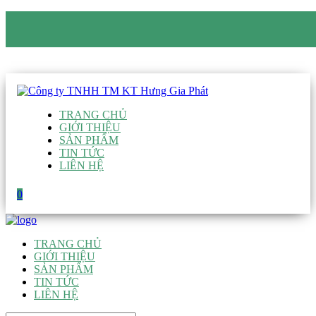
CÔNG TY TNHH TM KT HƯNG GIA PHÁT
Hotline
:
0938 906 663
Email
:
giau@hgpvietnam.com
TRANG CHỦ
GIỚI THIỆU
SẢN PHẨM
TIN TỨC
LIÊN HỆ
0
TRANG CHỦ
GIỚI THIỆU
SẢN PHẨM
TIN TỨC
LIÊN HỆ