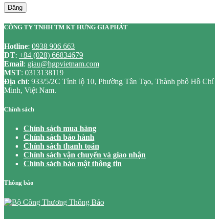
Đăng
CÔNG TY TNHH TM KT HƯNG GIA PHÁT
Hotline
:
0938 906 663
ĐT
:
+84 (028) 66834679
Email
:
giau@hgpvietnam.com
MST
:
0313138119
Địa chỉ
: 933/5/2C Tỉnh lộ 10, Phường Tân Tạo, Thành phố Hồ Chí
Minh, Việt Nam.
Chính sách
Chính sách mua hàng
Chính sách bảo hành
Chính sách thanh toán
Chính sách vận chuyển và giao nhận
Chính sách bảo mật thông tin
Thông báo