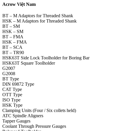
Acrow Việt Nam
BT – M Adaptors for Threaded Shank
HSK – M Adaptors for Threaded Shank
BT – SM
HSK – SM
BT – FMA
HSK – FMA
BT – SCA
BT – TR90
HSK63T Side Lock Toolholder for Boring Bar
HSK63T Square Toolholder
G2007
G2008
BT Type
DIN 69872 Type
CAT Type
OTT Type
ISO Type
HSK Type
Clamping Units (Four / Six collets held)
ATC Spindle Aligners
Tapper Gauges
Coolant Through Pressure Gauges