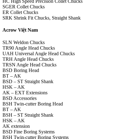
HC High Speed Precision Collet Chucks
SGER Collet Chucks
ER Collet Chucks
SRK Shrink Fit Chucks, Straight Shank
Acrow Việt Nam
SLN Weldon Chucks
TR90 Angle Head Chucks
UAH Universal Angle Head Chucks
TRH Angle Head Chucks
TRSN Angle Head Chucks
BSD Boring Head
BT – AK
BSD – ST Straight Shank
HSK – AK
AK – EXT Extensions
BSD Accessories
BSH Twin-cutter Boring Head
BT – AK
BSH – ST Straight Shank
HSK – AK
AK extension
BSD Fine Boring Systems
BSH Twin-cutter Boring Systems