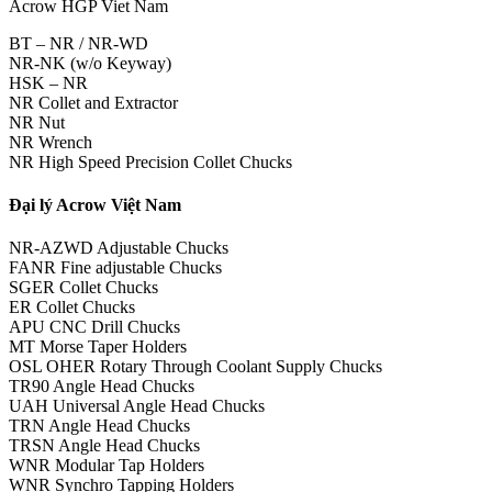
Acrow HGP Viet Nam
BT – NR / NR-WD
NR-NK (w/o Keyway)
HSK – NR
NR Collet and Extractor
NR Nut
NR Wrench
NR High Speed Precision Collet Chucks
Đại lý Acrow Việt Nam
NR-AZWD Adjustable Chucks
FANR Fine adjustable Chucks
SGER Collet Chucks
ER Collet Chucks
APU CNC Drill Chucks
MT Morse Taper Holders
OSL OHER Rotary Through Coolant Supply Chucks
TR90 Angle Head Chucks
UAH Universal Angle Head Chucks
TRN Angle Head Chucks
TRSN Angle Head Chucks
WNR Modular Tap Holders
WNR Synchro Tapping Holders