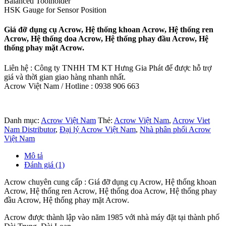
Balanced Toolholder
HSK Gauge for Sensor Position
Giá đỡ dụng cụ Acrow, Hệ thống khoan Acrow, Hệ thống ren
Acrow, Hệ thống doa Acrow, Hệ thống phay đầu Acrow, Hệ
thống phay mặt Acrow.
Liên hệ : Công ty TNHH TM KT Hưng Gia Phát để được hỗ trợ
giá và thời gian giao hàng nhanh nhất.
Acrow Việt Nam / Hotline : 0938 906 663
Danh mục:
Acrow Việt Nam
Thẻ:
Acrow Việt Nam
,
Acrow Viet
Nam Distributor
,
Đại lý Acrow Việt Nam
,
Nhà phân phối Acrow
Việt Nam
Mô tả
Đánh giá (1)
Acrow chuyên cung cấp : Giá đỡ dụng cụ Acrow, Hệ thống khoan
Acrow, Hệ thống ren Acrow, Hệ thống doa Acrow, Hệ thống phay
đầu Acrow, Hệ thống phay mặt Acrow.
Acrow được thành lập vào năm 1985 với nhà máy đặt tại thành phố