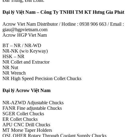
Đài Trung, Đài Loan.
Đại lý Việt Nam – Công Ty TNHH TM KT Hưng Gia Phát
Acrow Viet Nam Distributor / Hotline : 0938 906 663 / Email :
giau@hgpvietnam.com
Acrow HGP Viet Nam
BT – NR / NR-WD
NR-NK (w/o Keyway)
HSK – NR
NR Collet and Extractor
NR Nut
NR Wrench
NR High Speed Precision Collet Chucks
Đại lý Acrow Việt Nam
NR-AZWD Adjustable Chucks
FANR Fine adjustable Chucks
SGER Collet Chucks
ER Collet Chucks
APU CNC Drill Chucks
MT Morse Taper Holders
OSL OHER Rotary Through Coolant Supply Chucks