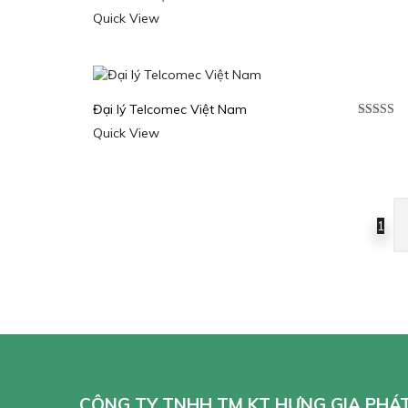
Được xế
Quick View
hạng
5.0
sao
Đại lý Telcomec Việt Nam
Được xế
Quick View
hạng
5.0
sao
1
CÔNG TY TNHH TM KT HƯNG GIA PHÁ