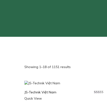
Showing 1–18 of 1151 results
JS-Technik Việt Nam
Được xế
Quick View
hạng
5.0
sao