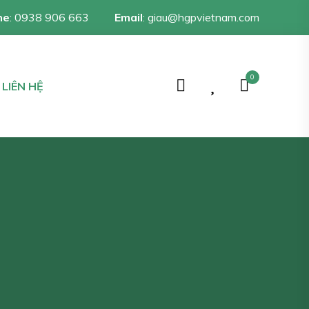
ne
:
0938 906 663
Email
:
giau@hgpvietnam.com
0
LIÊN HỆ