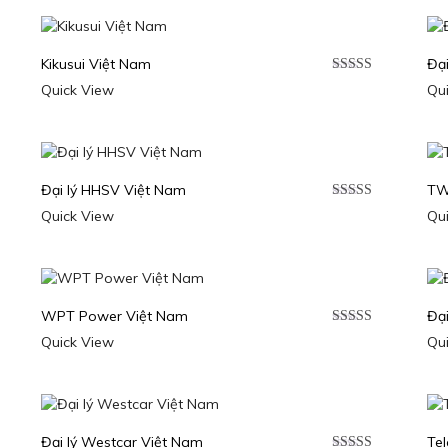
Kikusui Việt Nam
Đại
p
Được xếp
Quick View
Qu
0
5
hạng
5.00
5
sao
Đại lý HHSV Việt Nam
TW
p
Được xếp
Quick View
Qu
0
5
hạng
5.00
5
sao
WPT Power Việt Nam
Đạ
p
Được xếp
Quick View
Qu
0
5
hạng
5.00
5
sao
Đại lý Westcar Việt Nam
Te