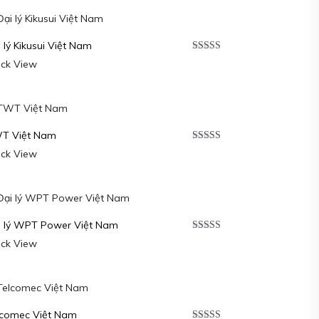
 lý Kikusui Việt Nam
Được xếp
ick View
hạng
5.00
5
sao
T Việt Nam
Được xếp
ick View
hạng
5.00
5
sao
i lý WPT Power Việt Nam
Được xếp
ick View
hạng
5.00
5
sao
lcomec Việt Nam