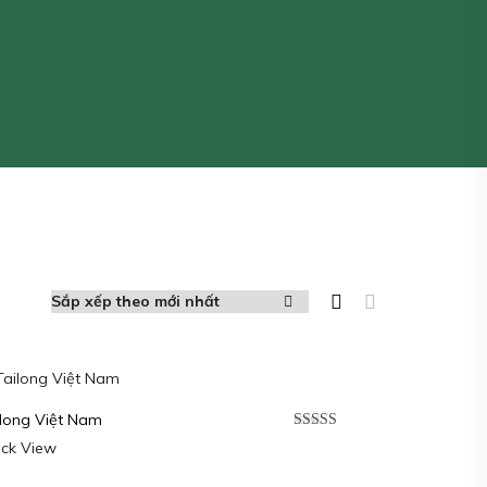
ilong Việt Nam
Được xếp
ick View
hạng
5.00
5
sao