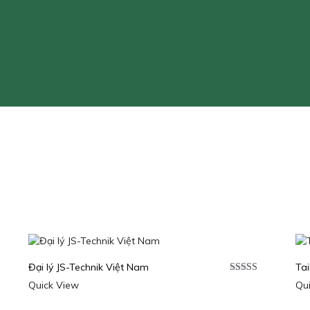
Đại lý JS-Technik Việt Nam
Ta
p
Được xếp
Quick View
Qu
0
5
hạng
5.00
5
sao