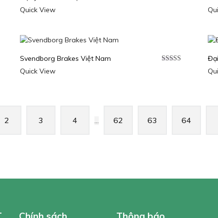
p
Được xếp
Quick View
Qu
0
5
hạng
5.00
5
sao
Svendborg Brakes Việt Nam
Đạ
p
Được xếp
Quick View
Qu
0
5
hạng
5.00
5
sao
2
3
4
62
63
64
…
T
Chính sách
Thông báo