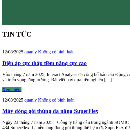
TIN TỨC
12/08/2025
quanly
Không có bình luận
Điện áp cực thấp tiềm năng cực cao
Vào tháng 7 năm 2025, Interact Analysis đã công bố báo cáo Động cơ
và triển vọng tăng trưởng. Bài viết này dựa trên nghiên […]
Xem thêm
12/08/2025
quanly
Không có bình luận
Máy đóng gói thùng đa năng SuperFlex
Ngày 23 tháng 7 năm 2025 – Công ty hàng đầu trong ngành SOMIC Pa
434 SuperFlex. Là nền tảng đóng gói thùng thế hệ mới, SuperFlex đ