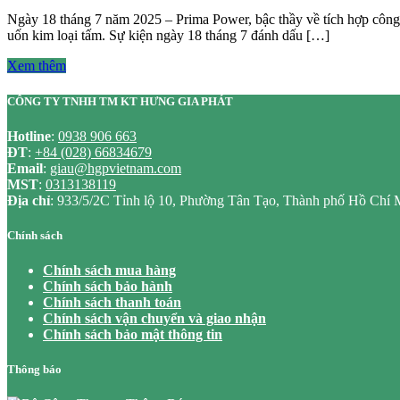
Ngày 18 tháng 7 năm 2025 – Prima Power, bậc thầy về tích hợp công 
uốn kim loại tấm. Sự kiện ngày 18 tháng 7 đánh dấu […]
Xem thêm
CÔNG TY TNHH TM KT HƯNG GIA PHÁT
Hotline
:
0938 906 663
ĐT
:
+84 (028) 66834679
Email
:
giau@hgpvietnam.com
MST
:
0313138119
Địa chỉ
: 933/5/2C Tỉnh lộ 10, Phường Tân Tạo, Thành phố Hồ Chí 
Chính sách
Chính sách mua hàng
Chính sách bảo hành
Chính sách thanh toán
Chính sách vận chuyển và giao nhận
Chính sách bảo mật thông tin
Thông báo