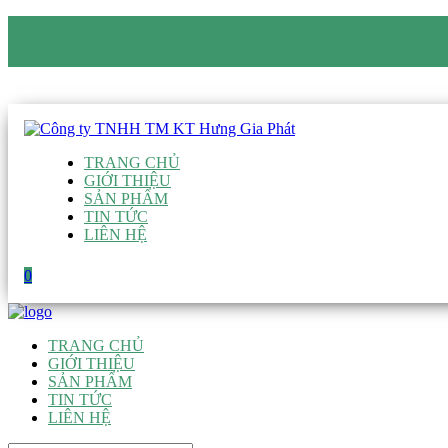
CÔNG TY TNHH TM KT HƯNG GIA PHÁT
Hotline
:
0938 906 663
Email
:
giau@hgpvietnam.com
TRANG CHỦ
GIỚI THIỆU
SẢN PHẨM
TIN TỨC
LIÊN HỆ
0
TRANG CHỦ
GIỚI THIỆU
SẢN PHẨM
TIN TỨC
LIÊN HỆ