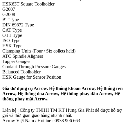
HSK63T Square Toolholder
G2007
G2008
BT Type
DIN 69872 Type
CAT Type
OTT Type
ISO Type
HSK Type
Clamping Units (Four / Six collets held)
ATC Spindle Aligners
Tapper Gauges
Coolant Through Pressure Gauges
Balanced Toolholder
HSK Gauge for Sensor Position
Giá đỡ dụng cụ Acrow, Hệ thống khoan Acrow, Hệ thống ren
Acrow, Hệ thống doa Acrow, Hệ thống phay đầu Acrow, Hệ
thống phay mặt Acrow.
Liên hệ : Công ty TNHH TM KT Hưng Gia Phát để được hỗ trợ
giá và thời gian giao hàng nhanh nhất.
Acrow Việt Nam / Hotline : 0938 906 663