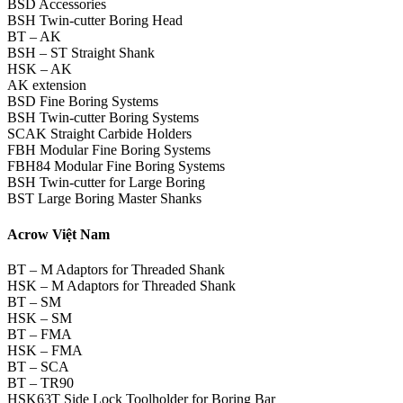
BSD Accessories
BSH Twin-cutter Boring Head
BT – AK
BSH – ST Straight Shank
HSK – AK
AK extension
BSD Fine Boring Systems
BSH Twin-cutter Boring Systems
SCAK Straight Carbide Holders
FBH Modular Fine Boring Systems
FBH84 Modular Fine Boring Systems
BSH Twin-cutter for Large Boring
BST Large Boring Master Shanks
Acrow Việt Nam
BT – M Adaptors for Threaded Shank
HSK – M Adaptors for Threaded Shank
BT – SM
HSK – SM
BT – FMA
HSK – FMA
BT – SCA
BT – TR90
HSK63T Side Lock Toolholder for Boring Bar