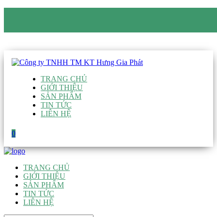
CÔNG TY TNHH TM KT HƯNG GIA PHÁT
Hotline
:
0938 906 663
Email
:
giau@hgpvietnam.com
TRANG CHỦ
GIỚI THIỆU
SẢN PHẨM
TIN TỨC
LIÊN HỆ
0
TRANG CHỦ
GIỚI THIỆU
SẢN PHẨM
TIN TỨC
LIÊN HỆ