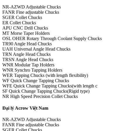
NR-AZWD Adjustable Chucks
FANR Fine adjustable Chucks
SGER Collet Chucks
ER Collet Chucks
APU CNC Drill Chucks
MT Morse Taper Holders
OSL OHER Rotary Through Coolant Supply Chucks
TR90 Angle Head Chucks
UAH Universal Angle Head Chucks
TRN Angle Head Chucks
TRSN Angle Head Chucks
WNR Modular Tap Holders
WNR Synchro Tapping Holders
WER Tapping Chucks (with length flexibility)
WF Quick Change Tapping Chucks
WFE Quick Change Tapping Chucks(with length c
SF Quick Change Tapping Chucks(Rigid type)
NR High Speed Precision Collet Chucks
Đại lý Acrow Việt Nam
NR-AZWD Adjustable Chucks
FANR Fine adjustable Chucks
SGER Collet Chucks