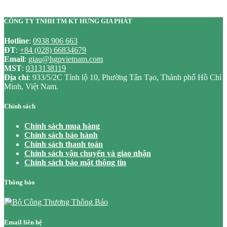
CÔNG TY TNHH TM KT HƯNG GIA PHÁT
Hotline
:
0938 906 663
ĐT
:
+84 (028) 66834679
Email
:
giau@hgpvietnam.com
MST
:
0313138119
Địa chỉ
: 933/5/2C Tỉnh lộ 10, Phường Tân Tạo, Thành phố Hồ Chí
Minh, Việt Nam.
Chính sách
Chính sách mua hàng
Chính sách bảo hành
Chính sách thanh toán
Chính sách vận chuyển và giao nhận
Chính sách bảo mật thông tin
Thông báo
Email liên hệ