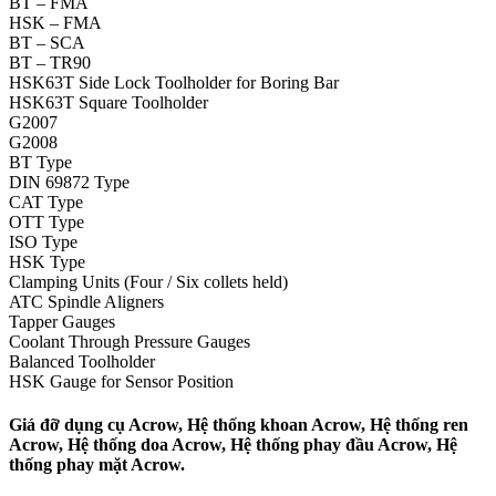
BT – FMA
HSK – FMA
BT – SCA
BT – TR90
HSK63T Side Lock Toolholder for Boring Bar
HSK63T Square Toolholder
G2007
G2008
BT Type
DIN 69872 Type
CAT Type
OTT Type
ISO Type
HSK Type
Clamping Units (Four / Six collets held)
ATC Spindle Aligners
Tapper Gauges
Coolant Through Pressure Gauges
Balanced Toolholder
HSK Gauge for Sensor Position
Giá đỡ dụng cụ Acrow, Hệ thống khoan Acrow, Hệ thống ren
Acrow, Hệ thống doa Acrow, Hệ thống phay đầu Acrow, Hệ
thống phay mặt Acrow.