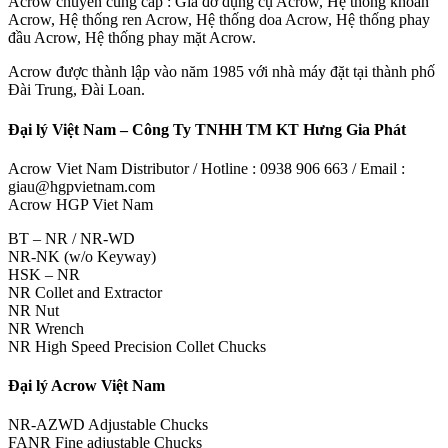
Acrow chuyên cung cấp : Giá đỡ dụng cụ Acrow, Hệ thống khoan
Acrow, Hệ thống ren Acrow, Hệ thống doa Acrow, Hệ thống phay
đầu Acrow, Hệ thống phay mặt Acrow.
Acrow được thành lập vào năm 1985 với nhà máy đặt tại thành phố
Đài Trung, Đài Loan.
Đại lý Việt Nam – Công Ty TNHH TM KT Hưng Gia Phát
Acrow Viet Nam Distributor / Hotline : 0938 906 663 / Email :
giau@hgpvietnam.com
Acrow HGP Viet Nam
BT – NR / NR-WD
NR-NK (w/o Keyway)
HSK – NR
NR Collet and Extractor
NR Nut
NR Wrench
NR High Speed Precision Collet Chucks
Đại lý Acrow Việt Nam
NR-AZWD Adjustable Chucks
FANR Fine adjustable Chucks