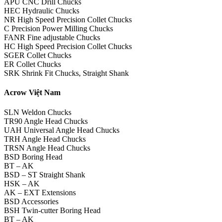
APU CNC Drill Chucks
HEC Hydraulic Chucks
NR High Speed Precision Collet Chucks
C Precision Power Milling Chucks
FANR Fine adjustable Chucks
HC High Speed Precision Collet Chucks
SGER Collet Chucks
ER Collet Chucks
SRK Shrink Fit Chucks, Straight Shank
Acrow Việt Nam
SLN Weldon Chucks
TR90 Angle Head Chucks
UAH Universal Angle Head Chucks
TRH Angle Head Chucks
TRSN Angle Head Chucks
BSD Boring Head
BT – AK
BSD – ST Straight Shank
HSK – AK
AK – EXT Extensions
BSD Accessories
BSH Twin-cutter Boring Head
BT – AK