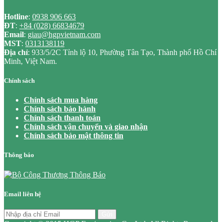
Hotline
:
0938 906 663
ĐT
:
+84 (028) 66834679
Email
:
giau@hgpvietnam.com
MST
:
0313138119
Địa chỉ
: 933/5/2C Tỉnh lộ 10, Phường Tân Tạo, Thành phố Hồ Chí
Minh, Việt Nam.
Chính sách
Chính sách mua hàng
Chính sách bảo hành
Chính sách thanh toán
Chính sách vận chuyển và giao nhận
Chính sách bảo mật thông tin
Thông báo
Email liên hệ
Gửi