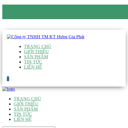
CÔNG TY TNHH TM KT HƯNG GIA PHÁT
Hotline
:
0938 906 663
Email
:
giau@hgpvietnam.com
TRANG CHỦ
GIỚI THIỆU
SẢN PHẨM
TIN TỨC
LIÊN HỆ
0
TRANG CHỦ
GIỚI THIỆU
SẢN PHẨM
TIN TỨC
LIÊN HỆ