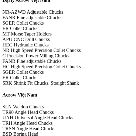
Đại lý Acrow Việt Nam
NR-AZWD Adjustable Chucks
FANR Fine adjustable Chucks
SGER Collet Chucks
ER Collet Chucks
MT Morse Taper Holders
APU CNC Drill Chucks
HEC Hydraulic Chucks
NR High Speed Precision Collet Chucks
C Precision Power Milling Chucks
FANR Fine adjustable Chucks
HC High Speed Precision Collet Chucks
SGER Collet Chucks
ER Collet Chucks
SRK Shrink Fit Chucks, Straight Shank
Acrow Việt Nam
SLN Weldon Chucks
TR90 Angle Head Chucks
UAH Universal Angle Head Chucks
TRH Angle Head Chucks
TRSN Angle Head Chucks
BSD Boring Head