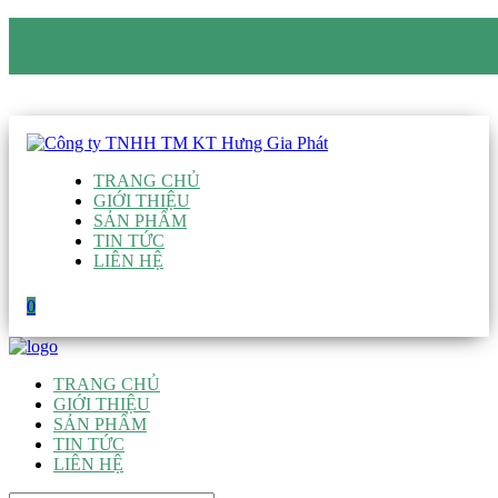
CÔNG TY TNHH TM KT HƯNG GIA PHÁT
Hotline
:
0938 906 663
Email
:
giau@hgpvietnam.com
TRANG CHỦ
GIỚI THIỆU
SẢN PHẨM
TIN TỨC
LIÊN HỆ
0
TRANG CHỦ
GIỚI THIỆU
SẢN PHẨM
TIN TỨC
LIÊN HỆ