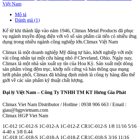
Việt Nam
Mô tả
Đánh giá (1)
Kể từ khi thành lập vào năm 1946, Climax Metal Products đã phục
vụ ngành truyền động điện với vô số sản phẩm cải tiến có nhiều ứng
dụng trong nhiều ngành công nghiệp lớn.Climax Việt Nam
Climax là một doanh nghiệp Mỹ đáng tự hào, khởi nghiệp với một
vài công nhân tại một cửa hàng nhỏ ở Cleveland, Ohio. Ngày nay,
Climax là một nhà sản xuất uy tín của Hoa Kỳ. Sản xuất một dòng
sản phẩm vòng đệm trục, khớp nối cứng và bán thông qua mạng
lưới phân phối, Climax đã khẳng định mình là công ty hàng đầu thế
giới về các sản phẩm kỹ thuật chất lượng.
Đại lý Việt Nam – Công Ty TNHH TM KT Hưng Gia Phát
Climax Viet Nam Distributor / Hotline : 0938 906 663 / Email :
giau@hgpvietnam.com
Climax HGP Viet Nam
1C-012 1C-012-S 1C-012-A 1C-012-Z CR1C-012-S 1/8 11/16 5/16
4-40 x 3/8 0.44
1C-018 1C-018-S 1C-018-A 1C-018-Z CR1C-018-S 3/16 11/16