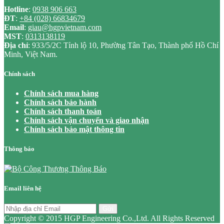
Hotline
:
0938 906 663
ĐT
:
+84 (028) 66834679
Email
:
giau@hgpvietnam.com
MST
:
0313138119
Địa chỉ
: 933/5/2C Tỉnh lộ 10, Phường Tân Tạo, Thành phố Hồ Chí
Minh, Việt Nam.
Chính sách
Chính sách mua hàng
Chính sách bảo hành
Chính sách thanh toán
Chính sách vận chuyển và giao nhận
Chính sách bảo mật thông tin
Thông báo
Email liên hệ
Gửi
Copyright © 2015 HGP Engineering Co.,Ltd. All Rights Reserved