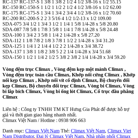
RC-137 RC-137-S 1 3/8 1 3/8 2 1/2 4 1/2 3/8-16 x 1/2 55.15
RC-150 RC-150-S 1 1/2 1 1/2 2 1/2 4 1/2 3/8-16 x 1/2 62.00
RC-175 RC-175-S 1 3/4 1 3/4 2 3/4 4 1/2 3/8-16 x 1/2 70.60
RC-200 RC-200-S 2 2 3 5/16 4 1/2 1/2-13 x 1/2 109.00
SDA-075 3/4 1/2 1 3/4 3 1/2 1 1/4 1 5/8 1/4-28 x 5/8 20.80
SDA-087 7/8 5/8 1 7/8 3 5/8 1 1/4 1 7/8 1/4-28 x 5/8 24.48
SDA-100 1 3/4 2 3 5/8 1 1/4 2 1/4-28 x 5/8 27.20
SDA-112 1 1/8 7/8 2 1/8 3 7/8 1 1/2 2 1/4-28 x 3/4 31.20
SDA-125 1 1/4 1 2 1/4 4 1/2 2 2 1/4-28 x 3/4 38.72
SDA-137 1 3/8 1 1/8 2 3/8 5 2 2 1/4 1/4-28 x 3/4 51.68
SDA-150 1 1/2 1 1/4 2 1/2 5 3/8 2 3/8 2 1/4 1/4-28 x 3/4 59.20
Vòng đệm trục Climax , Vòng đệm kẹp một mảnh Climax ,
Vòng đệm trục toàn cầu Climax, Khớp nối cứng Climax , Khớp
nối kẹp Climax , Khớp nối vít cố định Climax, Bộ chuyển đổi
kẹp Climax, Bộ chuyển đổi trục Climax, Vòng bi Climax, Vòng
bi lắp bích Climax, Vòng bi ống lót Climax, Cổ trục đầu phẳng
Climax
Liên hệ : Công ty TNHH TM KT Hưng Gia Phát để được hỗ trợ
giá và thời gian giao hàng nhanh nhất.
Climax Việt Nam / Hotline : 0938 906 663
Danh mục:
Climax Việt Nam
Thẻ:
Climax Việt Nam
,
Climax Viet
Nam Distributor
,
Đại lý Climax Việt Nam
,
Nhà phân phối Climax