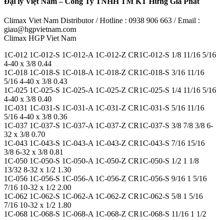
Đại lý Việt Nam – Công Ty TNHH TM KT Hưng Gia Phát
Climax Viet Nam Distributor / Hotline : 0938 906 663 / Email :
giau@hgpvietnam.com
Climax HGP Viet Nam
1C-012 1C-012-S 1C-012-A 1C-012-Z CR1C-012-S 1/8 11/16 5/16
4-40 x 3/8 0.44
1C-018 1C-018-S 1C-018-A 1C-018-Z CR1C-018-S 3/16 11/16
5/16 4-40 x 3/8 0.43
1C-025 1C-025-S 1C-025-A 1C-025-Z CR1C-025-S 1/4 11/16 5/16
4-40 x 3/8 0.40
1C-031 1C-031-S 1C-031-A 1C-031-Z CR1C-031-S 5/16 11/16
5/16 4-40 x 3/8 0.36
1C-037 1C-037-S 1C-037-A 1C-037-Z CR1C-037-S 3/8 7/8 3/8 6-
32 x 3/8 0.70
1C-043 1C-043-S 1C-043-A 1C-043-Z CR1C-043-S 7/16 15/16
3/8 6-32 x 3/8 0.81
1C-050 1C-050-S 1C-050-A 1C-050-Z CR1C-050-S 1/2 1 1/8
13/32 8-32 x 1/2 1.30
1C-056 1C-056-S 1C-056-A 1C-056-Z CR1C-056-S 9/16 1 5/16
7/16 10-32 x 1/2 2.00
1C-062 1C-062-S 1C-062-A 1C-062-Z CR1C-062-S 5/8 1 5/16
7/16 10-32 x 1/2 1.80
1C-068 1C-068-S 1C-068-A 1C-068-Z CR1C-068-S 11/16 1 1/2