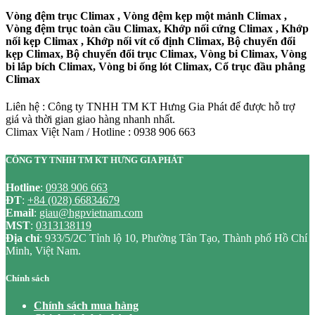
Vòng đệm trục Climax , Vòng đệm kẹp một mảnh Climax ,
Vòng đệm trục toàn cầu Climax, Khớp nối cứng Climax , Khớp
nối kẹp Climax , Khớp nối vít cố định Climax, Bộ chuyển đổi
kẹp Climax, Bộ chuyển đổi trục Climax, Vòng bi Climax, Vòng
bi lắp bích Climax, Vòng bi ống lót Climax, Cổ trục đầu phẳng
Climax
Liên hệ : Công ty TNHH TM KT Hưng Gia Phát để được hỗ trợ
giá và thời gian giao hàng nhanh nhất.
Climax Việt Nam / Hotline : 0938 906 663
CÔNG TY TNHH TM KT HƯNG GIA PHÁT
Hotline
:
0938 906 663
ĐT
:
+84 (028) 66834679
Email
:
giau@hgpvietnam.com
MST
:
0313138119
Địa chỉ
: 933/5/2C Tỉnh lộ 10, Phường Tân Tạo, Thành phố Hồ Chí
Minh, Việt Nam.
Chính sách
Chính sách mua hàng