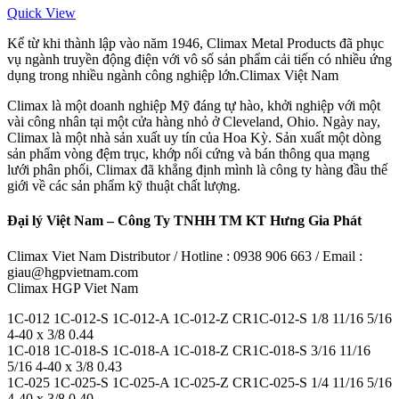
Quick View
Kể từ khi thành lập vào năm 1946, Climax Metal Products đã phục
vụ ngành truyền động điện với vô số sản phẩm cải tiến có nhiều ứng
dụng trong nhiều ngành công nghiệp lớn.Climax Việt Nam
Climax là một doanh nghiệp Mỹ đáng tự hào, khởi nghiệp với một
vài công nhân tại một cửa hàng nhỏ ở Cleveland, Ohio. Ngày nay,
Climax là một nhà sản xuất uy tín của Hoa Kỳ. Sản xuất một dòng
sản phẩm vòng đệm trục, khớp nối cứng và bán thông qua mạng
lưới phân phối, Climax đã khẳng định mình là công ty hàng đầu thế
giới về các sản phẩm kỹ thuật chất lượng.
Đại lý Việt Nam – Công Ty TNHH TM KT Hưng Gia Phát
Climax Viet Nam Distributor / Hotline : 0938 906 663 / Email :
giau@hgpvietnam.com
Climax HGP Viet Nam
1C-012 1C-012-S 1C-012-A 1C-012-Z CR1C-012-S 1/8 11/16 5/16
4-40 x 3/8 0.44
1C-018 1C-018-S 1C-018-A 1C-018-Z CR1C-018-S 3/16 11/16
5/16 4-40 x 3/8 0.43
1C-025 1C-025-S 1C-025-A 1C-025-Z CR1C-025-S 1/4 11/16 5/16
4-40 x 3/8 0.40