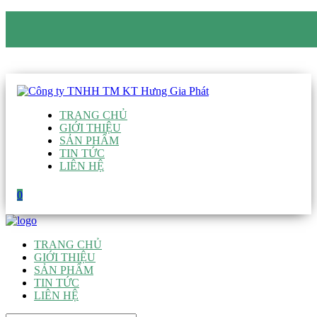
CÔNG TY TNHH TM KT HƯNG GIA PHÁT
Hotline
:
0938 906 663
Email
:
giau@hgpvietnam.com
TRANG CHỦ
GIỚI THIỆU
SẢN PHẨM
TIN TỨC
LIÊN HỆ
0
TRANG CHỦ
GIỚI THIỆU
SẢN PHẨM
TIN TỨC
LIÊN HỆ