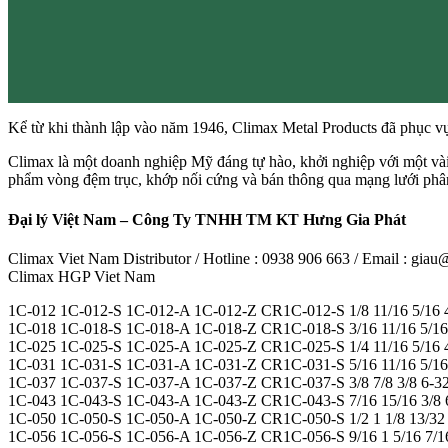
Kể từ khi thành lập vào năm 1946, Climax Metal Products đã phục v
Climax là một doanh nghiệp Mỹ đáng tự hào, khởi nghiệp với một vài
phẩm vòng đệm trục, khớp nối cứng và bán thông qua mạng lưới phân 
Đại lý Việt Nam – Công Ty TNHH TM KT Hưng Gia Phát
Climax Viet Nam Distributor / Hotline : 0938 906 663 / Email : gi
Climax HGP Viet Nam
1C-012 1C-012-S 1C-012-A 1C-012-Z CR1C-012-S 1/8 11/16 5/16 4
1C-018 1C-018-S 1C-018-A 1C-018-Z CR1C-018-S 3/16 11/16 5/16 
1C-025 1C-025-S 1C-025-A 1C-025-Z CR1C-025-S 1/4 11/16 5/16 4
1C-031 1C-031-S 1C-031-A 1C-031-Z CR1C-031-S 5/16 11/16 5/16 
1C-037 1C-037-S 1C-037-A 1C-037-Z CR1C-037-S 3/8 7/8 3/8 6-32 
1C-043 1C-043-S 1C-043-A 1C-043-Z CR1C-043-S 7/16 15/16 3/8 6
1C-050 1C-050-S 1C-050-A 1C-050-Z CR1C-050-S 1/2 1 1/8 13/32 8
1C-056 1C-056-S 1C-056-A 1C-056-Z CR1C-056-S 9/16 1 5/16 7/16