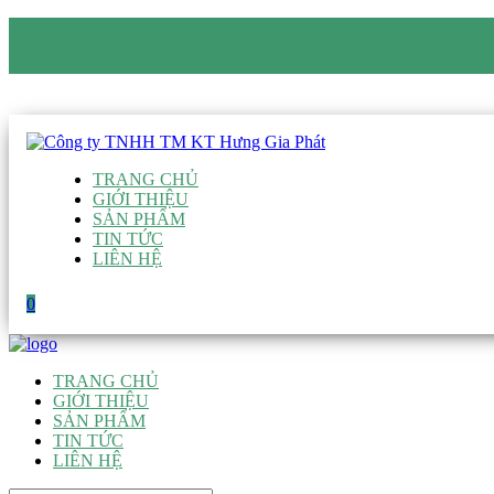
CÔNG TY TNHH TM KT HƯNG GIA PHÁT
Hotline
:
0938 906 663
Email
:
giau@hgpvietnam.com
TRANG CHỦ
GIỚI THIỆU
SẢN PHẨM
TIN TỨC
LIÊN HỆ
0
TRANG CHỦ
GIỚI THIỆU
SẢN PHẨM
TIN TỨC
LIÊN HỆ