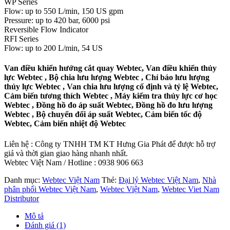
WP Series
Flow: up to 550 L/min, 150 US gpm
Pressure: up to 420 bar, 6000 psi
Reversible Flow Indicator
RFI Series
Flow: up to 200 L/min, 54 US
Van điều khiển hướng cắt quay Webtec, Van điều khiển thủy
lực Webtec , Bộ chia lưu lượng Webtec , Chỉ báo lưu lượng
thủy lực Webtec , Van chia lưu lượng cố định và tỷ lệ Webtec,
Cảm biến tương thích Webtec , Máy kiểm tra thủy lực cơ học
Webtec , Đồng hồ đo áp suất Webtec, Đồng hồ đo lưu lượng
Webtec , Bộ chuyển đổi áp suất Webtec, Cảm biến tốc độ
Webtec, Cảm biến nhiệt độ Webtec
Liên hệ : Công ty TNHH TM KT Hưng Gia Phát để được hỗ trợ
giá và thời gian giao hàng nhanh nhất.
Webtec Việt Nam / Hotline : 0938 906 663
Danh mục:
Webtec Việt Nam
Thẻ:
Đại lý Webtec Việt Nam
,
Nhà
phân phối Webtec Việt Nam
,
Webtec Việt Nam
,
Webtec Viet Nam
Distributor
Mô tả
Đánh giá (1)