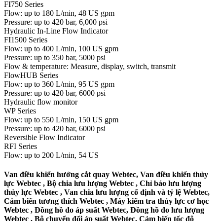
FI750 Series
Flow: up to 180 L/min, 48 US gpm
Pressure: up to 420 bar, 6,000 psi
Hydraulic In-Line Flow Indicator
FI1500 Series
Flow: up to 400 L/min, 100 US gpm
Pressure: up to 350 bar, 5000 psi
Flow & temperature: Measure, display, switch, transmit
FlowHUB Series
Flow: up to 360 L/min, 95 US gpm
Pressure: up to 420 bar, 6000 psi
Hydraulic flow monitor
WP Series
Flow: up to 550 L/min, 150 US gpm
Pressure: up to 420 bar, 6000 psi
Reversible Flow Indicator
RFI Series
Flow: up to 200 L/min, 54 US
Van điều khiển hướng cắt quay Webtec, Van điều khiển thủy
lực Webtec , Bộ chia lưu lượng Webtec , Chỉ báo lưu lượng
thủy lực Webtec , Van chia lưu lượng cố định và tỷ lệ Webtec,
Cảm biến tương thích Webtec , Máy kiểm tra thủy lực cơ học
Webtec , Đồng hồ đo áp suất Webtec, Đồng hồ đo lưu lượng
Webtec , Bộ chuyển đổi áp suất Webtec, Cảm biến tốc độ