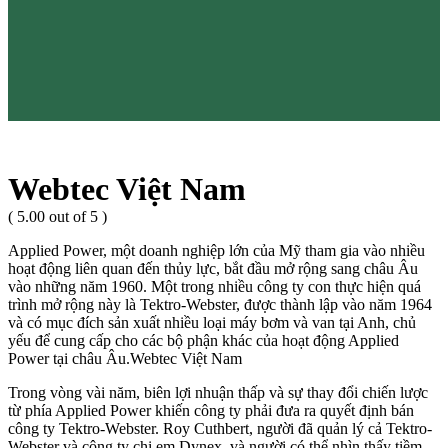
Webtec Việt Nam
( 5.00 out of 5 )
Applied Power, một doanh nghiệp lớn của Mỹ tham gia vào nhiều
hoạt động liên quan đến thủy lực, bắt đầu mở rộng sang châu Âu
vào những năm 1960. Một trong nhiều công ty con thực hiện quá
trình mở rộng này là Tektro-Webster, được thành lập vào năm 1964
và có mục đích sản xuất nhiều loại máy bơm và van tại Anh, chủ
yếu để cung cấp cho các bộ phận khác của hoạt động Applied
Power tại châu Âu.Webtec Việt Nam
Trong vòng vài năm, biên lợi nhuận thấp và sự thay đổi chiến lược
từ phía Applied Power khiến công ty phải đưa ra quyết định bán
công ty Tektro-Webster. Roy Cuthbert, người đã quản lý cả Tektro-
Webster và công ty chị em Dynex, và người có thể nhìn thấy tiềm