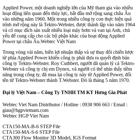
Applied Power, một doanh nghiệp lớn của Mỹ tham gia vào nhiều
hoạt động liên quan đến thủy lực, bắt đầu mở rộng sang châu Âu
vào những năm 1960. Một trong nhiều công ty con thực hiện quá
trình mở rộng này là Tektro-Webster, được thành lập vào năm 1964
và có mục đích sản xuất nhiều loại máy bơm và van tại Anh, chủ
yếu để cung cấp cho các bộ phận khác của hoạt động Applied
Power tại châu Âu.Webtec Việt Nam
Trong vòng vài năm, biên lợi nhuận thấp và sự thay đổi chiến lược
từ phía Applied Power khiến công ty phải đưa ra quyết định bán
công ty Tektro-Webster. Roy Cuthbert, người đã quản lý cả Tektro-
Webster và công ty chị em Dynex, và người có thể nhìn thấy tiềm
năng trong công ty, đã mua lại công ty này từ Applied Power, đổi
tên từ Tektro-Webster thành T.Webster. Đó là tháng 5 năm 1970.
Đại lý Việt Nam – Công Ty TNHH TM KT Hưng Gia Phát
Webtec Viet Nam Distributor / Hotline : 0938 906 663 / Email :
giau@hgpvietnam.com
Webtec HGP Viet Nam
CTA150-MA-B-6 STEP File
CTA150-MA-S-6 STEP File
CTA300 Flow Monitor 3D Model, IGS Format