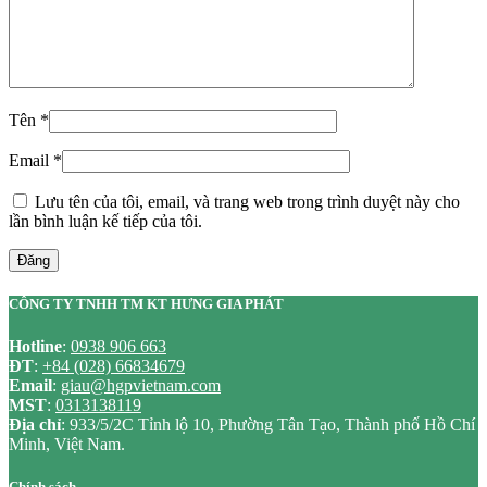
Tên
*
Email
*
Lưu tên của tôi, email, và trang web trong trình duyệt này cho
lần bình luận kế tiếp của tôi.
Đăng
CÔNG TY TNHH TM KT HƯNG GIA PHÁT
Hotline
:
0938 906 663
ĐT
:
+84 (028) 66834679
Email
:
giau@hgpvietnam.com
MST
:
0313138119
Địa chỉ
: 933/5/2C Tỉnh lộ 10, Phường Tân Tạo, Thành phố Hồ Chí
Minh, Việt Nam.
Chính sách