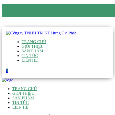
CÔNG TY TNHH TM KT HƯNG GIA PHÁT
Hotline
:
0938 906 663
Email
:
giau@hgpvietnam.com
TRANG CHỦ
GIỚI THIỆU
SẢN PHẨM
TIN TỨC
LIÊN HỆ
0
TRANG CHỦ
GIỚI THIỆU
SẢN PHẨM
TIN TỨC
LIÊN HỆ