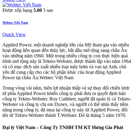
Được xếp hạng
5.00
5 sao
Webtec Việt Nam
Quick View
Applied Power, một doanh nghiệp lớn của Mỹ tham gia vào nhiều
hoạt động liên quan đến thủy lực, bắt đầu mở rộng sang châu Âu
vào những năm 1960. Một trong nhiều công ty con thực hiện quá
trình mở rộng này là Tektro-Webster, được thành lập vào năm 1964
và có mục đích sản xuất nhiều loại máy bơm và van tại Anh, chủ
yếu để cung cấp cho các bộ phận khác của hoạt động Applied
Power tại châu Âu.Webtec Việt Nam
Trong vòng vài năm, biên lợi nhuận thấp và sự thay đổi chiến lược
từ phía Applied Power khiến công ty phải đưa ra quyết định bán
công ty Tektro-Webster. Roy Cuthbert, người đã quản lý cả Tektro-
Webster và công ty chị em Dynex, và người có thể nhìn thấy tiềm
năng trong công ty, đã mua lại công ty này từ Applied Power, đổi
tên từ Tektro-Webster thành T.Webster. Đó là tháng 5 năm 1970.
Đại lý Việt Nam – Công Ty TNHH TM KT Hưng Gia Phát