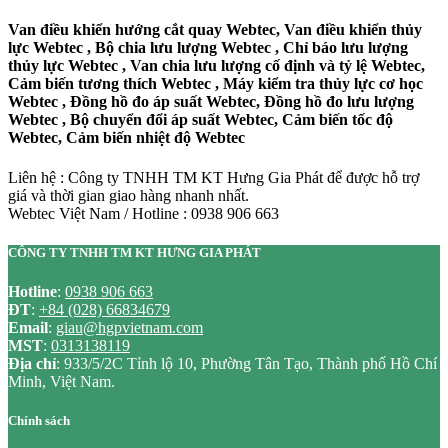
Van điều khiển hướng cắt quay Webtec, Van điều khiển thủy
lực Webtec , Bộ chia lưu lượng Webtec , Chỉ báo lưu lượng
thủy lực Webtec , Van chia lưu lượng cố định và tỷ lệ Webtec,
Cảm biến tương thích Webtec , Máy kiểm tra thủy lực cơ học
Webtec , Đồng hồ đo áp suất Webtec, Đồng hồ đo lưu lượng
Webtec , Bộ chuyển đổi áp suất Webtec, Cảm biến tốc độ
Webtec, Cảm biến nhiệt độ Webtec
Liên hệ : Công ty TNHH TM KT Hưng Gia Phát để được hỗ trợ
giá và thời gian giao hàng nhanh nhất.
Webtec Việt Nam / Hotline : 0938 906 663
CÔNG TY TNHH TM KT HƯNG GIA PHÁT
Hotline
:
0938 906 663
ĐT
:
+84 (028) 66834679
Email
:
giau@hgpvietnam.com
MST
:
0313138119
Địa chỉ
: 933/5/2C Tỉnh lộ 10, Phường Tân Tạo, Thành phố Hồ Chí
Minh, Việt Nam.
Chính sách