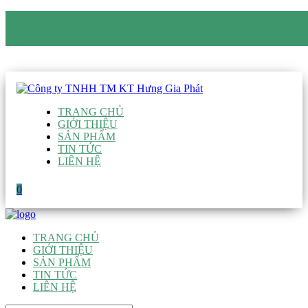
CÔNG TY TNHH TM KT HƯNG GIA PHÁT
Hotline
:
0938 906 663
Email
:
giau@hgpvietnam.com
TRANG CHỦ
GIỚI THIỆU
SẢN PHẨM
TIN TỨC
LIÊN HỆ
0
TRANG CHỦ
GIỚI THIỆU
SẢN PHẨM
TIN TỨC
LIÊN HỆ