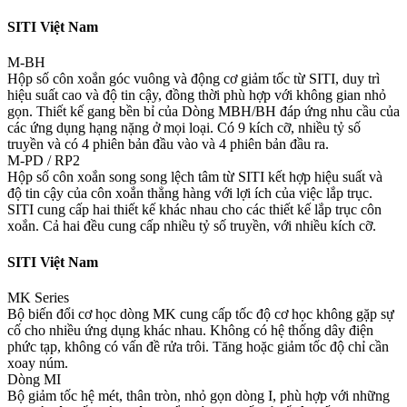
SITI Việt Nam
M-BH
Hộp số côn xoắn góc vuông và động cơ giảm tốc từ SITI, duy trì
hiệu suất cao và độ tin cậy, đồng thời phù hợp với không gian nhỏ
gọn. Thiết kế gang bền bỉ của Dòng MBH/BH đáp ứng nhu cầu của
các ứng dụng hạng nặng ở mọi loại. Có 9 kích cỡ, nhiều tỷ số
truyền và có 4 phiên bản đầu vào và 4 phiên bản đầu ra.
M-PD / RP2
Hộp số côn xoắn song song lệch tâm từ SITI kết hợp hiệu suất và
độ tin cậy của côn xoắn thẳng hàng với lợi ích của việc lắp trục.
SITI cung cấp hai thiết kế khác nhau cho các thiết kế lắp trục côn
xoắn. ​​Cả hai đều cung cấp nhiều tỷ số truyền, với nhiều kích cỡ.
SITI Việt Nam
MK Series
Bộ biến đổi cơ học dòng MK cung cấp tốc độ cơ học không gặp sự
cố cho nhiều ứng dụng khác nhau. Không có hệ thống dây điện
phức tạp, không có vấn đề rửa trôi. Tăng hoặc giảm tốc độ chỉ cần
xoay núm.
Dòng MI
Bộ giảm tốc hệ mét, thân tròn, nhỏ gọn dòng I, phù hợp với những