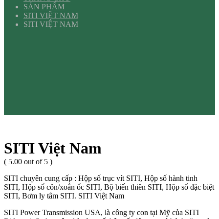
SẢN PHẨM
SITI VIỆT NAM
SITI VIỆT NAM
SITI Việt Nam
( 5.00 out of 5 )
SITI chuyên cung cấp : Hộp số trục vít SITI, Hộp số hành tinh
SITI, Hộp số côn/xoắn ốc SITI, Bộ biến thiên SITI, Hộp số đặc biệt
SITI, Bơm ly tâm SITI. SITI Việt Nam
SITI Power Transmission USA, là công ty con tại Mỹ của SITI