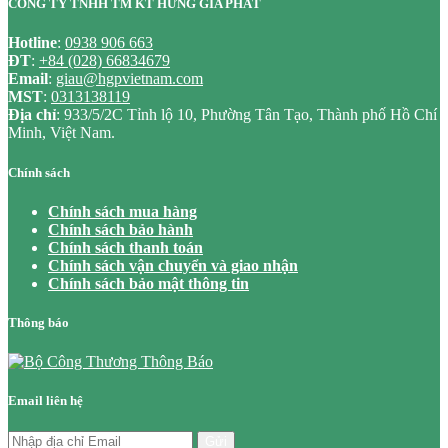
CÔNG TY TNHH TM KT HƯNG GIA PHÁT
Hotline
:
0938 906 663
ĐT
:
+84 (028) 66834679
Email
:
giau@hgpvietnam.com
MST
:
0313138119
Địa chỉ
: 933/5/2C Tỉnh lộ 10, Phường Tân Tạo, Thành phố Hồ Chí
Minh, Việt Nam.
Chính sách
Chính sách mua hàng
Chính sách bảo hành
Chính sách thanh toán
Chính sách vận chuyển và giao nhận
Chính sách bảo mật thông tin
Thông báo
Email liên hệ
Gửi