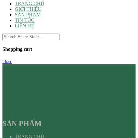
TRANG CHỦ
GIỚI THIỆU
SẢN PHẨM
TIN TỨC
LIÊN HỆ
Shopping cart
close
SẢN PHẨM
TRANG CHỦ