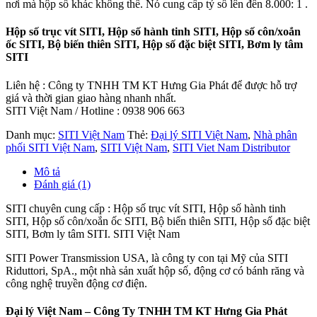
nơi mà hộp số khác không thể. Nó cung cấp tỷ số lên đến 8.000: 1 .
Hộp số trục vít SITI, Hộp số hành tinh SITI, Hộp số côn/xoắn
ốc SITI, Bộ biến thiên SITI, Hộp số đặc biệt SITI, Bơm ly tâm
SITI
Liên hệ : Công ty TNHH TM KT Hưng Gia Phát để được hỗ trợ
giá và thời gian giao hàng nhanh nhất.
SITI Việt Nam / Hotline : 0938 906 663
Danh mục:
SITI Việt Nam
Thẻ:
Đại lý SITI Việt Nam
,
Nhà phân
phối SITI Việt Nam
,
SITI Việt Nam
,
SITI Viet Nam Distributor
Mô tả
Đánh giá (1)
SITI chuyên cung cấp : Hộp số trục vít SITI, Hộp số hành tinh
SITI, Hộp số côn/xoắn ốc SITI, Bộ biến thiên SITI, Hộp số đặc biệt
SITI, Bơm ly tâm SITI. SITI Việt Nam
SITI Power Transmission USA, là công ty con tại Mỹ của SITI
Riduttori, SpA., một nhà sản xuất hộp số, động cơ có bánh răng và
công nghệ truyền động cơ điện.
Đại lý Việt Nam – Công Ty TNHH TM KT Hưng Gia Phát