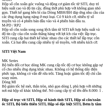
Hộp số côn xoắn góc vuông và động cơ giảm tốc từ SITI, duy trì
hiệu suất cao và độ tin cậy, đồng thời phù hợp với không gian nhỏ
gọn. Thiết kế gang bền bỉ của Dòng MBH/BH đáp ứng nhu cầu của
các ứng dụng hạng nặng ở mọi loại. Có 9 kích cỡ, nhiều tỷ số
truyền và có 4 phiên bản đầu vào và 4 phiên bản đầu ra.
M-PD / RP2
Hộp số côn xoắn song song lệch tâm từ SITI kết hợp hiệu suất và
độ tin cậy của côn xoắn thẳng hàng với lợi ích của việc lắp trục.
SITI cung cấp hai thiết kế khác nhau cho các thiết kế lắp trục côn
xoắn. ​​Cả hai đều cung cấp nhiều tỷ số truyền, với nhiều kích cỡ.
SITI Việt Nam
MK Series
Bộ biến đổi cơ học dòng MK cung cấp tốc độ cơ học không gặp sự
cố cho nhiều ứng dụng khác nhau. Không có hệ thống dây điện
phức tạp, không có vấn đề rửa trôi. Tăng hoặc giảm tốc độ chỉ cần
xoay núm.
Dòng MI
Bộ giảm tốc hệ mét, thân tròn, nhỏ gọn dòng I, phù hợp với những
nơi mà hộp số khác không thể. Nó cung cấp tỷ số lên đến 8.000: 1 .
Hộp số trục vít SITI, Hộp số hành tinh SITI, Hộp số côn/xoắn
ốc SITI, Bộ biến thiên SITI, Hộp số đặc biệt SITI, Bơm ly tâm