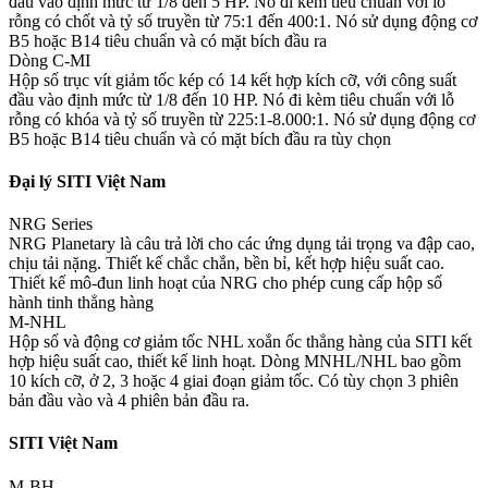
đầu vào định mức từ 1/8 đến 5 HP. Nó đi kèm tiêu chuẩn với lỗ
rỗng có chốt và tỷ số truyền từ 75:1 đến 400:1. Nó sử dụng động cơ
B5 hoặc B14 tiêu chuẩn và có mặt bích đầu ra
Dòng C-MI
Hộp số trục vít giảm tốc kép có 14 kết hợp kích cỡ, với công suất
đầu vào định mức từ 1/8 đến 10 HP. Nó đi kèm tiêu chuẩn với lỗ
rỗng có khóa và tỷ số truyền từ 225:1-8.000:1. Nó sử dụng động cơ
B5 hoặc B14 tiêu chuẩn và có mặt bích đầu ra tùy chọn
Đại lý SITI Việt Nam
NRG Series
NRG Planetary là câu trả lời cho các ứng dụng tải trọng va đập cao,
chịu tải nặng. Thiết kế chắc chắn, bền bỉ, kết hợp hiệu suất cao.
Thiết kế mô-đun linh hoạt của NRG cho phép cung cấp hộp số
hành tinh thẳng hàng
M-NHL
Hộp số và động cơ giảm tốc NHL xoắn ốc thẳng hàng của SITI kết
hợp hiệu suất cao, thiết kế linh hoạt. Dòng MNHL/NHL bao gồm
10 kích cỡ, ở 2, 3 hoặc 4 giai đoạn giảm tốc. Có tùy chọn 3 phiên
bản đầu vào và 4 phiên bản đầu ra.
SITI Việt Nam
M-BH