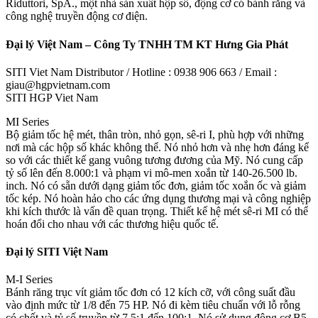
Riduttori, SpA., một nhà sản xuất hộp số, động cơ có bánh răng và
công nghệ truyền động cơ điện.
Đại lý Việt Nam – Công Ty TNHH TM KT Hưng Gia Phát
SITI Viet Nam Distributor / Hotline : 0938 906 663 / Email :
giau@hgpvietnam.com
SITI HGP Viet Nam
MI Series
Bộ giảm tốc hệ mét, thân tròn, nhỏ gọn, sê-ri I, phù hợp với những
nơi mà các hộp số khác không thể. Nó nhỏ hơn và nhẹ hơn đáng kể
so với các thiết kế gang vuông tương đương của Mỹ. Nó cung cấp
tỷ số lên đến 8.000:1 và phạm vi mô-men xoắn từ 140-26.500 lb.
inch. Nó có sẵn dưới dạng giảm tốc đơn, giảm tốc xoắn ốc và giảm
tốc kép. Nó hoàn hảo cho các ứng dụng thương mại và công nghiệp
khi kích thước là vấn đề quan trọng. Thiết kế hệ mét sê-ri MI có thể
hoán đổi cho nhau với các thương hiệu quốc tế.
Đại lý SITI Việt Nam
M-I Series
Bánh răng trục vít giảm tốc đơn có 12 kích cỡ, với công suất đầu
vào định mức từ 1/8 đến 75 HP. Nó đi kèm tiêu chuẩn với lỗ rỗng
có chốt và tỷ số truyền từ 7,5:1 đến 100:1. Nó sử dụng động cơ B5