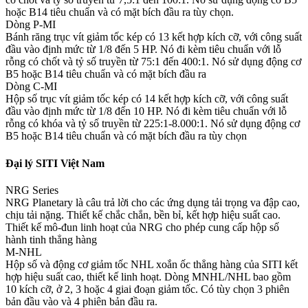
hoặc B14 tiêu chuẩn và có mặt bích đầu ra tùy chọn.
Dòng P-MI
Bánh răng trục vít giảm tốc kép có 13 kết hợp kích cỡ, với công suất
đầu vào định mức từ 1/8 đến 5 HP. Nó đi kèm tiêu chuẩn với lỗ
rỗng có chốt và tỷ số truyền từ 75:1 đến 400:1. Nó sử dụng động cơ
B5 hoặc B14 tiêu chuẩn và có mặt bích đầu ra
Dòng C-MI
Hộp số trục vít giảm tốc kép có 14 kết hợp kích cỡ, với công suất
đầu vào định mức từ 1/8 đến 10 HP. Nó đi kèm tiêu chuẩn với lỗ
rỗng có khóa và tỷ số truyền từ 225:1-8.000:1. Nó sử dụng động cơ
B5 hoặc B14 tiêu chuẩn và có mặt bích đầu ra tùy chọn
Đại lý SITI Việt Nam
NRG Series
NRG Planetary là câu trả lời cho các ứng dụng tải trọng va đập cao,
chịu tải nặng. Thiết kế chắc chắn, bền bỉ, kết hợp hiệu suất cao.
Thiết kế mô-đun linh hoạt của NRG cho phép cung cấp hộp số
hành tinh thẳng hàng
M-NHL
Hộp số và động cơ giảm tốc NHL xoắn ốc thẳng hàng của SITI kết
hợp hiệu suất cao, thiết kế linh hoạt. Dòng MNHL/NHL bao gồm
10 kích cỡ, ở 2, 3 hoặc 4 giai đoạn giảm tốc. Có tùy chọn 3 phiên
bản đầu vào và 4 phiên bản đầu ra.