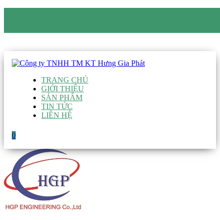
CÔNG TY TNHH TM KT HƯNG GIA PHÁT
Hotline
:
0938 906 663
Email
:
giau@hgpvietnam.com
TRANG CHỦ
GIỚI THIỆU
SẢN PHẨM
TIN TỨC
LIÊN HỆ
0