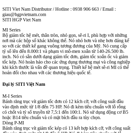
SITI Viet Nam Distributor / Hotline : 0938 906 663 / Email :
giau@hgpvietnam.com
SITI HGP Viet Nam
MI Series
Bộ giảm tốc hệ mét, thân tròn, nhỏ gọn, sê-ri I, phù hợp với những
nơi mà các hộp số khác không thể. Nó nhỏ hơn và nhẹ hơn đáng kể
so với các thiết kế gang vuông tương đương của Mỹ. Nó cung cấp
tỷ số lên đến 8.000:1 và phạm vi mô-men xoắn từ 140-26.500 lb.
inch. Nó có sẵn dưới dạng giảm tốc đơn, giảm tốc xoắn ốc và giảm
tốc kép. Nó hoàn hảo cho các ứng dụng thương mại và công nghiệp
khi kích thước là vấn đề quan trọng. Thiết kế hệ mét sê-ri MI có thể
hoán đổi cho nhau với các thương hiệu quốc tế.
Đại lý SITI Việt Nam
M-I Series
Bánh răng trục vít giảm tốc đơn có 12 kích cỡ, với công suất đầu
vào định mức từ 1/8 đến 75 HP. Nó đi kèm tiêu chuẩn với lỗ rỗng
có chốt và tỷ số truyền từ 7,5:1 đến 100:1. Nó sử dụng động cơ B5
hoặc B14 tiêu chuẩn và có mặt bích đầu ra tùy chọn.
Dòng P-MI
Bánh răng trục vít giảm tốc kép có 13 kết hợp kích cỡ, với công suất