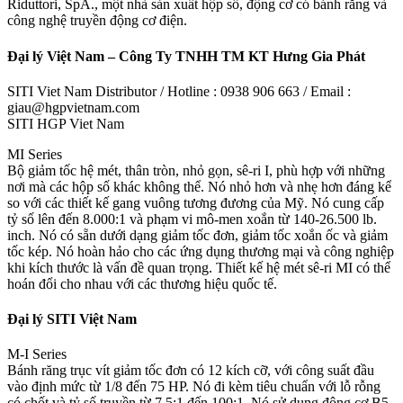
Riduttori, SpA., một nhà sản xuất hộp số, động cơ có bánh răng và
công nghệ truyền động cơ điện.
Đại lý Việt Nam – Công Ty TNHH TM KT Hưng Gia Phát
SITI Viet Nam Distributor / Hotline : 0938 906 663 / Email :
giau@hgpvietnam.com
SITI HGP Viet Nam
MI Series
Bộ giảm tốc hệ mét, thân tròn, nhỏ gọn, sê-ri I, phù hợp với những
nơi mà các hộp số khác không thể. Nó nhỏ hơn và nhẹ hơn đáng kể
so với các thiết kế gang vuông tương đương của Mỹ. Nó cung cấp
tỷ số lên đến 8.000:1 và phạm vi mô-men xoắn từ 140-26.500 lb.
inch. Nó có sẵn dưới dạng giảm tốc đơn, giảm tốc xoắn ốc và giảm
tốc kép. Nó hoàn hảo cho các ứng dụng thương mại và công nghiệp
khi kích thước là vấn đề quan trọng. Thiết kế hệ mét sê-ri MI có thể
hoán đổi cho nhau với các thương hiệu quốc tế.
Đại lý SITI Việt Nam
M-I Series
Bánh răng trục vít giảm tốc đơn có 12 kích cỡ, với công suất đầu
vào định mức từ 1/8 đến 75 HP. Nó đi kèm tiêu chuẩn với lỗ rỗng
có chốt và tỷ số truyền từ 7,5:1 đến 100:1. Nó sử dụng động cơ B5