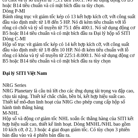
hoặc B14 tiêu chuẩn và có mặt bích đầu ra tùy chọn.
Dòng P-MI
Bánh răng trục vít giảm tốc kép có 13 kết hợp kích cỡ, với công suất
đầu vào định mức từ 1/8 đến 5 HP. Nó đi kèm tiêu chuẩn với lỗ
rỗng có chốt và tỷ số truyền từ 75:1 đến 400:1. Nó sử dụng động cơ
B5 hoặc B14 tiêu chuẩn và có mặt bích đầu ra Đại lý hộp số SITI
Dòng C-MI
Hộp số trục vít giảm tốc kép có 14 kết hợp kích cỡ, với công suất
đầu vào định mức từ 1/8 đến 10 HP. Nó đi kèm tiêu chuẩn với lỗ
rỗng có khóa và tỷ số truyền từ 225:1-8.000:1. Nó sử dụng động cơ
B5 hoặc B14 tiêu chuẩn và có mặt bích đầu ra tùy chọn
Đại lý SITI Việt Nam
NRG Series
NRG Planetary là câu trả lời cho các ứng dụng tải trọng va đập cao,
chịu tải nặng. Thiết kế chắc chắn, bền bỉ, kết hợp hiệu suất cao.
Thiết kế mô-đun linh hoạt của NRG cho phép cung cấp hộp số
hành tinh thẳng hàng
M-NHL
Hộp số và động cơ giảm tốc NHL xoắn ốc thẳng hàng của SITI kết
hợp hiệu suất cao, thiết kế linh hoạt. Dòng MNHL/NHL bao gồm
10 kích cỡ, ở 2, 3 hoặc 4 giai đoạn giảm tốc. Có tùy chọn 3 phiên
bản đầu vào và 4 phiên bản đầu ra.