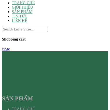
TRANG CHỦ
GIỚI THIỆU
SẢN PHẨM
TIN TỨC
LIÊN HỆ
Shopping cart
close
SẢN PHẨM
TRANG CHỦ