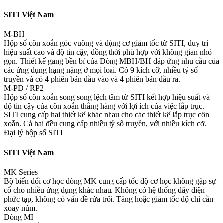
SITI Việt Nam
M-BH
Hộp số côn xoắn góc vuông và động cơ giảm tốc từ SITI, duy trì
hiệu suất cao và độ tin cậy, đồng thời phù hợp với không gian nhỏ
gọn. Thiết kế gang bền bỉ của Dòng MBH/BH đáp ứng nhu cầu của
các ứng dụng hạng nặng ở mọi loại. Có 9 kích cỡ, nhiều tỷ số
truyền và có 4 phiên bản đầu vào và 4 phiên bản đầu ra.
M-PD / RP2
Hộp số côn xoắn song song lệch tâm từ SITI kết hợp hiệu suất và
độ tin cậy của côn xoắn thẳng hàng với lợi ích của việc lắp trục.
SITI cung cấp hai thiết kế khác nhau cho các thiết kế lắp trục côn
xoắn. ​​Cả hai đều cung cấp nhiều tỷ số truyền, với nhiều kích cỡ.
Đại lý hộp số SITI
SITI Việt Nam
MK Series
Bộ biến đổi cơ học dòng MK cung cấp tốc độ cơ học không gặp sự
cố cho nhiều ứng dụng khác nhau. Không có hệ thống dây điện
phức tạp, không có vấn đề rửa trôi. Tăng hoặc giảm tốc độ chỉ cần
xoay núm.
Dòng MI