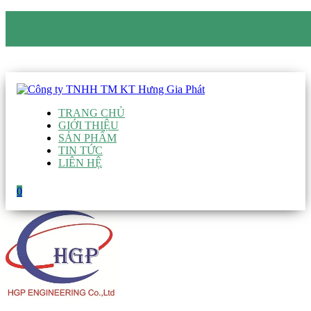
CÔNG TY TNHH TM KT HƯNG GIA PHÁT
Hotline
:
0938 906 663
Email
:
giau@hgpvietnam.com
TRANG CHỦ
GIỚI THIỆU
SẢN PHẨM
TIN TỨC
LIÊN HỆ
0