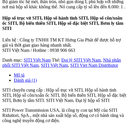
Bộ giảm tốc hệ mét, thân tròn, nhỏ gọn dòng I, phù hợp với những
nơi mà hộp số khác không thể. Nó cung cấp tỷ số lên đến 8.000: 1 .
Hộp số trục vít SITI, Hộp số hành tinh SITI, Hộp số côn/xoắn
ốc SITI, Bộ biến thiên SITI, Hộp số đặc biệt SITI, Bơm ly tâm
SITI
Liên hệ : Công ty TNHH TM KT Hưng Gia Phát để được hỗ trợ
giá và thời gian giao hàng nhanh nhất.
SITI Việt Nam / Hotline : 0938 906 663
Danh mục:
SITI Việt Nam
Thẻ:
Đại lý SITI Việt Nam
,
Nhà phân
phối SITI Việt Nam
,
SITI Việt Nam
,
SITI Viet Nam Distributor
Mô tả
Đánh giá (1)
SITI chuyên cung cấp : Hộp số trục vít SITI, Hộp số hành tinh
SITI, Hộp số côn/xoắn ốc SITI, Bộ biến thiên SITI, Hộp số đặc biệt
SITI, Bơm ly tâm SITI. SITI Việt Nam. Đại lý hộp số SITI
SITI Power Transmission USA, là công ty con tại Mỹ của SITI
Riduttori, SpA., một nhà sản xuất hộp số, động cơ có bánh răng và
công nghệ truyền động cơ điện.