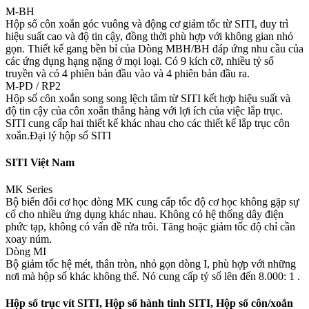
M-BH
Hộp số côn xoắn góc vuông và động cơ giảm tốc từ SITI, duy trì
hiệu suất cao và độ tin cậy, đồng thời phù hợp với không gian nhỏ
gọn. Thiết kế gang bền bỉ của Dòng MBH/BH đáp ứng nhu cầu của
các ứng dụng hạng nặng ở mọi loại. Có 9 kích cỡ, nhiều tỷ số
truyền và có 4 phiên bản đầu vào và 4 phiên bản đầu ra.
M-PD / RP2
Hộp số côn xoắn song song lệch tâm từ SITI kết hợp hiệu suất và
độ tin cậy của côn xoắn thẳng hàng với lợi ích của việc lắp trục.
SITI cung cấp hai thiết kế khác nhau cho các thiết kế lắp trục côn
xoắn.Đại lý hộp số SITI
SITI Việt Nam
MK Series
Bộ biến đổi cơ học dòng MK cung cấp tốc độ cơ học không gặp sự
cố cho nhiều ứng dụng khác nhau. Không có hệ thống dây điện
phức tạp, không có vấn đề rửa trôi. Tăng hoặc giảm tốc độ chỉ cần
xoay núm.
Dòng MI
Bộ giảm tốc hệ mét, thân tròn, nhỏ gọn dòng I, phù hợp với những
nơi mà hộp số khác không thể. Nó cung cấp tỷ số lên đến 8.000: 1 .
Hộp số trục vít SITI, Hộp số hành tinh SITI, Hộp số côn/xoắn