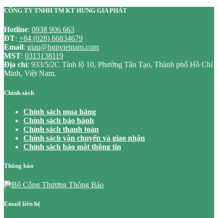
CÔNG TY TNHH TM KT HƯNG GIA PHÁT
Hotline
:
0938 906 663
ĐT
:
+84 (028) 66834679
Email
:
giau@hgpvietnam.com
MST
:
0313138119
Địa chỉ
: 933/5/2C Tỉnh lộ 10, Phường Tân Tạo, Thành phố Hồ Chí
Minh, Việt Nam.
Chính sách
Chính sách mua hàng
Chính sách bảo hành
Chính sách thanh toán
Chính sách vận chuyển và giao nhận
Chính sách bảo mật thông tin
Thông báo
Email liên hệ