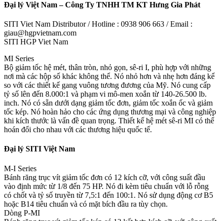
Đại lý Việt Nam – Công Ty TNHH TM KT Hưng Gia Phát
SITI Viet Nam Distributor / Hotline : 0938 906 663 / Email :
giau@hgpvietnam.com
SITI HGP Viet Nam
MI Series
Bộ giảm tốc hệ mét, thân tròn, nhỏ gọn, sê-ri I, phù hợp với những
nơi mà các hộp số khác không thể. Nó nhỏ hơn và nhẹ hơn đáng kể
so với các thiết kế gang vuông tương đương của Mỹ. Nó cung cấp
tỷ số lên đến 8.000:1 và phạm vi mô-men xoắn từ 140-26.500 lb.
inch. Nó có sẵn dưới dạng giảm tốc đơn, giảm tốc xoắn ốc và giảm
tốc kép. Nó hoàn hảo cho các ứng dụng thương mại và công nghiệp
khi kích thước là vấn đề quan trọng. Thiết kế hệ mét sê-ri MI có thể
hoán đổi cho nhau với các thương hiệu quốc tế.
Đại lý SITI Việt Nam
M-I Series
Bánh răng trục vít giảm tốc đơn có 12 kích cỡ, với công suất đầu
vào định mức từ 1/8 đến 75 HP. Nó đi kèm tiêu chuẩn với lỗ rỗng
có chốt và tỷ số truyền từ 7,5:1 đến 100:1. Nó sử dụng động cơ B5
hoặc B14 tiêu chuẩn và có mặt bích đầu ra tùy chọn.
Dòng P-MI