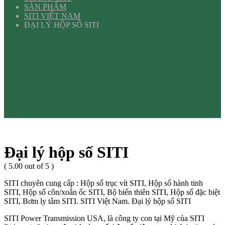
SẢN PHẨM
SITI VIỆT NAM
ĐẠI LÝ HỘP SỐ SITI
Đại lý hộp số SITI
( 5.00 out of 5 )
SITI chuyên cung cấp : Hộp số trục vít SITI, Hộp số hành tinh
SITI, Hộp số côn/xoắn ốc SITI, Bộ biến thiên SITI, Hộp số đặc biệt
SITI, Bơm ly tâm SITI. SITI Việt Nam. Đại lý hộp số SITI
SITI Power Transmission USA, là công ty con tại Mỹ của SITI