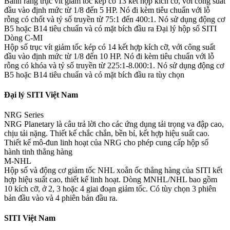
Bánh răng trục vít giảm tốc kép có 13 kết hợp kích cỡ, với công suất
đầu vào định mức từ 1/8 đến 5 HP. Nó đi kèm tiêu chuẩn với lỗ
rỗng có chốt và tỷ số truyền từ 75:1 đến 400:1. Nó sử dụng động cơ
B5 hoặc B14 tiêu chuẩn và có mặt bích đầu ra Đại lý hộp số SITI
Dòng C-MI
Hộp số trục vít giảm tốc kép có 14 kết hợp kích cỡ, với công suất
đầu vào định mức từ 1/8 đến 10 HP. Nó đi kèm tiêu chuẩn với lỗ
rỗng có khóa và tỷ số truyền từ 225:1-8.000:1. Nó sử dụng động cơ
B5 hoặc B14 tiêu chuẩn và có mặt bích đầu ra tùy chọn
Đại lý SITI Việt Nam
NRG Series
NRG Planetary là câu trả lời cho các ứng dụng tải trọng va đập cao,
chịu tải nặng. Thiết kế chắc chắn, bền bỉ, kết hợp hiệu suất cao.
Thiết kế mô-đun linh hoạt của NRG cho phép cung cấp hộp số
hành tinh thẳng hàng
M-NHL
Hộp số và động cơ giảm tốc NHL xoắn ốc thẳng hàng của SITI kết
hợp hiệu suất cao, thiết kế linh hoạt. Dòng MNHL/NHL bao gồm
10 kích cỡ, ở 2, 3 hoặc 4 giai đoạn giảm tốc. Có tùy chọn 3 phiên
bản đầu vào và 4 phiên bản đầu ra.
SITI Việt Nam