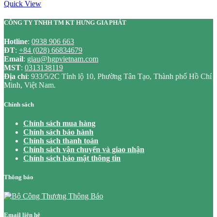
Quick View
CÔNG TY TNHH TM KT HƯNG GIA PHÁT
Hotline
:
0938 906 663
ĐT
:
+84 (028) 66834679
Email
:
giau@hgpvietnam.com
MST
:
0313138119
Địa chỉ
: 933/5/2C Tỉnh lộ 10, Phường Tân Tạo, Thành phố Hồ Chí
Minh, Việt Nam.
Chính sách
Chính sách mua hàng
Chính sách bảo hành
Chính sách thanh toán
Chính sách vận chuyển và giao nhận
Chính sách bảo mật thông tin
Thông báo
Email liên hệ