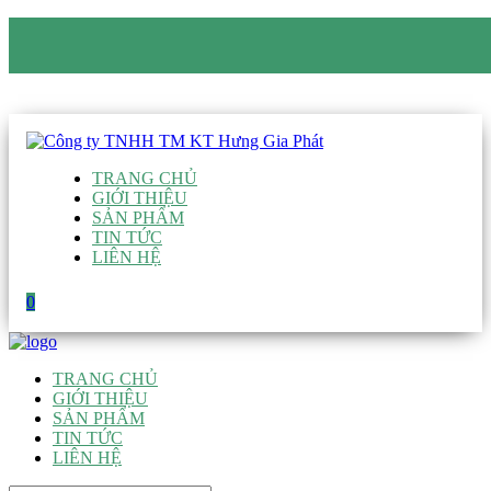
CÔNG TY TNHH TM KT HƯNG GIA PHÁT
Hotline
:
0938 906 663
Email
:
giau@hgpvietnam.com
TRANG CHỦ
GIỚI THIỆU
SẢN PHẨM
TIN TỨC
LIÊN HỆ
0
TRANG CHỦ
GIỚI THIỆU
SẢN PHẨM
TIN TỨC
LIÊN HỆ