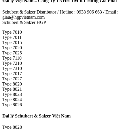
Đại lý Việt Nam – Công Ty TNHH TM KT Hưng Gia Phát
Schubert & Salzer Distributor / Hotline : 0938 906 663 / Email :
giau@hgpvietnam.com
Schubert & Salzer HGP
Type 7010
Type 7011
Type 7015
Type 7020
Type 7025
Type 7110
Type 7210
Type 7310
Type 7017
Type 7027
Type 8020
Type 8021
Type 8023
Type 8024
Type 8026
Đại lý Schubert & Salzer Việt Nam
Type 8028