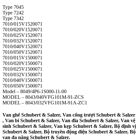
Type 7045
Type 7242
Type 7342
7010/015V1520071
7010/020V1520071
7010/025V1520071
7010/032V1520071
7010/040V1520071
7010/050V1520071
7010/015V1500071
7010/020V1500071
7010/025V1500071
7010/032V1500071
7010/040V1500071
7010/050V1500071
Model – 8049/4P6-1S000-11-00
MODEL – 8043/040VFG101M-91-ZCS
MODEL – 8043/032VFG101M-91A-ZC1
Van ghế Schubert & Salzer, Van cổng trượt Schubert & Salzer
, Van bi Schubert & Salzer, Van đĩa Schubert & Salzer, Van vệ
sinh Schubert & Salzer, Van kẹp Schubert & Salzer, Bộ định vị
Schubert & Salzer, Bộ truyền động điện Schubert & Salzer, Bộ
van đa năng Schubert & Salzer.