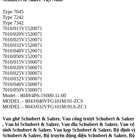
Type 7045
Type 7242
Type 7342
7010/015V1520071
7010/020V1520071
7010/025V1520071
7010/032V1520071
7010/040V1520071
7010/050V1520071
7010/015V1500071
7010/020V1500071
7010/025V1500071
7010/032V1500071
7010/040V1500071
7010/050V1500071
Model – 8049/4P6-1S000-11-00
MODEL – 8043/040VFG101M-91-ZCS
MODEL – 8043/032VFG101M-91A-ZC1
Van ghế Schubert & Salzer, Van cổng trượt Schubert & Salzer
, Van bi Schubert & Salzer, Van đĩa Schubert & Salzer, Van vệ
sinh Schubert & Salzer, Van kẹp Schubert & Salzer, Bộ định vị
Schubert & Salzer, Bộ truyền động điện Schubert & Salzer, Bộ