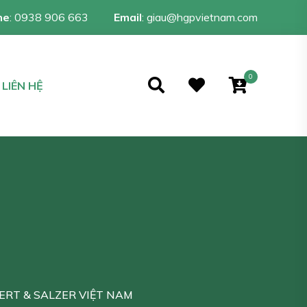
ne
:
0938 906 663
Email
:
giau@hgpvietnam.com
0
LIÊN HỆ
ERT & SALZER VIỆT NAM