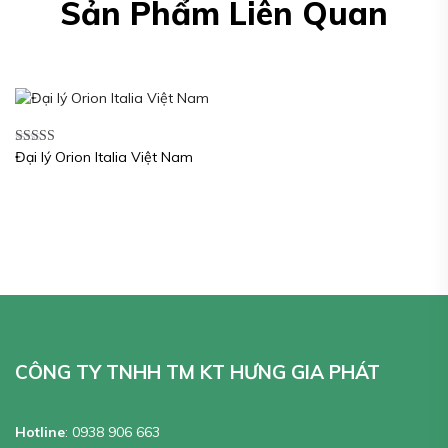
Sản Phẩm Liên Quan
Đại lý Orion Italia Việt Nam
Được xếp
hạng
5.00
5
sao
CÔNG TY TNHH TM KT HƯNG GIA PHÁT
Hotline
:
0938 906 663