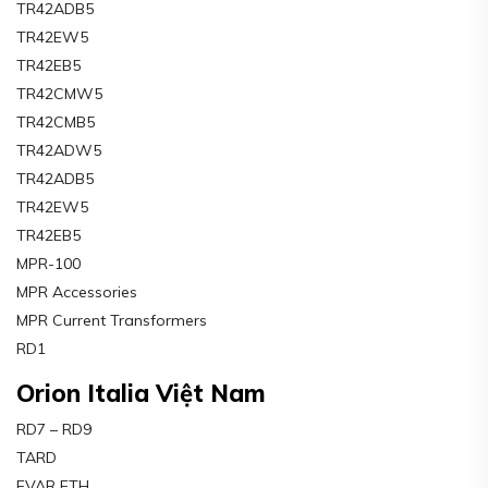
TR42ADB5
TR42EW5
TR42EB5
TR42CMW5
TR42CMB5
TR42ADW5
TR42ADB5
TR42EW5
TR42EB5
MPR-100
MPR Accessories
MPR Current Transformers
RD1
Orion Italia Việt Nam
RD7 – RD9
TARD
EVAR ETH