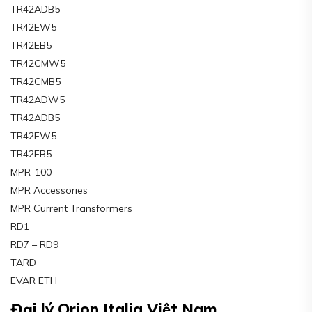
TR42ADB5
TR42EW5
TR42EB5
TR42CMW5
TR42CMB5
TR42ADW5
TR42ADB5
TR42EW5
TR42EB5
MPR-100
MPR Accessories
MPR Current Transformers
RD1
RD7 – RD9
TARD
EVAR ETH
Đại lý Orion Italia Việt Nam