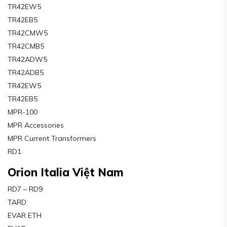
TR42EW5
TR42EB5
TR42CMW5
TR42CMB5
TR42ADW5
TR42ADB5
TR42EW5
TR42EB5
MPR-100
MPR Accessories
MPR Current Transformers
RD1
Orion Italia Việt Nam
RD7 – RD9
TARD
EVAR ETH