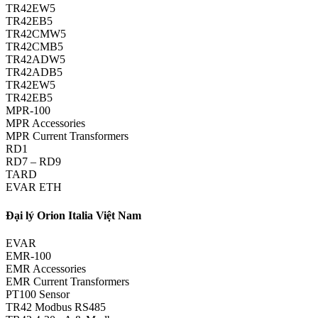
TR42EW5
TR42EB5
TR42CMW5
TR42CMB5
TR42ADW5
TR42ADB5
TR42EW5
TR42EB5
MPR-100
MPR Accessories
MPR Current Transformers
RD1
RD7 – RD9
TARD
EVAR ETH
Đại lý Orion Italia Việt Nam
EVAR
EMR-100
EMR Accessories
EMR Current Transformers
PT100 Sensor
TR42 Modbus RS485