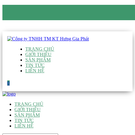
CÔNG TY TNHH TM KT HƯNG GIA PHÁT
Hotline
:
0938 906 663
Email
:
giau@hgpvietnam.com
TRANG CHỦ
GIỚI THIỆU
SẢN PHẨM
TIN TỨC
LIÊN HỆ
0
TRANG CHỦ
GIỚI THIỆU
SẢN PHẨM
TIN TỨC
LIÊN HỆ