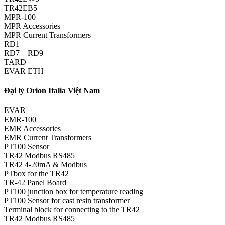
TR42EB5
MPR-100
MPR Accessories
MPR Current Transformers
RD1
RD7 – RD9
TARD
EVAR ETH
Đại lý Orion Italia Việt Nam
EVAR
EMR-100
EMR Accessories
EMR Current Transformers
PT100 Sensor
TR42 Modbus RS485
TR42 4-20mA & Modbus
PTbox for the TR42
TR-42 Panel Board
PT100 junction box for temperature reading
PT100 Sensor for cast resin transformer
Terminal block for connecting to the TR42
TR42 Modbus RS485