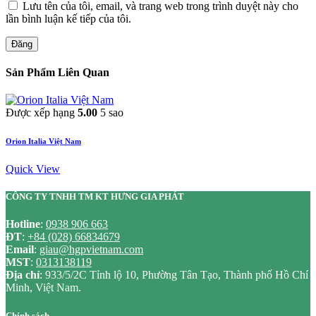
Lưu tên của tôi, email, và trang web trong trình duyệt này cho
lần bình luận kế tiếp của tôi.
Đăng
Sản Phẩm Liên Quan
Được xếp hạng
5.00
5 sao
Orion Italia Việt Nam
Quick View
CÔNG TY TNHH TM KT HƯNG GIA PHÁT
Hotline
:
0938 906 663
ĐT
:
+84 (028) 66834679
Email
:
giau@hgpvietnam.com
MST
:
0313138119
Địa chỉ
: 933/5/2C Tỉnh lộ 10, Phường Tân Tạo, Thành phố Hồ Chí
Minh, Việt Nam.
Chính sách