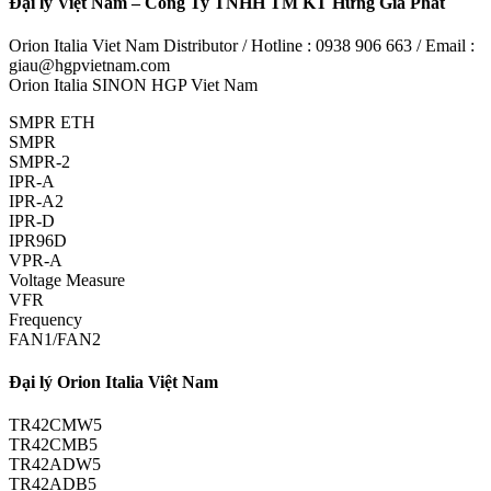
Đại lý Việt Nam – Công Ty TNHH TM KT Hưng Gia Phát
Orion Italia Viet Nam Distributor / Hotline : 0938 906 663 / Email :
giau@hgpvietnam.com
Orion Italia SINON HGP Viet Nam
SMPR ETH
SMPR
SMPR-2
IPR-A
IPR-A2
IPR-D
IPR96D
VPR-A
Voltage Measure
VFR
Frequency
FAN1/FAN2
Đại lý Orion Italia Việt Nam
TR42CMW5
TR42CMB5
TR42ADW5
TR42ADB5