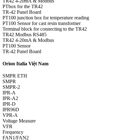
TR42 4-20mA & Modbus
PTbox for the TR42
TR-42 Panel Board
PT100 junction box for temperature reading
PT100 Sensor for cast resin transformer
Terminal block for connecting to the TR42
TR42 Modbus RS485
TR42 4-20mA & Modbus
PT100 Sensor
TR-42 Panel Board
Orion Italia Việt Nam
SMPR ETH
SMPR
SMPR-2
IPR-A
IPR-A2
IPR-D
IPR96D
VPR-A
Voltage Measure
VFR
Frequency
FAN1/FAN2