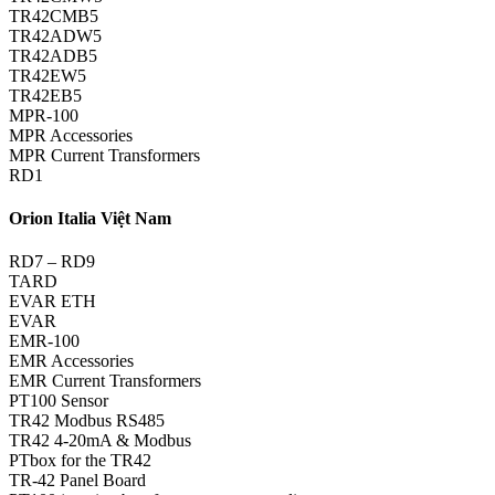
TR42CMB5
TR42ADW5
TR42ADB5
TR42EW5
TR42EB5
MPR-100
MPR Accessories
MPR Current Transformers
RD1
Orion Italia Việt Nam
RD7 – RD9
TARD
EVAR ETH
EVAR
EMR-100
EMR Accessories
EMR Current Transformers
PT100 Sensor
TR42 Modbus RS485
TR42 4-20mA & Modbus
PTbox for the TR42
TR-42 Panel Board