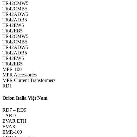
TR42CMW5
TR42CMB5
TR42ADW5
TR42ADB5
TR42EW5
TR42EB5
TR42CMW5
TR42CMB5
TR42ADW5
TR42ADB5
TR42EW5
TR42EB5
MPR-100
MPR Accessories
MPR Current Transformers
RD1
Orion Italia Việt Nam
RD7 – RD9
TARD
EVAR ETH
EVAR
EMR-100