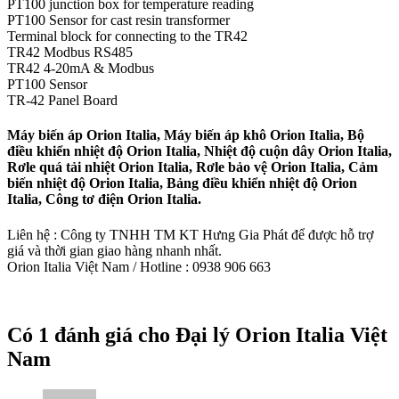
PT100 junction box for temperature reading
PT100 Sensor for cast resin transformer
Terminal block for connecting to the TR42
TR42 Modbus RS485
TR42 4-20mA & Modbus
PT100 Sensor
TR-42 Panel Board
Máy biến áp Orion Italia, Máy biến áp khô Orion Italia, Bộ
điều khiển nhiệt độ Orion Italia, Nhiệt độ cuộn dây Orion Italia,
Rơle quá tải nhiệt Orion Italia, Rơle bảo vệ Orion Italia, Cảm
biến nhiệt độ Orion Italia, Bảng điều khiển nhiệt độ Orion
Italia, Công tơ điện Orion Italia.
Liên hệ : Công ty TNHH TM KT Hưng Gia Phát để được hỗ trợ
giá và thời gian giao hàng nhanh nhất.
Orion Italia Việt Nam / Hotline : 0938 906 663
Có 1 đánh giá cho
Đại lý Orion Italia Việt
Nam