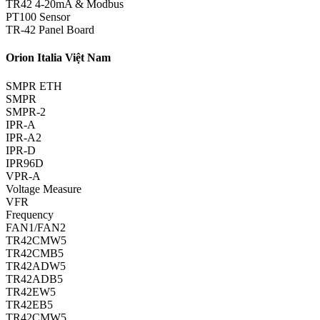
TR42 4-20mA & Modbus
PT100 Sensor
TR-42 Panel Board
Orion Italia Việt Nam
SMPR ETH
SMPR
SMPR-2
IPR-A
IPR-A2
IPR-D
IPR96D
VPR-A
Voltage Measure
VFR
Frequency
FAN1/FAN2
TR42CMW5
TR42CMB5
TR42ADW5
TR42ADB5
TR42EW5
TR42EB5
TR42CMW5