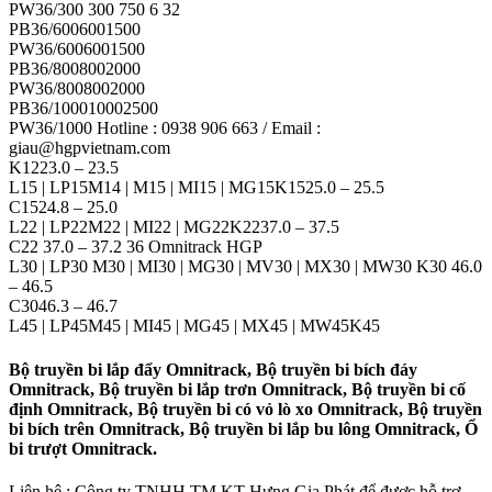
PW36/300 300 750 6 32
PB36/6006001500
PW36/6006001500
PB36/8008002000
PW36/8008002000
PB36/100010002500
PW36/1000 Hotline : 0938 906 663 / Email :
giau@hgpvietnam.com
K1223.0 – 23.5
L15 | LP15M14 | M15 | MI15 | MG15K1525.0 – 25.5
C1524.8 – 25.0
L22 | LP22M22 | MI22 | MG22K2237.0 – 37.5
C22 37.0 – 37.2 36 Omnitrack HGP
L30 | LP30 M30 | MI30 | MG30 | MV30 | MX30 | MW30 K30 46.0
– 46.5
C3046.3 – 46.7
L45 | LP45M45 | MI45 | MG45 | MX45 | MW45K45
Bộ truyền bi lắp đẩy Omnitrack, Bộ truyền bi bích đáy
Omnitrack, Bộ truyền bi lắp trơn Omnitrack, Bộ truyền bi cố
định Omnitrack, Bộ truyền bi có vỏ lò xo Omnitrack, Bộ truyền
bi bích trên Omnitrack, Bộ truyền bi lắp bu lông Omnitrack, Ổ
bi trượt Omnitrack.
Liên hệ : Công ty TNHH TM KT Hưng Gia Phát để được hỗ trợ