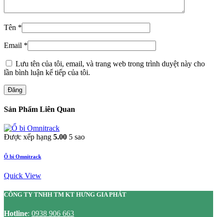
Tên
*
Email
*
Lưu tên của tôi, email, và trang web trong trình duyệt này cho
lần bình luận kế tiếp của tôi.
Đăng
Sản Phẩm Liên Quan
Được xếp hạng
5.00
5 sao
Ổ bi Omnitrack
Quick View
CÔNG TY TNHH TM KT HƯNG GIA PHÁT
Hotline
:
0938 906 663