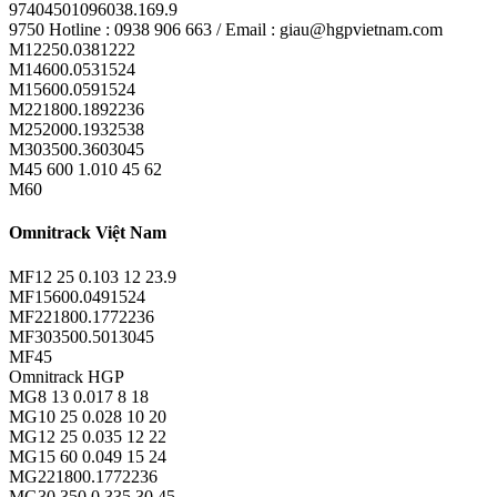
97404501096038.169.9
9750 Hotline : 0938 906 663 / Email : giau@hgpvietnam.com
M12250.0381222
M14600.0531524
M15600.0591524
M221800.1892236
M252000.1932538
M303500.3603045
M45 600 1.010 45 62
M60
Omnitrack Việt Nam
MF12 25 0.103 12 23.9
MF15600.0491524
MF221800.1772236
MF303500.5013045
MF45
Omnitrack HGP
MG8 13 0.017 8 18
MG10 25 0.028 10 20
MG12 25 0.035 12 22
MG15 60 0.049 15 24
MG221800.1772236
MG30 350 0.335 30 45