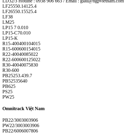
LD32/3 Hotline : 0938 906 663 / Email : giau@hgpvietnam.com
LF25550.14125.4
LF26550.15525.4
LF38
LM25
LP15 7 0.010
LP15-C70.010
LP15-K
R15-400400104015
R15-600600154015
R22-40040085022
R22-600600125022
R30-40040075830
R30-600
PB25253.439.7
PB52535640
PB625
PS25
PW25
Omnitrack Việt Nam
PB22/3003003906
PW22/3003003906
PB22/6006007806