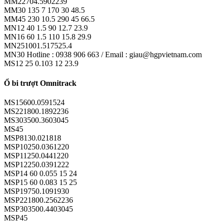
MM22704.5902239
MM30 135 7 170 30 48.5
MM45 230 10.5 290 45 66.5
MN12 40 1.5 90 12.7 23.9
MN16 60 1.5 110 15.8 29.9
MN251001.517525.4
MN30 Hotline : 0938 906 663 / Email : giau@hgpvietnam.com
MS12 25 0.103 12 23.9
Ổ bi trượt Omnitrack
MS15600.0591524
MS221800.1892236
MS303500.3603045
MS45
MSP8130.021818
MSP10250.0361220
MSP11250.0441220
MSP12250.0391222
MSP14 60 0.055 15 24
MSP15 60 0.083 15 25
MSP19750.1091930
MSP221800.2562236
MSP303500.4403045
MSP45