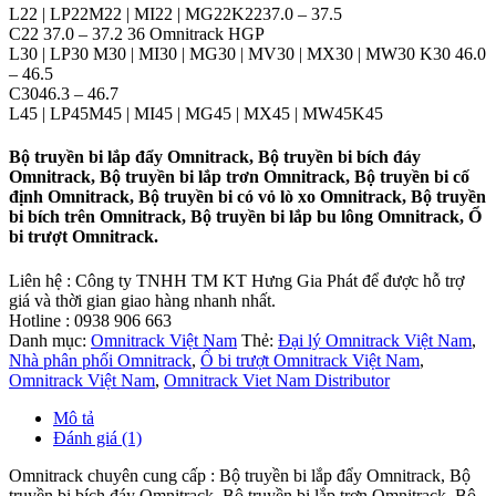
L22 | LP22M22 | MI22 | MG22K2237.0 – 37.5
C22 37.0 – 37.2 36 Omnitrack HGP
L30 | LP30 M30 | MI30 | MG30 | MV30 | MX30 | MW30 K30 46.0
– 46.5
C3046.3 – 46.7
L45 | LP45M45 | MI45 | MG45 | MX45 | MW45K45
Bộ truyền bi lắp đẩy Omnitrack, Bộ truyền bi bích đáy
Omnitrack, Bộ truyền bi lắp trơn Omnitrack, Bộ truyền bi cố
định Omnitrack, Bộ truyền bi có vỏ lò xo Omnitrack, Bộ truyền
bi bích trên Omnitrack, Bộ truyền bi lắp bu lông Omnitrack, Ổ
bi trượt Omnitrack.
Liên hệ : Công ty TNHH TM KT Hưng Gia Phát để được hỗ trợ
giá và thời gian giao hàng nhanh nhất.
Hotline : 0938 906 663
Danh mục:
Omnitrack Việt Nam
Thẻ:
Đại lý Omnitrack Việt Nam
,
Nhà phân phối Omnitrack
,
Ổ bi trượt Omnitrack Việt Nam
,
Omnitrack Việt Nam
,
Omnitrack Viet Nam Distributor
Mô tả
Đánh giá (1)
Omnitrack chuyên cung cấp : Bộ truyền bi lắp đẩy Omnitrack, Bộ
truyền bi bích đáy Omnitrack, Bộ truyền bi lắp trơn Omnitrack, Bộ