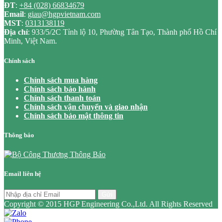
ĐT
:
+84 (028) 66834679
Email
:
giau@hgpvietnam.com
MST
:
0313138119
Địa chỉ
: 933/5/2C Tỉnh lộ 10, Phường Tân Tạo, Thành phố Hồ Chí
Minh, Việt Nam.
Chính sách
Chính sách mua hàng
Chính sách bảo hành
Chính sách thanh toán
Chính sách vận chuyển và giao nhận
Chính sách bảo mật thông tin
Thông báo
Email liên hệ
Gửi
Copyright © 2015 HGP Engineering Co.,Ltd. All Rights Reserved