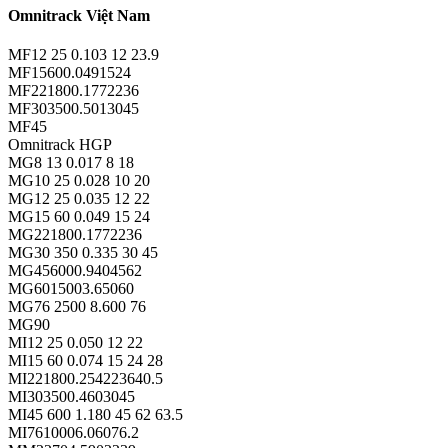
Omnitrack Việt Nam
MF12 25 0.103 12 23.9
MF15600.0491524
MF221800.1772236
MF303500.5013045
MF45
Omnitrack HGP
MG8 13 0.017 8 18
MG10 25 0.028 10 20
MG12 25 0.035 12 22
MG15 60 0.049 15 24
MG221800.1772236
MG30 350 0.335 30 45
MG456000.9404562
MG6015003.65060
MG76 2500 8.600 76
MG90
MI12 25 0.050 12 22
MI15 60 0.074 15 24 28
MI221800.254223640.5
MI303500.4603045
MI45 600 1.180 45 62 63.5
MI7610006.06076.2