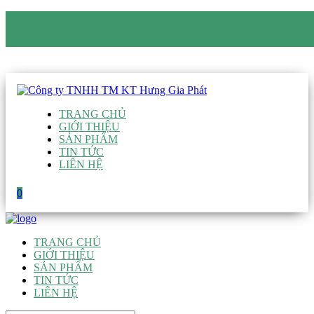
CÔNG TY TNHH TM KT HƯNG GIA PHÁT
Hotline
:
0938 906 663
Email
:
giau@hgpvietnam.com
TRANG CHỦ
GIỚI THIỆU
SẢN PHẨM
TIN TỨC
LIÊN HỆ
0
TRANG CHỦ
GIỚI THIỆU
SẢN PHẨM
TIN TỨC
LIÊN HỆ