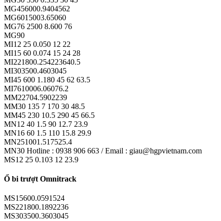
MG456000.9404562
MG6015003.65060
MG76 2500 8.600 76
MG90
MI12 25 0.050 12 22
MI15 60 0.074 15 24 28
MI221800.254223640.5
MI303500.4603045
MI45 600 1.180 45 62 63.5
MI7610006.06076.2
MM22704.5902239
MM30 135 7 170 30 48.5
MM45 230 10.5 290 45 66.5
MN12 40 1.5 90 12.7 23.9
MN16 60 1.5 110 15.8 29.9
MN251001.517525.4
MN30 Hotline : 0938 906 663 / Email : giau@hgpvietnam.com
MS12 25 0.103 12 23.9
Ổ bi trượt Omnitrack
MS15600.0591524
MS221800.1892236
MS303500.3603045