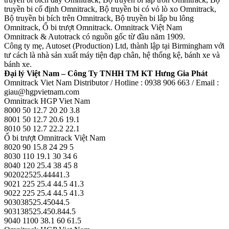
truyền bi cố định Omnitrack, Bộ truyền bi có vỏ lò xo Omnitrack,
Bộ truyền bi bích trên Omnitrack, Bộ truyền bi lắp bu lông
Omnitrack, Ổ bi trượt Omnitrack. Omnitrack Việt Nam
Omnitrack & Autotrack có nguồn gốc từ đầu năm 1909.
Công ty mẹ, Autoset (Production) Ltd, thành lập tại Birmingham với
tư cách là nhà sản xuất máy tiện đạp chân, hệ thống kệ, bánh xe và
bánh xe.
Đại lý Việt Nam – Công Ty TNHH TM KT Hưng Gia Phát
Omnitrack Viet Nam Distributor / Hotline : 0938 906 663 / Email :
giau@hgpvietnam.com
Omnitrack HGP Viet Nam
8000 50 12.7 20 20 3.8
8001 50 12.7 20.6 19.1
8010 50 12.7 22.2 22.1
Ổ bi trượt Omnitrack Việt Nam
8020 90 15.8 24 29 5
8030 110 19.1 30 34 6
8040 120 25.4 38 45 8
902022525.44441.3
9021 225 25.4 44.5 41.3
9022 225 25.4 44.5 41.3
903038525.45044.5
903138525.450.844.5
9040 1100 38.1 60 61.5