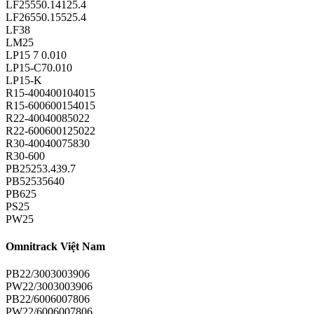
LF25550.14125.4
LF26550.15525.4
LF38
LM25
LP15 7 0.010
LP15-C70.010
LP15-K
R15-400400104015
R15-600600154015
R22-40040085022
R22-600600125022
R30-40040075830
R30-600
PB25253.439.7
PB52535640
PB625
PS25
PW25
Omnitrack Việt Nam
PB22/3003003906
PW22/3003003906
PB22/6006007806
PW22/6006007806