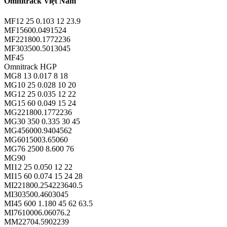
Omnitrack Việt Nam
MF12 25 0.103 12 23.9
MF15600.0491524
MF221800.1772236
MF303500.5013045
MF45
Omnitrack HGP
MG8 13 0.017 8 18
MG10 25 0.028 10 20
MG12 25 0.035 12 22
MG15 60 0.049 15 24
MG221800.1772236
MG30 350 0.335 30 45
MG456000.9404562
MG6015003.65060
MG76 2500 8.600 76
MG90
MI12 25 0.050 12 22
MI15 60 0.074 15 24 28
MI221800.254223640.5
MI303500.4603045
MI45 600 1.180 45 62 63.5
MI7610006.06076.2
MM22704.5902239