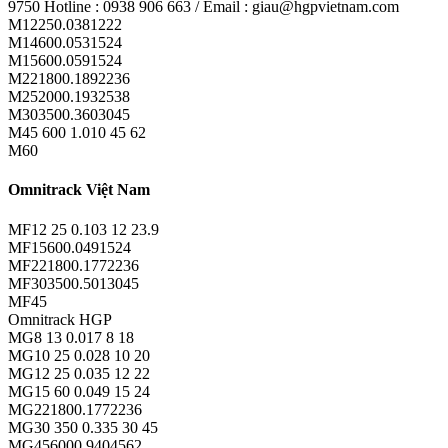
9750 Hotline : 0938 906 663 / Email : giau@hgpvietnam.com
M12250.0381222
M14600.0531524
M15600.0591524
M221800.1892236
M252000.1932538
M303500.3603045
M45 600 1.010 45 62
M60
Omnitrack Việt Nam
MF12 25 0.103 12 23.9
MF15600.0491524
MF221800.1772236
MF303500.5013045
MF45
Omnitrack HGP
MG8 13 0.017 8 18
MG10 25 0.028 10 20
MG12 25 0.035 12 22
MG15 60 0.049 15 24
MG221800.1772236
MG30 350 0.335 30 45
MG456000.9404562