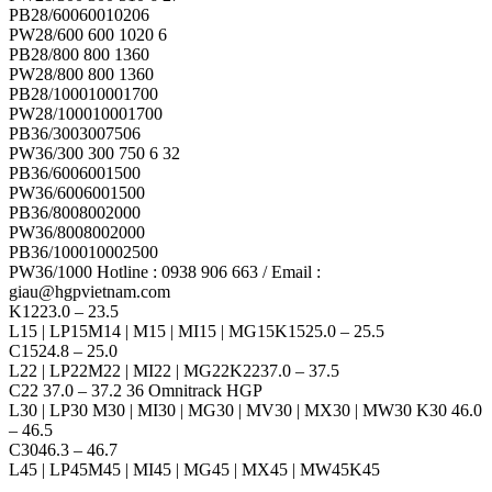
PB28/60060010206
PW28/600 600 1020 6
PB28/800 800 1360
PW28/800 800 1360
PB28/100010001700
PW28/100010001700
PB36/3003007506
PW36/300 300 750 6 32
PB36/6006001500
PW36/6006001500
PB36/8008002000
PW36/8008002000
PB36/100010002500
PW36/1000 Hotline : 0938 906 663 / Email :
giau@hgpvietnam.com
K1223.0 – 23.5
L15 | LP15M14 | M15 | MI15 | MG15K1525.0 – 25.5
C1524.8 – 25.0
L22 | LP22M22 | MI22 | MG22K2237.0 – 37.5
C22 37.0 – 37.2 36 Omnitrack HGP
L30 | LP30 M30 | MI30 | MG30 | MV30 | MX30 | MW30 K30 46.0
– 46.5
C3046.3 – 46.7
L45 | LP45M45 | MI45 | MG45 | MX45 | MW45K45