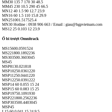
MM30 135 7 170 30 48.5
MM45 230 10.5 290 45 66.5
MN12 40 1.5 90 12.7 23.9
MN16 60 1.5 110 15.8 29.9
MN251001.517525.4
MN30 Hotline : 0938 906 663 / Email : giau@hgpvietnam.com
MS12 25 0.103 12 23.9
Ổ bi trượt Omnitrack
MS15600.0591524
MS221800.1892236
MS303500.3603045
MS45
MSP8130.021818
MSP10250.0361220
MSP11250.0441220
MSP12250.0391222
MSP14 60 0.055 15 24
MSP15 60 0.083 15 25
MSP19750.1091930
MSP221800.2562236
MSP303500.4403045
MSP45
L15 60 0.041 15 24 9.5