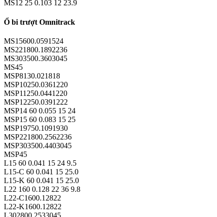
MS12 25 0.103 12 23.9
Ổ bi trượt Omnitrack
MS15600.0591524
MS221800.1892236
MS303500.3603045
MS45
MSP8130.021818
MSP10250.0361220
MSP11250.0441220
MSP12250.0391222
MSP14 60 0.055 15 24
MSP15 60 0.083 15 25
MSP19750.1091930
MSP221800.2562236
MSP303500.4403045
MSP45
L15 60 0.041 15 24 9.5
L15-C 60 0.041 15 25.0
L15-K 60 0.041 15 25.0
L22 160 0.128 22 36 9.8
L22-C1600.12822
L22-K1600.12822
L302800.2533045