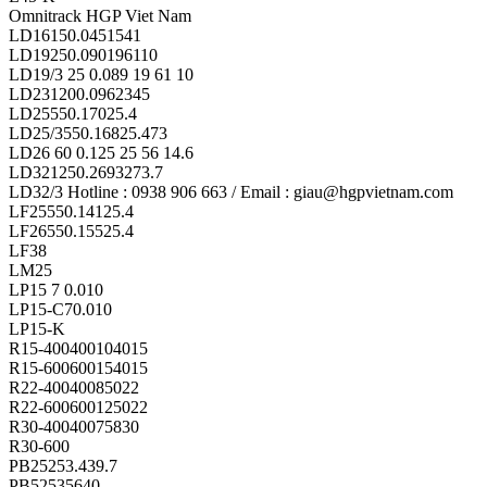
Omnitrack HGP Viet Nam
LD16150.0451541
LD19250.090196110
LD19/3 25 0.089 19 61 10
LD231200.0962345
LD25550.17025.4
LD25/3550.16825.473
LD26 60 0.125 25 56 14.6
LD321250.2693273.7
LD32/3 Hotline : 0938 906 663 / Email : giau@hgpvietnam.com
LF25550.14125.4
LF26550.15525.4
LF38
LM25
LP15 7 0.010
LP15-C70.010
LP15-K
R15-400400104015
R15-600600154015
R22-40040085022
R22-600600125022
R30-40040075830
R30-600
PB25253.439.7
PB52535640