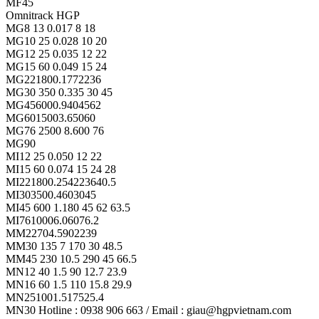
MF45
Omnitrack HGP
MG8 13 0.017 8 18
MG10 25 0.028 10 20
MG12 25 0.035 12 22
MG15 60 0.049 15 24
MG221800.1772236
MG30 350 0.335 30 45
MG456000.9404562
MG6015003.65060
MG76 2500 8.600 76
MG90
MI12 25 0.050 12 22
MI15 60 0.074 15 24 28
MI221800.254223640.5
MI303500.4603045
MI45 600 1.180 45 62 63.5
MI7610006.06076.2
MM22704.5902239
MM30 135 7 170 30 48.5
MM45 230 10.5 290 45 66.5
MN12 40 1.5 90 12.7 23.9
MN16 60 1.5 110 15.8 29.9
MN251001.517525.4
MN30 Hotline : 0938 906 663 / Email : giau@hgpvietnam.com