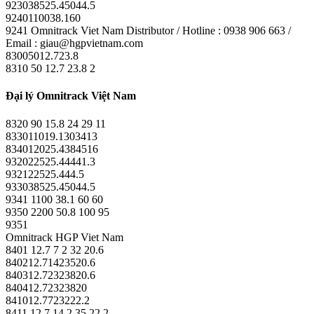
923038525.45044.5
9240110038.160
9241 Omnitrack Viet Nam Distributor / Hotline : 0938 906 663 /
Email : giau@hgpvietnam.com
83005012.723.8
8310 50 12.7 23.8 2
Đại lý Omnitrack Việt Nam
8320 90 15.8 24 29 11
833011019.1303413
834012025.4384516
932022525.44441.3
932122525.444.5
933038525.45044.5
9341 1100 38.1 60 60
9350 2200 50.8 100 95
9351
Omnitrack HGP Viet Nam
8401 12.7 7 2 32 20.6
840212.71423520.6
840312.72323820.6
840412.72323820
841012.7723222.2
8411 12.7 14 2 35 22.2