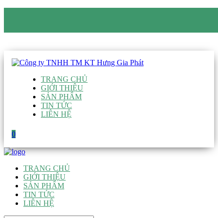
CÔNG TY TNHH TM KT HƯNG GIA PHÁT
Hotline
:
0938 906 663
Email
:
giau@hgpvietnam.com
TRANG CHỦ
GIỚI THIỆU
SẢN PHẨM
TIN TỨC
LIÊN HỆ
0
TRANG CHỦ
GIỚI THIỆU
SẢN PHẨM
TIN TỨC
LIÊN HỆ