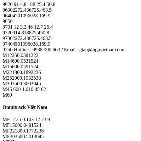
9620 91 4.8 188 25.4 50.8
96302272.436725.463.5
96404501096038.169.9
9650
8701 12 3.3 46 12.7 25.4
9720914.818825.450.8
97302272.436725.463.5
97404501096038.169.9
9750 Hotline : 0938 906 663 / Email : giau@hgpvietnam.com
M12250.0381222
M14600.0531524
M15600.0591524
M221800.1892236
M252000.1932538
M303500.3603045
M45 600 1.010 45 62
M60
Omnitrack Việt Nam
MF12 25 0.103 12 23.9
MF15600.0491524
MF221800.1772236
MF303500.5013045