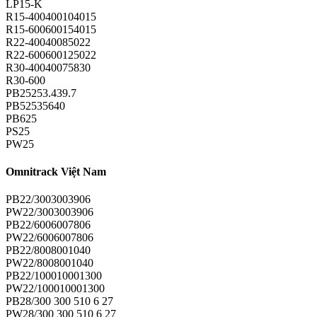
LP15-K
R15-400400104015
R15-600600154015
R22-40040085022
R22-600600125022
R30-40040075830
R30-600
PB25253.439.7
PB52535640
PB625
PS25
PW25
Omnitrack Việt Nam
PB22/3003003906
PW22/3003003906
PB22/6006007806
PW22/6006007806
PB22/8008001040
PW22/8008001040
PB22/100010001300
PW22/100010001300
PB28/300 300 510 6 27
PW28/300 300 510 6 27