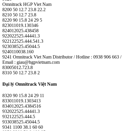
Omnitrack HGP Viet Nam
8200 50 12.7 23.8 22.2
8210 50 12.7 23.8
8220 90 15.8 24 29 5
823011019.130346
824012025.438458
922022525.44441.3
922122525.444.541.3
923038525.45044.5
9240110038.160
9241 Omnitrack Viet Nam Distributor / Hotline : 0938 906 663 /
Email : giau@hgpvietnam.com
83005012.723.8
8310 50 12.7 23.8 2
Đại lý Omnitrack Việt Nam
8320 90 15.8 24 29 11
833011019.1303413
834012025.4384516
932022525.44441.3
932122525.444.5
933038525.45044.5
9341 1100 38.1 60 60