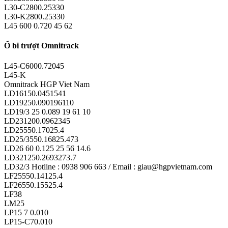
L30-C2800.25330
L30-K2800.25330
L45 600 0.720 45 62
Ổ bi trượt Omnitrack
L45-C6000.72045
L45-K
Omnitrack HGP Viet Nam
LD16150.0451541
LD19250.090196110
LD19/3 25 0.089 19 61 10
LD231200.0962345
LD25550.17025.4
LD25/3550.16825.473
LD26 60 0.125 25 56 14.6
LD321250.2693273.7
LD32/3 Hotline : 0938 906 663 / Email : giau@hgpvietnam.com
LF25550.14125.4
LF26550.15525.4
LF38
LM25
LP15 7 0.010
LP15-C70.010