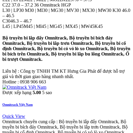
C22 37.0 – 37.2 36 Omnitrack HGP
L30 | LP30 M30 | MI30 | MG30 | MV30 | MX30 | MW30 K30 46.0
– 46.5
C3046.3 – 46.7
L45 | LP45M45 | MI45 | MG45 | MX45 | MW45K45
Bộ truyền bi lắp đẩy Omnitrack, Bộ truyền bi bích đáy
Omnitrack, Bộ truyền bi lắp trơn Omnitrack, Bộ truyền bi cố
định Omnitrack, Bộ truyền bi có vỏ lò xo Omnitrack, Bộ truyền
bi bích trên Omnitrack, Bộ truyền bi lắp bu lông Omnitrack, Ổ
bi trượt Omnitrack.
Liên hệ : Công ty TNHH TM KT Hưng Gia Phát để được hỗ trợ
giá và thời gian giao hàng nhanh nhất.
Hotline : 0938 906 663
Được xếp hạng
5.00
5 sao
Omnitrack Việt Nam
Quick View
Omnitrack chuyên cung cấp : Bộ truyền bi lắp đẩy Omnitrack, Bộ
truyền bi bích đáy Omnitrack, Bộ truyền bi lắp trơn Omnitrack, Bộ
truyền bi cố định Omnitrack, Bộ truyền bi có vỏ lò xo Omnitrack,