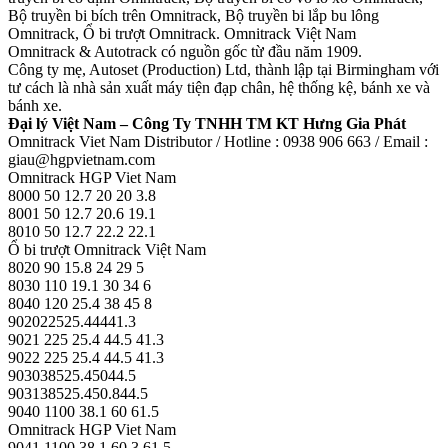
Bộ truyền bi bích trên Omnitrack, Bộ truyền bi lắp bu lông
Omnitrack, Ổ bi trượt Omnitrack. Omnitrack Việt Nam
Omnitrack & Autotrack có nguồn gốc từ đầu năm 1909.
Công ty mẹ, Autoset (Production) Ltd, thành lập tại Birmingham với
tư cách là nhà sản xuất máy tiện đạp chân, hệ thống kệ, bánh xe và
bánh xe.
Đại lý Việt Nam – Công Ty TNHH TM KT Hưng Gia Phát
Omnitrack Viet Nam Distributor / Hotline : 0938 906 663 / Email :
giau@hgpvietnam.com
Omnitrack HGP Viet Nam
8000 50 12.7 20 20 3.8
8001 50 12.7 20.6 19.1
8010 50 12.7 22.2 22.1
Ổ bi trượt Omnitrack Việt Nam
8020 90 15.8 24 29 5
8030 110 19.1 30 34 6
8040 120 25.4 38 45 8
902022525.44441.3
9021 225 25.4 44.5 41.3
9022 225 25.4 44.5 41.3
903038525.45044.5
903138525.450.844.5
9040 1100 38.1 60 61.5
Omnitrack HGP Viet Nam
9041 1100 38.1 60.3 61.5