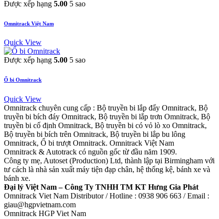
Được xếp hạng
5.00
5 sao
Omnitrack Việt Nam
Quick View
Được xếp hạng
5.00
5 sao
Ổ bi Omnitrack
Quick View
Omnitrack chuyên cung cấp : Bộ truyền bi lắp đẩy Omnitrack, Bộ
truyền bi bích đáy Omnitrack, Bộ truyền bi lắp trơn Omnitrack, Bộ
truyền bi cố định Omnitrack, Bộ truyền bi có vỏ lò xo Omnitrack,
Bộ truyền bi bích trên Omnitrack, Bộ truyền bi lắp bu lông
Omnitrack, Ổ bi trượt Omnitrack. Omnitrack Việt Nam
Omnitrack & Autotrack có nguồn gốc từ đầu năm 1909.
Công ty mẹ, Autoset (Production) Ltd, thành lập tại Birmingham với
tư cách là nhà sản xuất máy tiện đạp chân, hệ thống kệ, bánh xe và
bánh xe.
Đại lý Việt Nam – Công Ty TNHH TM KT Hưng Gia Phát
Omnitrack Viet Nam Distributor / Hotline : 0938 906 663 / Email :
giau@hgpvietnam.com
Omnitrack HGP Viet Nam