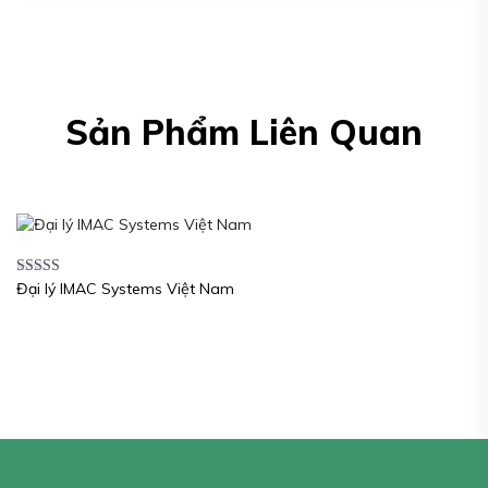
Sản Phẩm Liên Quan
Đại lý IMAC Systems Việt Nam
Được xếp
hạng
5.00
5
sao