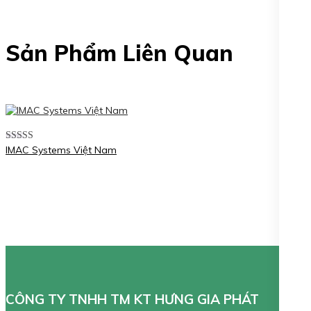
Sản Phẩm Liên Quan
IMAC Systems Việt Nam
Được xếp
hạng
5.00
5
sao
CÔNG TY TNHH TM KT HƯNG GIA PHÁT