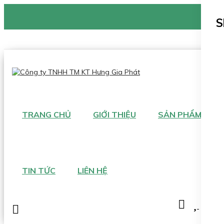
CÔNG TY TNHH TM KT HƯNG GIA PHÁT
S
Hotline
:
0938 906 663
Email
:
giau@hgpvietnam.com
TRANG CHỦ
GIỚI THIỆU
SẢN PHẨM
TIN TỨC
LIÊN HỆ
0