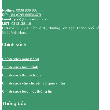
Hotline
:
0938 906 663
ĐT
:
+84 (028) 66834679
Email
:
giau@hgpvietnam.com
MST
:
0313138119
Địa chỉ
: 933/5/2C Tỉnh lộ 10, Phường Tân Tạo, Thành phố Hồ Chí
Minh, Việt Nam.
Chính sách
Chính sách mua hàng
Chính sách bảo hành
Chính sách thanh toán
Chính sách vận chuyển và giao nhận
Chính sách bảo mật thông tin
Thông báo