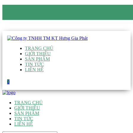
CÔNG TY TNHH TM KT HƯNG GIA PHÁT
Hotline
:
0938 906 663
Email
:
giau@hgpvietnam.com
TRANG CHỦ
GIỚI THIỆU
SẢN PHẨM
TIN TỨC
LIÊN HỆ
0
TRANG CHỦ
GIỚI THIỆU
SẢN PHẨM
TIN TỨC
LIÊN HỆ