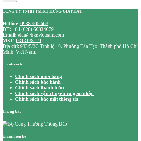
CÔNG TY TNHH TM KT HƯNG GIA PHÁT
Hotline
:
0938 906 663
ĐT
:
+84 (028) 66834679
Email
:
giau@hgpvietnam.com
MST
:
0313138119
Địa chỉ
: 933/5/2C Tỉnh lộ 10, Phường Tân Tạo, Thành phố Hồ Chí
Minh, Việt Nam.
Chính sách
Chính sách mua hàng
Chính sách bảo hành
Chính sách thanh toán
Chính sách vận chuyển và giao nhận
Chính sách bảo mật thông tin
Thông báo
Email liên hệ