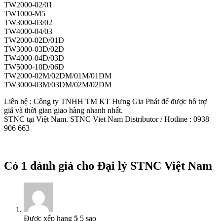
TW2000-02/01
TW1000-M5
TW3000-03/02
TW4000-04/03
TW2000-02D/01D
TW3000-03D/02D
TW4000-04D/03D
TW5000-10D/06D
TW2000-02M/02DM/01M/01DM
TW3000-03M/03DM/02M/02DM
Liên hệ : Công ty TNHH TM KT Hưng Gia Phát để được hỗ trợ
giá và thời gian giao hàng nhanh nhất.
STNC tại Việt Nam. STNC Viet Nam Distributor / Hotline : 0938
906 663
Có 1 đánh giá cho
Đại lý STNC Việt Nam
Được xếp hạng
5
5 sao