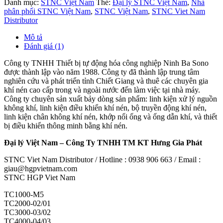
Danh mục:
STNC Việt Nam
Thẻ:
Đại lý STNC Việt Nam
,
Nhà
phân phối STNC Việt Nam
,
STNC Việt Nam
,
STNC Viet Nam
Distributor
Mô tả
Đánh giá (1)
Công ty TNHH Thiết bị tự động hóa công nghiệp Ninh Ba Sono
được thành lập vào năm 1988. Công ty đã thành lập trung tâm
nghiên cứu và phát triển tỉnh Chiết Giang và thuê các chuyên gia
khí nén cao cấp trong và ngoài nước đến làm việc tại nhà máy.
Công ty chuyên sản xuất bảy dòng sản phẩm: linh kiện xử lý nguồn
không khí, linh kiện điều khiển khí nén, bộ truyền động khí nén,
linh kiện chân không khí nén, khớp nối ống và ống dẫn khí, và thiết
bị điều khiển thông minh bằng khí nén.
Đại lý Việt Nam – Công Ty TNHH TM KT Hưng Gia Phát
STNC Viet Nam Distributor / Hotline : 0938 906 663 / Email :
giau@hgpvietnam.com
STNC HGP Viet Nam
TC1000-M5
TC2000-02/01
TC3000-03/02
TC4000-04/03