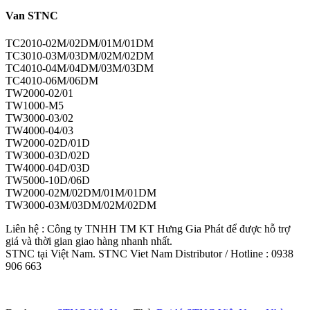
Van STNC
TC2010-02M/02DM/01M/01DM
TC3010-03M/03DM/02M/02DM
TC4010-04M/04DM/03M/03DM
TC4010-06M/06DM
TW2000-02/01
TW1000-M5
TW3000-03/02
TW4000-04/03
TW2000-02D/01D
TW3000-03D/02D
TW4000-04D/03D
TW5000-10D/06D
TW2000-02M/02DM/01M/01DM
TW3000-03M/03DM/02M/02DM
Liên hệ : Công ty TNHH TM KT Hưng Gia Phát để được hỗ trợ
giá và thời gian giao hàng nhanh nhất.
STNC tại Việt Nam. STNC Viet Nam Distributor / Hotline : 0938
906 663