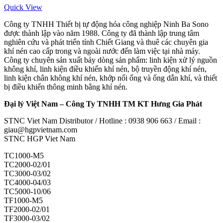
Quick View
Công ty TNHH Thiết bị tự động hóa công nghiệp Ninh Ba Sono
được thành lập vào năm 1988. Công ty đã thành lập trung tâm
nghiên cứu và phát triển tỉnh Chiết Giang và thuê các chuyên gia
khí nén cao cấp trong và ngoài nước đến làm việc tại nhà máy.
Công ty chuyên sản xuất bảy dòng sản phẩm: linh kiện xử lý nguồn
không khí, linh kiện điều khiển khí nén, bộ truyền động khí nén,
linh kiện chân không khí nén, khớp nối ống và ống dẫn khí, và thiết
bị điều khiển thông minh bằng khí nén.
Đại lý Việt Nam – Công Ty TNHH TM KT Hưng Gia Phát
STNC Viet Nam Distributor / Hotline : 0938 906 663 / Email :
giau@hgpvietnam.com
STNC HGP Viet Nam
TC1000-M5
TC2000-02/01
TC3000-03/02
TC4000-04/03
TC5000-10/06
TF1000-M5
TF2000-02/01
TF3000-03/02