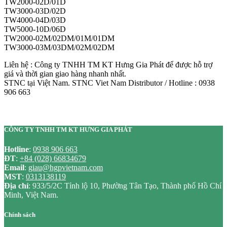
TW2000-02D/01D
TW3000-03D/02D
TW4000-04D/03D
TW5000-10D/06D
TW2000-02M/02DM/01M/01DM
TW3000-03M/03DM/02M/02DM
Liên hệ : Công ty TNHH TM KT Hưng Gia Phát để được hỗ trợ
giá và thời gian giao hàng nhanh nhất.
STNC tại Việt Nam. STNC Viet Nam Distributor / Hotline : 0938
906 663
CÔNG TY TNHH TM KT HƯNG GIA PHÁT
Hotline
:
0938 906 663
ĐT
:
+84 (028) 66834679
Email
:
giau@hgpvietnam.com
MST
:
0313138119
Địa chỉ
: 933/5/2C Tỉnh lộ 10, Phường Tân Tạo, Thành phố Hồ Chí
Minh, Việt Nam.
Chính sách