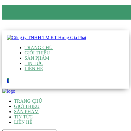
CÔNG TY TNHH TM KT HƯNG GIA PHÁT
Hotline
:
0938 906 663
Email
:
giau@hgpvietnam.com
TRANG CHỦ
GIỚI THIỆU
SẢN PHẨM
TIN TỨC
LIÊN HỆ
0
TRANG CHỦ
GIỚI THIỆU
SẢN PHẨM
TIN TỨC
LIÊN HỆ