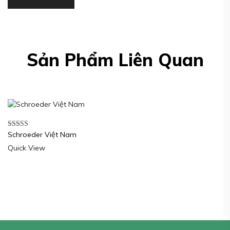
Sản Phẩm Liên Quan
Schroeder Việt Nam
Được xếp
hạng
5.00
5
Quick View
sao