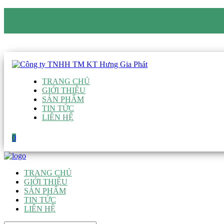
CÔNG TY TNHH TM KT HƯNG GIA PHÁT
Hotline
:
0938 906 663
Email
:
giau@hgpvietnam.com
TRANG CHỦ
GIỚI THIỆU
SẢN PHẨM
TIN TỨC
LIÊN HỆ
0
TRANG CHỦ
GIỚI THIỆU
SẢN PHẨM
TIN TỨC
LIÊN HỆ