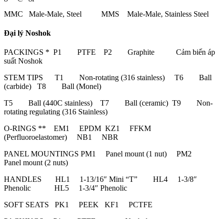
MMC Male-Male, Steel MMS Male-Male, Stainless Steel
Đại lý Noshok
PACKINGS * P1 PTFE P2 Graphite Cảm biến áp
suất Noshok
STEM TIPS T1 Non-rotating (316 stainless) T6 Ball
(carbide) T8 Ball (Monel)
T5 Ball (440C stainless) T7 Ball (ceramic) T9 Non-
rotating regulating (316 Stainless)
O-RINGS ** EM1 EPDM KZ1 FFKM
(Perfluoroelastomer) NB1 NBR
PANEL MOUNTINGS PM1 Panel mount (1 nut) PM2
Panel mount (2 nuts)
HANDLES HL1 1-13/16″ Mini “T” HL4 1-3/8″
Phenolic HL5 1-3/4″ Phenolic
SOFT SEATS PK1 PEEK KF1 PCTFE