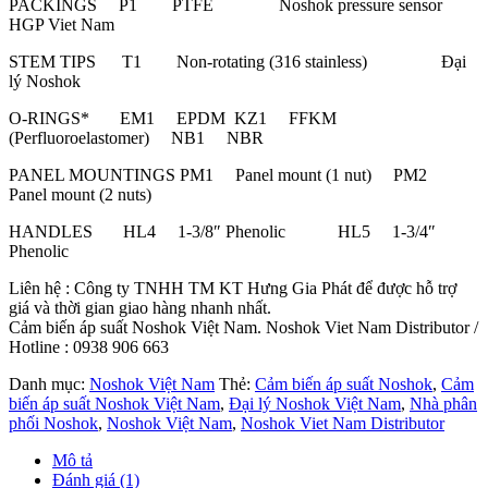
PACKINGS P1 PTFE Noshok pressure sensor
HGP Viet Nam
STEM TIPS T1 Non-rotating (316 stainless) Đại
lý Noshok
O-RINGS* EM1 EPDM KZ1 FFKM
(Perfluoroelastomer) NB1 NBR
PANEL MOUNTINGS PM1 Panel mount (1 nut) PM2
Panel mount (2 nuts)
HANDLES HL4 1-3/8″ Phenolic HL5 1-3/4″
Phenolic
Liên hệ : Công ty TNHH TM KT Hưng Gia Phát để được hỗ trợ
giá và thời gian giao hàng nhanh nhất.
Cảm biến áp suất Noshok Việt Nam. Noshok Viet Nam Distributor /
Hotline : 0938 906 663
Danh mục:
Noshok Việt Nam
Thẻ:
Cảm biến áp suất Noshok
,
Cảm
biến áp suất Noshok Việt Nam
,
Đại lý Noshok Việt Nam
,
Nhà phân
phối Noshok
,
Noshok Việt Nam
,
Noshok Viet Nam Distributor
Mô tả
Đánh giá (1)