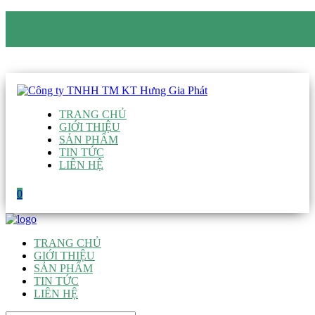
CÔNG TY TNHH TM KT HƯNG GIA PHÁT
Hotline
:
0938 906 663
Email
:
giau@hgpvietnam.com
TRANG CHỦ
GIỚI THIỆU
SẢN PHẨM
TIN TỨC
LIÊN HỆ
0
TRANG CHỦ
GIỚI THIỆU
SẢN PHẨM
TIN TỨC
LIÊN HỆ