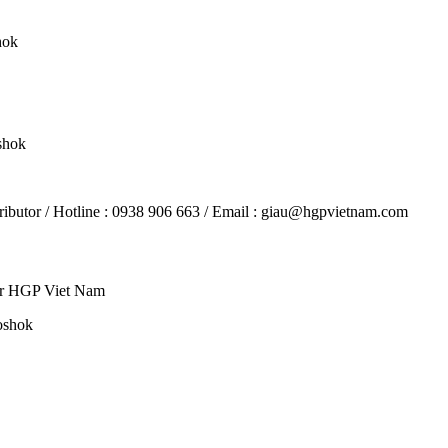
hok
shok
ributor / Hotline : 0938 906 663 / Email : giau@hgpvietnam.com
sor HGP Viet Nam
oshok