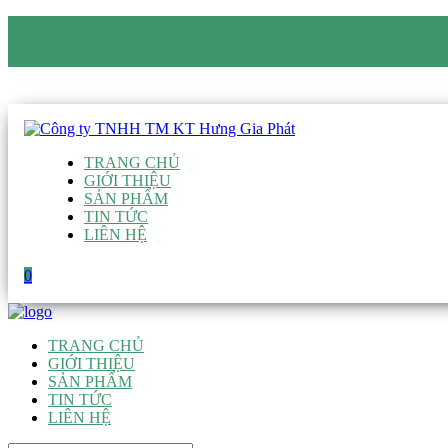
CÔNG TY TNHH TM KT HƯNG GIA PHÁT
Hotline
:
0938 906 663
Email
:
giau@hgpvietnam.com
TRANG CHỦ
GIỚI THIỆU
SẢN PHẨM
TIN TỨC
LIÊN HỆ
0
TRANG CHỦ
GIỚI THIỆU
SẢN PHẨM
TIN TỨC
LIÊN HỆ