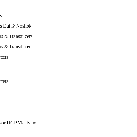
s
ers Đại lý Noshok
ers & Transducers
ers & Transducers
tters
tters
ensor HGP Viet Nam