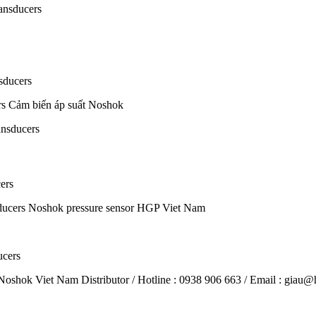
ansducers
sducers
rs Cảm biến áp suất Noshok
nsducers
ers
ducers Noshok pressure sensor HGP Viet Nam
ucers
Noshok Viet Nam Distributor / Hotline : 0938 906 663 / Email : gia