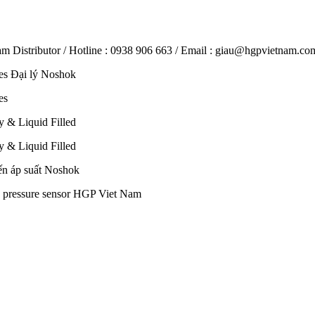
m Distributor / Hotline : 0938 906 663 / Email : giau@hgpvietnam.co
ges Đại lý Noshok
es
y & Liquid Filled
y & Liquid Filled
ến áp suất Noshok
k pressure sensor HGP Viet Nam