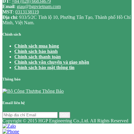
ĐT
:
+84 (028) 66834679
Email
:
giau@hgpvietnam.com
MST
:
0313138119
Địa chỉ
: 933/5/2C Tỉnh lộ 10, Phường Tân Tạo, Thành phố Hồ Chí
Minh, Việt Nam.
Chính sách
Chính sách mua hàng
Chính sách bảo hành
Chính sách thanh toán
Chính sách vận chuyển và giao nhận
Chính sách bảo mật thông tin
Thông báo
Email liên hệ
Gửi
Copyright © 2015 HGP Engineering Co.,Ltd. All Rights Reserved