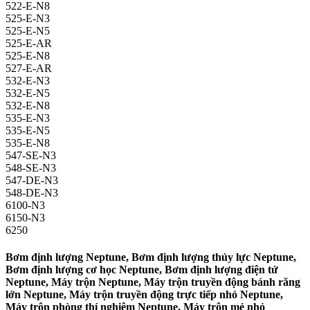
522-E-N8
525-E-N3
525-E-N5
525-E-AR
525-E-N8
527-E-AR
532-E-N3
532-E-N5
532-E-N8
535-E-N3
535-E-N5
535-E-N8
547-SE-N3
548-SE-N3
547-DE-N3
548-DE-N3
6100-N3
6150-N3
6250
Bơm định lượng Neptune, Bơm định lượng thủy lực Neptune,
Bơm định lượng cơ học Neptune, Bơm định lượng điện tử
Neptune, Máy trộn Neptune, Máy trộn truyền động bánh răng
lớn Neptune, Máy trộn truyền động trực tiếp nhỏ Neptune,
Máy trộn phòng thí nghiệm Neptune, Máy trộn mẻ nhỏ