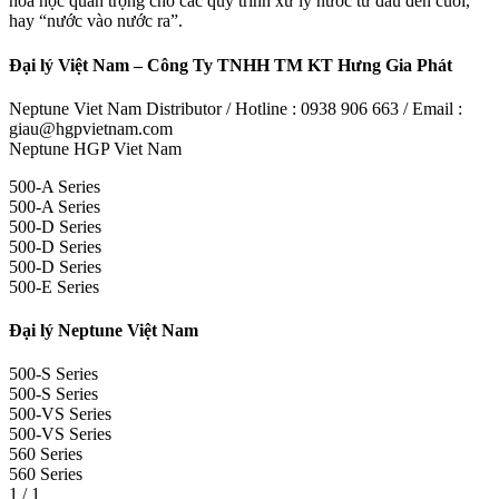
hóa học quan trọng cho các quy trình xử lý nước từ đầu đến cuối,
hay “nước vào nước ra”.
Đại lý Việt Nam – Công Ty TNHH TM KT Hưng Gia Phát
Neptune Viet Nam Distributor / Hotline : 0938 906 663 / Email :
giau@hgpvietnam.com
Neptune HGP Viet Nam
500-A Series
500-A Series
500-D Series
500-D Series
500-D Series
500-E Series
Đại lý Neptune Việt Nam
500-S Series
500-S Series
500-VS Series
500-VS Series
560 Series
560 Series
1 / 1