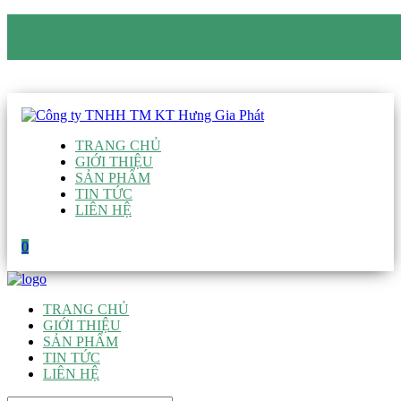
CÔNG TY TNHH TM KT HƯNG GIA PHÁT
Hotline
:
0938 906 663
Email
:
giau@hgpvietnam.com
TRANG CHỦ
GIỚI THIỆU
SẢN PHẨM
TIN TỨC
LIÊN HỆ
0
TRANG CHỦ
GIỚI THIỆU
SẢN PHẨM
TIN TỨC
LIÊN HỆ