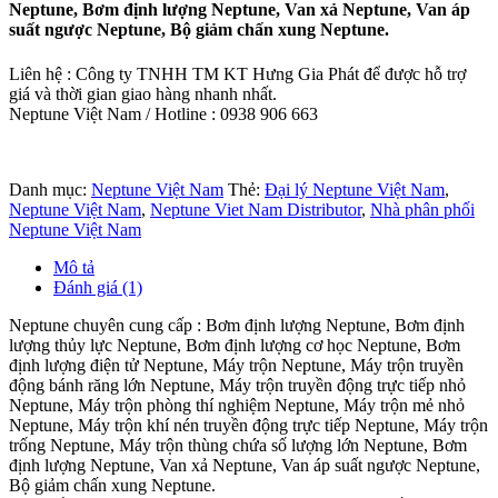
Neptune, Bơm định lượng Neptune, Van xả Neptune, Van áp
suất ngược Neptune, Bộ giảm chấn xung Neptune.
Liên hệ : Công ty TNHH TM KT Hưng Gia Phát để được hỗ trợ
giá và thời gian giao hàng nhanh nhất.
Neptune Việt Nam / Hotline : 0938 906 663
Danh mục:
Neptune Việt Nam
Thẻ:
Đại lý Neptune Việt Nam
,
Neptune Việt Nam
,
Neptune Viet Nam Distributor
,
Nhà phân phối
Neptune Việt Nam
Mô tả
Đánh giá (1)
Neptune chuyên cung cấp : Bơm định lượng Neptune, Bơm định
lượng thủy lực Neptune, Bơm định lượng cơ học Neptune, Bơm
định lượng điện tử Neptune, Máy trộn Neptune, Máy trộn truyền
động bánh răng lớn Neptune, Máy trộn truyền động trực tiếp nhỏ
Neptune, Máy trộn phòng thí nghiệm Neptune, Máy trộn mẻ nhỏ
Neptune, Máy trộn khí nén truyền động trực tiếp Neptune, Máy trộn
trống Neptune, Máy trộn thùng chứa số lượng lớn Neptune, Bơm
định lượng Neptune, Van xả Neptune, Van áp suất ngược Neptune,
Bộ giảm chấn xung Neptune.