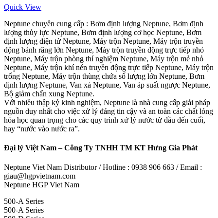
Quick View
Neptune chuyên cung cấp : Bơm định lượng Neptune, Bơm định
lượng thủy lực Neptune, Bơm định lượng cơ học Neptune, Bơm
định lượng điện tử Neptune, Máy trộn Neptune, Máy trộn truyền
động bánh răng lớn Neptune, Máy trộn truyền động trực tiếp nhỏ
Neptune, Máy trộn phòng thí nghiệm Neptune, Máy trộn mẻ nhỏ
Neptune, Máy trộn khí nén truyền động trực tiếp Neptune, Máy trộn
trống Neptune, Máy trộn thùng chứa số lượng lớn Neptune, Bơm
định lượng Neptune, Van xả Neptune, Van áp suất ngược Neptune,
Bộ giảm chấn xung Neptune.
Với nhiều thập kỷ kinh nghiệm, Neptune là nhà cung cấp giải pháp
nguồn duy nhất cho việc xử lý đáng tin cậy và an toàn các chất lỏng
hóa học quan trọng cho các quy trình xử lý nước từ đầu đến cuối,
hay “nước vào nước ra”.
Đại lý Việt Nam – Công Ty TNHH TM KT Hưng Gia Phát
Neptune Viet Nam Distributor / Hotline : 0938 906 663 / Email :
giau@hgpvietnam.com
Neptune HGP Viet Nam
500-A Series
500-A Series