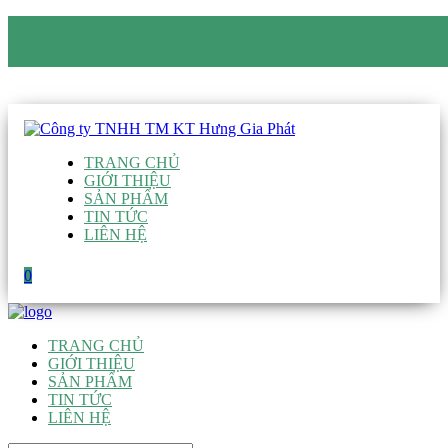
CÔNG TY TNHH TM KT HƯNG GIA PHÁT
Hotline
:
0938 906 663
Email
:
giau@hgpvietnam.com
TRANG CHỦ
GIỚI THIỆU
SẢN PHẨM
TIN TỨC
LIÊN HỆ
0
TRANG CHỦ
GIỚI THIỆU
SẢN PHẨM
TIN TỨC
LIÊN HỆ