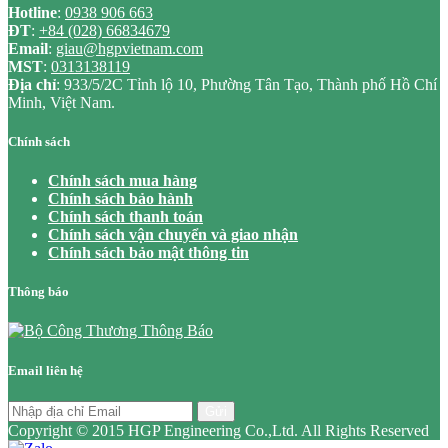
Hotline
:
0938 906 663
ĐT
:
+84 (028) 66834679
Email
:
giau@hgpvietnam.com
MST
:
0313138119
Địa chỉ
: 933/5/2C Tỉnh lộ 10, Phường Tân Tạo, Thành phố Hồ Chí
Minh, Việt Nam.
Chính sách
Chính sách mua hàng
Chính sách bảo hành
Chính sách thanh toán
Chính sách vận chuyển và giao nhận
Chính sách bảo mật thông tin
Thông báo
Email liên hệ
Gửi
Copyright © 2015 HGP Engineering Co.,Ltd. All Rights Reserved