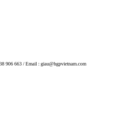
38 906 663 / Email : giau@hgpvietnam.com