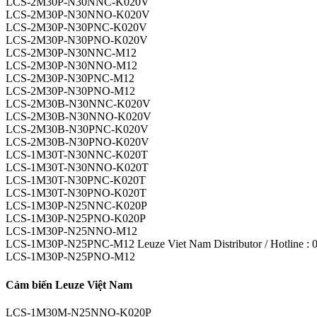
LCS-2M30P-N30NNC-K020V
LCS-2M30P-N30NNO-K020V
LCS-2M30P-N30PNC-K020V
LCS-2M30P-N30PNO-K020V
LCS-2M30P-N30NNC-M12
LCS-2M30P-N30NNO-M12
LCS-2M30P-N30PNC-M12
LCS-2M30P-N30PNO-M12
LCS-2M30B-N30NNC-K020V
LCS-2M30B-N30NNO-K020V
LCS-2M30B-N30PNC-K020V
LCS-2M30B-N30PNO-K020V
LCS-1M30T-N30NNC-K020T
LCS-1M30T-N30NNO-K020T
LCS-1M30T-N30PNC-K020T
LCS-1M30T-N30PNO-K020T
LCS-1M30P-N25NNC-K020P
LCS-1M30P-N25PNO-K020P
LCS-1M30P-N25NNO-M12
LCS-1M30P-N25PNC-M12 Leuze Viet Nam Distributor / Hotline : 0
LCS-1M30P-N25PNO-M12
Cảm biến Leuze Việt Nam
LCS-1M30M-N25NNO-K020P