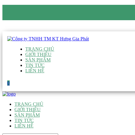
CÔNG TY TNHH TM KT HƯNG GIA PHÁT
Hotline
:
0938 906 663
Email
:
giau@hgpvietnam.com
TRANG CHỦ
GIỚI THIỆU
SẢN PHẨM
TIN TỨC
LIÊN HỆ
0
TRANG CHỦ
GIỚI THIỆU
SẢN PHẨM
TIN TỨC
LIÊN HỆ