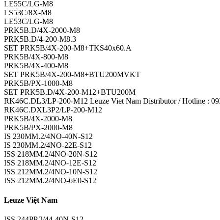
LE55C/LG-M8
LS53C/8X-M8
LE53C/LG-M8
PRK5B.D/4X-2000-M8
PRK5B.D/4-200-M8.3
SET PRK5B/4X-200-M8+TKS40x60.A
PRK5B/4X-800-M8
PRK5B/4X-400-M8
SET PRK5B/4X-200-M8+BTU200MVKT
PRK5B/PX-1000-M8
SET PRK5B.D/4X-200-M12+BTU200M
RK46C.DL3/LP-200-M12 Leuze Viet Nam Distributor / Hotline : 09
RK46C.DXL3P2/LP-200-M12
PRK5B/4X-2000-M8
PRK5B/PX-2000-M8
IS 230MM.2/4NO-40N-S12
IS 230MM.2/4NO-22E-S12
ISS 218MM.2/4NO-20N-S12
ISS 218MM.2/4NO-12E-S12
ISS 212MM.2/4NO-10N-S12
ISS 212MM.2/4NO-6E0-S12
Leuze Việt Nam
ISS 244PP.2/44-40N-S12