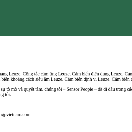
ang Leuze, Công tắc cảm ứng Leuze, Cảm biến điện dung Leuze, Cảm
biến khoảng cách siêu âm Leuze, Cảm biến định vị Leuze, Cảm biến 
sự tò mò và quyết tâm, chúng tôi – Sensor People – đã đi đầu trong cá
g tôi.
u@hgpvietnam.com