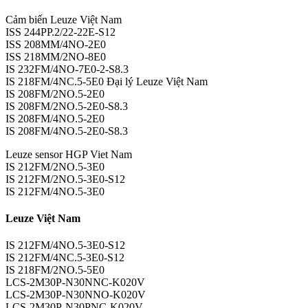
Cảm biến Leuze Việt Nam
ISS 244PP.2/22-22E-S12
ISS 208MM/4NO-2E0
ISS 218MM/2NO-8E0
IS 232FM/4NO-7E0-2-S8.3
IS 218FM/4NC.5-5E0 Đại lý Leuze Việt Nam
IS 208FM/2NO.5-2E0
IS 208FM/2NO.5-2E0-S8.3
IS 208FM/4NO.5-2E0
IS 208FM/4NO.5-2E0-S8.3
Leuze sensor HGP Viet Nam
IS 212FM/2NO.5-3E0
IS 212FM/2NO.5-3E0-S12
IS 212FM/4NO.5-3E0
Leuze Việt Nam
IS 212FM/4NO.5-3E0-S12
IS 212FM/4NC.5-3E0-S12
IS 218FM/2NO.5-5E0
LCS-2M30P-N30NNC-K020V
LCS-2M30P-N30NNO-K020V
LCS-2M30P-N30PNC-K020V