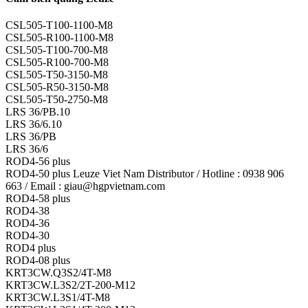
CSL505-T100-1100-M8
CSL505-R100-1100-M8
CSL505-T100-700-M8
CSL505-R100-700-M8
CSL505-T50-3150-M8
CSL505-R50-3150-M8
CSL505-T50-2750-M8
LRS 36/PB.10
LRS 36/6.10
LRS 36/PB
LRS 36/6
ROD4-56 plus
ROD4-50 plus Leuze Viet Nam Distributor / Hotline : 0938 906
663 / Email : giau@hgpvietnam.com
ROD4-58 plus
ROD4-38
ROD4-36
ROD4-30
ROD4 plus
ROD4-08 plus
KRT3CW.Q3S2/4T-M8
KRT3CW.L3S2/2T-200-M12
KRT3CW.L3S1/4T-M8