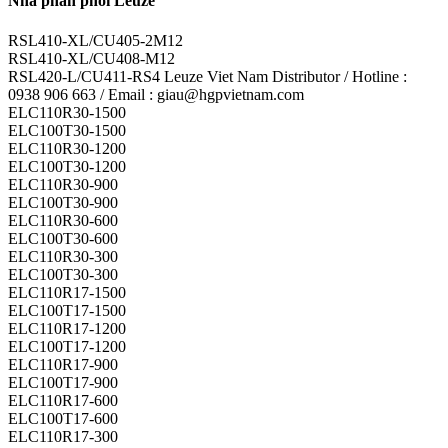
Nhà phân phối Leuze
RSL410-XL/CU405-2M12
RSL410-XL/CU408-M12
RSL420-L/CU411-RS4 Leuze Viet Nam Distributor / Hotline :
0938 906 663 / Email : giau@hgpvietnam.com
ELC110R30-1500
ELC100T30-1500
ELC110R30-1200
ELC100T30-1200
ELC110R30-900
ELC100T30-900
ELC110R30-600
ELC100T30-600
ELC110R30-300
ELC100T30-300
ELC110R17-1500
ELC100T17-1500
ELC110R17-1200
ELC100T17-1200
ELC110R17-900
ELC100T17-900
ELC110R17-600
ELC100T17-600
ELC110R17-300