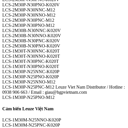
LCS-2M30P-N30PNO-K020V
LCS-2M30P-N30NNC-M12
LCS-2M30P-N30NNO-M12
LCS-2M30P-N30PNC-M12
LCS-2M30P-N30PNO-M12
LCS-2M30B-N30NNC-K020V
LCS-2M30B-N30NNO-K020V
LCS-2M30B-N30PNC-K020V
LCS-2M30B-N30PNO-K020V
LCS-1M30T-N30NNC-K020T
LCS-1M30T-N30NNO-K020T
LCS-1M30T-N30PNC-K020T
LCS-1M30T-N30PNO-K020T
LCS-1M30P-N25NNC-K020P
LCS-1M30P-N25PNO-K020P
LCS-1M30P-N25NNO-M12
LCS-1M30P-N25PNC-M12 Leuze Viet Nam Distributor / Hotline :
0938 906 663 / Email : giau@hgpvietnam.com
LCS-1M30P-N25PNO-M12
Cảm biến Leuze Việt Nam
LCS-1M30M-N25NNO-K020P
LCS-1M30M-N25PNC-K020P