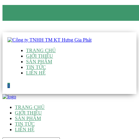
CÔNG TY TNHH TM KT HƯNG GIA PHÁT
Hotline
:
0938 906 663
Email
:
giau@hgpvietnam.com
TRANG CHỦ
GIỚI THIỆU
SẢN PHẨM
TIN TỨC
LIÊN HỆ
0
TRANG CHỦ
GIỚI THIỆU
SẢN PHẨM
TIN TỨC
LIÊN HỆ