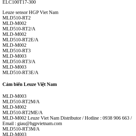
ELC100T17-300
Leuze sensor HGP Viet Nam
MLD510-RT2
MLD-M002
MLD510-RT2/A
MLD-M002
MLD510-RT2E/A
MLD-M002
MLD510-RT3
MLD-M003
MLD510-RT3/A
MLD-M003
MLD510-RT3E/A
Cảm biến Leuze Việt Nam
MLD-M003
MLD510-RT2M/A
MLD-M002
MLD510-RT2ME/A
MLD-M002 Leuze Viet Nam Distributor / Hotline : 0938 906 663 /
Email : giau@hgpvietnam.com
MLD510-RT3M/A
MLD-M003