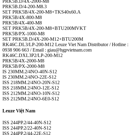
PRK5B.D/4X-2000-M8
PRK5B.D/4-200-M8.3
SET PRK5B/4X-200-M8+TKS40x60.A
PRK5B/4X-800-M8
PRK5B/4X-400-M8
SET PRK5B/4X-200-M8+BTU200MVKT
PRK5B/PX-1000-M8
SET PRK5B.D/4X-200-M12+BTU200M
RK46C.DL3/LP-200-M12 Leuze Viet Nam Distributor / Hotline :
0938 906 663 / Email : giau@hgpvietnam.com
RK46C.DXL3P2/LP-200-M12
PRK5B/4X-2000-M8
PRK5B/PX-2000-M8
IS 230MM.2/4NO-40N-S12
IS 230MM.2/4NO-22E-S12
ISS 218MM.2/4NO-20N-S12
ISS 218MM.2/4NO-12E-S12
ISS 212MM.2/4NO-10N-S12
ISS 212MM.2/4NO-6E0-S12
Leuze Việt Nam
ISS 244PP.2/44-40N-S12
ISS 244PP.2/22-40N-S12
ISS 244PP.2/44-22E-S12