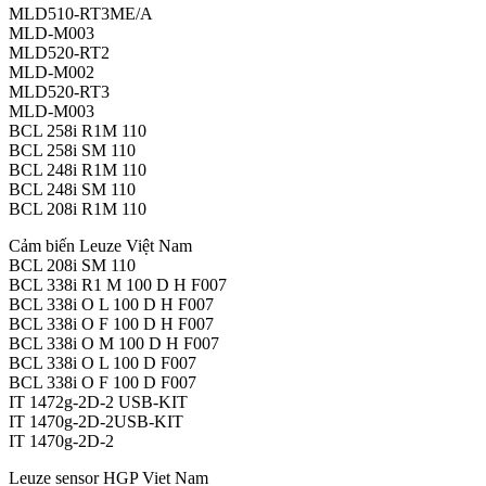
MLD510-RT3ME/A
MLD-M003
MLD520-RT2
MLD-M002
MLD520-RT3
MLD-M003
BCL 258i R1M 110
BCL 258i SM 110
BCL 248i R1M 110
BCL 248i SM 110
BCL 208i R1M 110
Cảm biến Leuze Việt Nam
BCL 208i SM 110
BCL 338i R1 M 100 D H F007
BCL 338i O L 100 D H F007
BCL 338i O F 100 D H F007
BCL 338i O M 100 D H F007
BCL 338i O L 100 D F007
BCL 338i O F 100 D F007
IT 1472g-2D-2 USB-KIT
IT 1470g-2D-2USB-KIT
IT 1470g-2D-2
Leuze sensor HGP Viet Nam