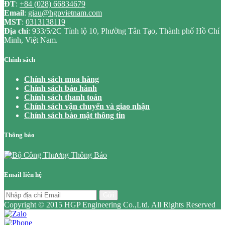
ĐT
:
+84 (028) 66834679
Email
:
giau@hgpvietnam.com
MST
:
0313138119
Địa chỉ
: 933/5/2C Tỉnh lộ 10, Phường Tân Tạo, Thành phố Hồ Chí
Minh, Việt Nam.
Chính sách
Chính sách mua hàng
Chính sách bảo hành
Chính sách thanh toán
Chính sách vận chuyển và giao nhận
Chính sách bảo mật thông tin
Thông báo
Email liên hệ
Gửi
Copyright © 2015 HGP Engineering Co.,Ltd. All Rights Reserved