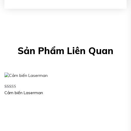
Sản Phẩm Liên Quan
Cảm biến Laserman
Được xếp
hạng
5.00
5
sao