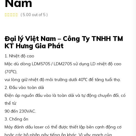
Nam
( 5.00 out of 5 )
Đại lý Việt Nam – Công Ty TNHH TM
KT Hưng Gia Phát
1. Nhiệt độ cao
Mặc dù dòng LDM5705 / LDM2705 sử dụng LD nhiệt độ cao
(70℃),
vui lòng giữ nhiệt độ môi trường dưới 40℃ để tăng tuổi thọ.
2. Đầu vào toàn dải
Điện áp nguồn đầu vào là toàn dải và tự động chuyển đổi, có
thể từ
90 đến 230VAC.
3. Chống ồn
Máy đánh dấu laser có thể được thiết lập bên cạnh động cơ
hoặc các bộ phận gây tiếng ồn khác. Vì vậy, mạch của