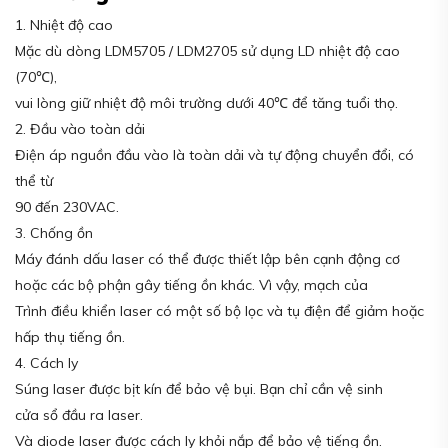
1. Nhiệt độ cao
Mặc dù dòng LDM5705 / LDM2705 sử dụng LD nhiệt độ cao
(70℃),
vui lòng giữ nhiệt độ môi trường dưới 40℃ để tăng tuổi thọ.
2. Đầu vào toàn dải
Điện áp nguồn đầu vào là toàn dải và tự động chuyển đổi, có
thể từ
90 đến 230VAC.
3. Chống ồn
Máy đánh dấu laser có thể được thiết lập bên cạnh động cơ
hoặc các bộ phận gây tiếng ồn khác. Vì vậy, mạch của
Trình điều khiển laser có một số bộ lọc và tụ điện để giảm hoặc
hấp thụ tiếng ồn.
4. Cách ly
Súng laser được bịt kín để bảo vệ bụi. Bạn chỉ cần vệ sinh
cửa sổ đầu ra laser.
Và diode laser được cách ly khỏi nắp để bảo vệ tiếng ồn.