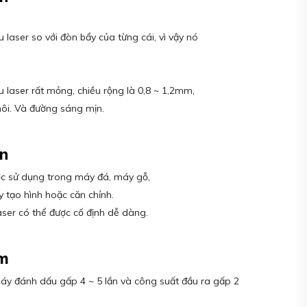
laser so với đòn bẩy của từng cái, vì vậy nó
laser rất mỏng, chiều rộng là 0,8 ~ 1,2mm,
ôi. Và đường sáng mịn.
n
ợc sử dụng trong máy đá, máy gỗ,
y tạo hình hoặc căn chỉnh.
ser có thể được cố định dễ dàng.
am
áy đánh dấu gấp 4 ~ 5 lần và công suất đầu ra gấp 2