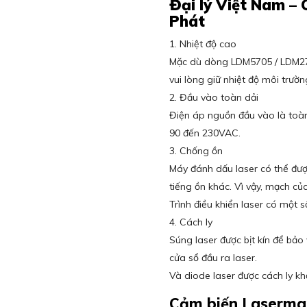
Đại lý Việt Nam 
Phát
1. Nhiệt độ cao
Mặc dù dòng LDM5705 / LDM27
vui lòng giữ nhiệt độ môi trườ
2. Đầu vào toàn dải
Điện áp nguồn đầu vào là toàn 
90 đến 230VAC.
3. Chống ồn
Máy đánh dấu laser có thể đượ
tiếng ồn khác. Vì vậy, mạch củ
Trình điều khiển laser có một s
4. Cách ly
Súng laser được bịt kín để bảo 
cửa sổ đầu ra laser.
Và diode laser được cách ly kh
Cảm biến Laserma