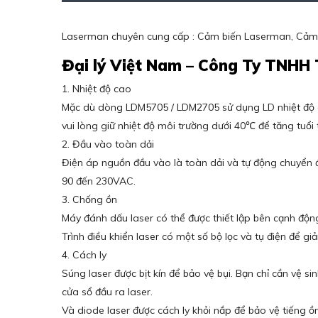
Laserman chuyên cung cấp : Cảm biến Laserman, Cảm
Đại lý Việt Nam – Công Ty TNHH
1. Nhiệt độ cao
Mặc dù dòng LDM5705 / LDM2705 sử dụng LD nhiệt độ 
vui lòng giữ nhiệt độ môi trường dưới 40℃ để tăng tuổi 
2. Đầu vào toàn dải
Điện áp nguồn đầu vào là toàn dải và tự động chuyển đổ
90 đến 230VAC.
3. Chống ồn
Máy đánh dấu laser có thể được thiết lập bên cạnh độn
Trình điều khiển laser có một số bộ lọc và tụ điện để g
4. Cách ly
Súng laser được bịt kín để bảo vệ bụi. Bạn chỉ cần vệ si
cửa sổ đầu ra laser.
Và diode laser được cách ly khỏi nắp để bảo vệ tiếng ồn