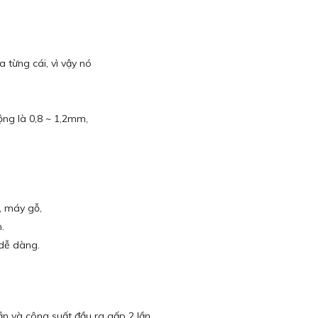
 từng cái, vì vậy nó
ộng là 0,8 ~ 1,2mm,
, máy gỗ,
.
 dễ dàng.
n và công suất đầu ra gấp 2 lần