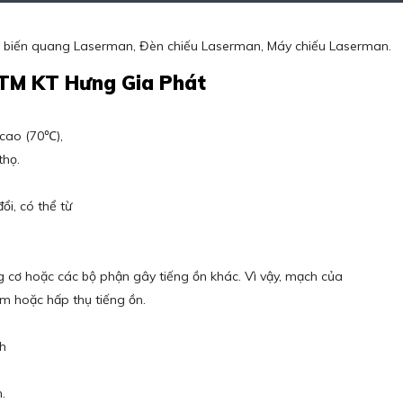
 biến quang Laserman, Đèn chiếu Laserman, Máy chiếu Laserman.
 TM KT Hưng Gia Phát
cao (70℃),
thọ.
i, có thể từ
g cơ hoặc các bộ phận gây tiếng ồn khác. Vì vậy, mạch của
iảm hoặc hấp thụ tiếng ồn.
nh
.