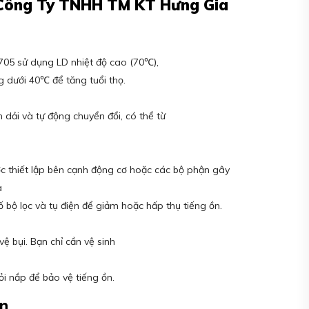
– Công Ty TNHH TM KT Hưng Gia
05 sử dụng LD nhiệt độ cao (70℃),
ng dưới 40℃ để tăng tuổi thọ.
dải và tự động chuyển đổi, có thể từ
c thiết lập bên cạnh động cơ hoặc các bộ phận gây
a
ố bộ lọc và tụ điện để giảm hoặc hấp thụ tiếng ồn.
vệ bụi. Bạn chỉ cần vệ sinh
ỏi nắp để bảo vệ tiếng ồn.
n