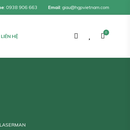
ne
:
0938 906 663
Email
:
giau@hgpvietnam.com
0
LIÊN HỆ
 LASERMAN