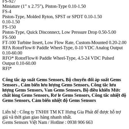
FS-927
Miniature (1” x 2.75”), Piston-Type 0.10-1.50
FS-4
Piston-Type, Molded Ryton, SPST or SPDT 0.10-1.50
0.10-1.50
FS-150
Piston-Type, Quick Disconnect, Low Pressure Drop 0.50-5.00
FS-500
FT-100 Turbine Insert, Low Flow Rate, Custom-Mounted 0.20-2.00
RFA RotorFlow® Paddle Wheel-Type, 0-10 VDC Analog Output
0.10-60.00
RFO* RotorFlow® Paddle Wheel-Type, 4.5-24 VDC Pulsed
Output 0.10-60.00
RFI*
Công tắc áp suất Gems Sensors, Bộ chuyển đổi áp suất Gems
Sensors , Cảm biến lưu lượng Gems Sensors, Công tắc lưu
lượng Gems Sensors, Van Gems Sensors, Bộ điều khiển Mức
chất lỏng Gems Sensors, Rơ le Gems Sensors, Công tắc nhiệt độ
Gems Sensors, Cảm biến nhiệt độ Gems Sensors
Liên hệ : Công ty TNHH TM KT Hưng Gia Phát để được hỗ trợ
giá và thời gian giao hàng nhanh nhất.
Gems Sensors Việt Nam / Hotline : 0938 906 663