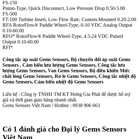
FS-150
Piston-Type, Quick Disconnect, Low Pressure Drop 0.50-5.00
FS-500
FT-100 Turbine Insert, Low Flow Rate, Custom-Mounted 0.20-2.00
RFA RotorFlow® Paddle Wheel-Type, 0-10 VDC Analog Output
0.10-60.00
RFO* RotorFlow® Paddle Wheel-Type, 4.5-24 VDC Pulsed
Output 0.10-60.00
RFI*
Công tắc áp suất Gems Sensors, Bộ chuyển đổi áp suất Gems
Sensors , Cảm biến lưu lượng Gems Sensors, Công tắc lưu
lượng Gems Sensors, Van Gems Sensors, Bộ điều khiển Mức
chất lỏng Gems Sensors, Rơ le Gems Sensors, Công tắc nhiệt độ
Gems Sensors, Cảm biến nhiệt độ Gems Sensors
Liên hệ : Công ty TNHH TM KT Hưng Gia Phát để được hỗ trợ
giá và thời gian giao hàng nhanh nhất.
Gems Sensors Việt Nam / Hotline : 0938 906 663
Có 1 đánh giá cho
Đại lý Gems Sensors
Việt Nam