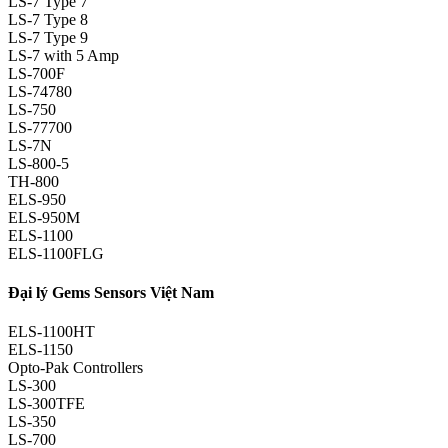
LS-7 Type 7
LS-7 Type 8
LS-7 Type 9
LS-7 with 5 Amp
LS-700F
LS-74780
LS-750
LS-77700
LS-7N
LS-800-5
TH-800
ELS-950
ELS-950M
ELS-1100
ELS-1100FLG
Đại lý Gems Sensors Việt Nam
ELS-1100HT
ELS-1150
Opto-Pak Controllers
LS-300
LS-300TFE
LS-350
LS-700