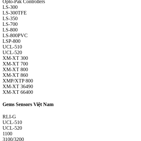
Opto-Pak Controllers
LS-300
LS-300TFE
LS-350
LS-700
LS-800
LS-800PVC
LSP-800
UCL-510
UCL-520
XM-XT 300
XM-XT 700
XM-XT 800
XM-XT 860
XMP/XTP 800
XM-XT 36490
XM-XT 66400
Gems Sensors Việt Nam
RLI-G
UCL-510
UCL-520
1100
3100/3200