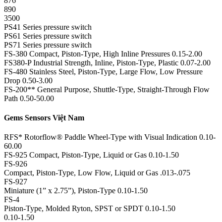
876
890
3500
PS41 Series pressure switch
PS61 Series pressure switch
PS71 Series pressure switch
FS-380 Compact, Piston-Type, High Inline Pressures 0.15-2.00
FS380-P Industrial Strength, Inline, Piston-Type, Plastic 0.07-2.00
FS-480 Stainless Steel, Piston-Type, Large Flow, Low Pressure
Drop 0.50-3.00
FS-200** General Purpose, Shuttle-Type, Straight-Through Flow
Path 0.50-50.00
Gems Sensors Việt Nam
RFS* Rotorflow® Paddle Wheel-Type with Visual Indication 0.10-
60.00
FS-925 Compact, Piston-Type, Liquid or Gas 0.10-1.50
FS-926
Compact, Piston-Type, Low Flow, Liquid or Gas .013-.075
FS-927
Miniature (1” x 2.75”), Piston-Type 0.10-1.50
FS-4
Piston-Type, Molded Ryton, SPST or SPDT 0.10-1.50
0.10-1.50