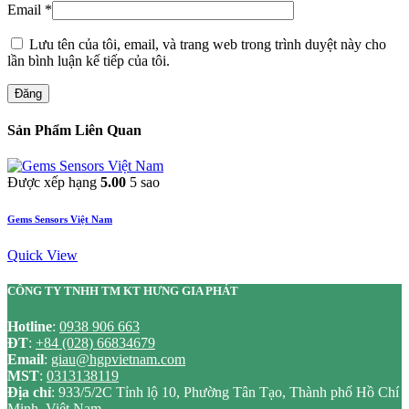
Email
*
Lưu tên của tôi, email, và trang web trong trình duyệt này cho
lần bình luận kế tiếp của tôi.
Đăng
Sản Phẩm Liên Quan
Được xếp hạng
5.00
5 sao
Gems Sensors Việt Nam
Quick View
CÔNG TY TNHH TM KT HƯNG GIA PHÁT
Hotline
:
0938 906 663
ĐT
:
+84 (028) 66834679
Email
:
giau@hgpvietnam.com
MST
:
0313138119
Địa chỉ
: 933/5/2C Tỉnh lộ 10, Phường Tân Tạo, Thành phố Hồ Chí
Minh, Việt Nam.