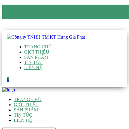
CÔNG TY TNHH TM KT HƯNG GIA PHÁT
Hotline
:
0938 906 663
Email
:
giau@hgpvietnam.com
TRANG CHỦ
GIỚI THIỆU
SẢN PHẨM
TIN TỨC
LIÊN HỆ
0
TRANG CHỦ
GIỚI THIỆU
SẢN PHẨM
TIN TỨC
LIÊN HỆ