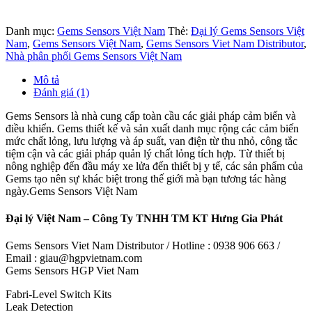
Danh mục:
Gems Sensors Việt Nam
Thẻ:
Đại lý Gems Sensors Việt
Nam
,
Gems Sensors Việt Nam
,
Gems Sensors Viet Nam Distributor
,
Nhà phân phối Gems Sensors Việt Nam
Mô tả
Đánh giá (1)
Gems Sensors là nhà cung cấp toàn cầu các giải pháp cảm biến và
điều khiển. Gems thiết kế và sản xuất danh mục rộng các cảm biến
mức chất lỏng, lưu lượng và áp suất, van điện từ thu nhỏ, công tắc
tiệm cận và các giải pháp quản lý chất lỏng tích hợp. Từ thiết bị
nông nghiệp đến đầu máy xe lửa đến thiết bị y tế, các sản phẩm của
Gems tạo nên sự khác biệt trong thế giới mà bạn tương tác hàng
ngày.Gems Sensors Việt Nam
Đại lý Việt Nam – Công Ty TNHH TM KT Hưng Gia Phát
Gems Sensors Viet Nam Distributor / Hotline : 0938 906 663 /
Email : giau@hgpvietnam.com
Gems Sensors HGP Viet Nam
Fabri-Level Switch Kits
Leak Detection