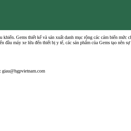
u khiển. Gems thiết kế và sản xuất danh mục rộng các cảm biến mức chất
 đến đầu máy xe lửa đến thiết bị y tế, các sản phẩm của Gems tạo nên s
l : giau@hgpvietnam.com