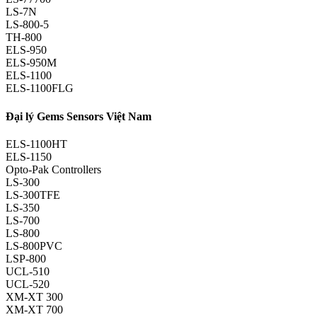
LS-7N
LS-800-5
TH-800
ELS-950
ELS-950M
ELS-1100
ELS-1100FLG
Đại lý Gems Sensors Việt Nam
ELS-1100HT
ELS-1150
Opto-Pak Controllers
LS-300
LS-300TFE
LS-350
LS-700
LS-800
LS-800PVC
LSP-800
UCL-510
UCL-520
XM-XT 300
XM-XT 700