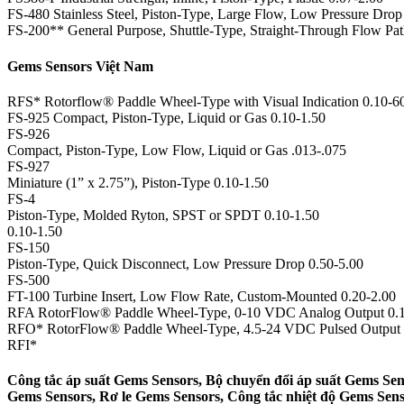
FS-480 Stainless Steel, Piston-Type, Large Flow, Low Pressure Drop
FS-200** General Purpose, Shuttle-Type, Straight-Through Flow Pat
Gems Sensors Việt Nam
RFS* Rotorflow® Paddle Wheel-Type with Visual Indication 0.10-6
FS-925 Compact, Piston-Type, Liquid or Gas 0.10-1.50
FS-926
Compact, Piston-Type, Low Flow, Liquid or Gas .013-.075
FS-927
Miniature (1” x 2.75”), Piston-Type 0.10-1.50
FS-4
Piston-Type, Molded Ryton, SPST or SPDT 0.10-1.50
0.10-1.50
FS-150
Piston-Type, Quick Disconnect, Low Pressure Drop 0.50-5.00
FS-500
FT-100 Turbine Insert, Low Flow Rate, Custom-Mounted 0.20-2.00
RFA RotorFlow® Paddle Wheel-Type, 0-10 VDC Analog Output 0.1
RFO* RotorFlow® Paddle Wheel-Type, 4.5-24 VDC Pulsed Output 
RFI*
Công tắc áp suất Gems Sensors, Bộ chuyển đổi áp suất Gems Sen
Gems Sensors, Rơ le Gems Sensors, Công tắc nhiệt độ Gems Sen