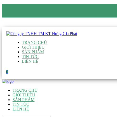
CÔNG TY TNHH TM KT HƯNG GIA PHÁT
Hotline
:
0938 906 663
Email
:
giau@hgpvietnam.com
TRANG CHỦ
GIỚI THIỆU
SẢN PHẨM
TIN TỨC
LIÊN HỆ
0
TRANG CHỦ
GIỚI THIỆU
SẢN PHẨM
TIN TỨC
LIÊN HỆ