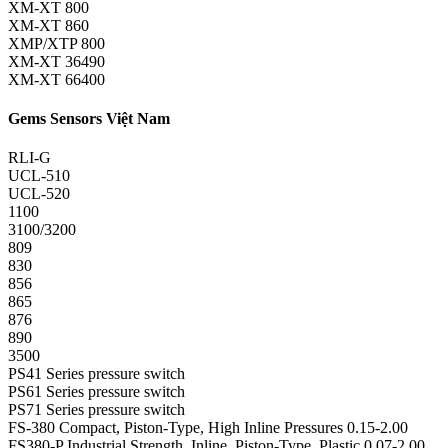
XM-XT 800
XM-XT 860
XMP/XTP 800
XM-XT 36490
XM-XT 66400
Gems Sensors Việt Nam
RLI-G
UCL-510
UCL-520
1100
3100/3200
809
830
856
865
876
890
3500
PS41 Series pressure switch
PS61 Series pressure switch
PS71 Series pressure switch
FS-380 Compact, Piston-Type, High Inline Pressures 0.15-2.00
FS380-P Industrial Strength, Inline, Piston-Type, Plastic 0.07-2.00