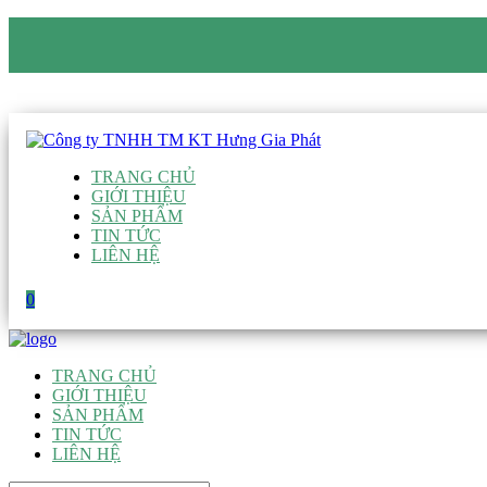
CÔNG TY TNHH TM KT HƯNG GIA PHÁT
Hotline
:
0938 906 663
Email
:
giau@hgpvietnam.com
TRANG CHỦ
GIỚI THIỆU
SẢN PHẨM
TIN TỨC
LIÊN HỆ
0
TRANG CHỦ
GIỚI THIỆU
SẢN PHẨM
TIN TỨC
LIÊN HỆ