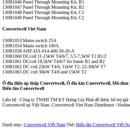
130B1046 Panel Through Mounting Kit, B1
130B1047 Panel Through Mounting Kit, B2
130B1048 Panel Through Mounting Kit, C1
130B1049 Panel Through Mounting Kit, C2
Convertwell Viet Nam
130B1053 Mains switch 25A
130B1054 Mains switch 100A
130B1058 AHF-DA-014-400-50-20-A
130B1060 DCcoil 11-15kW T4/6/7, 5,5-7,5kW T2 B1/2
130B1061 DCcoil 18,5kW T4/6/7 for frame B1 and B2
130B1062 DC coil 22kW T4/6, 11kW T2, 22-30kW T7
130B1063 DC coil 30kW T4/6 and 15kW T2
Ổ đĩa điện áp thấp Convertwell, Ổ đĩa kín Convertwell, Mô-đu
Biến tần Convertwell
Liên hệ : Công ty TNHH TM KT Hưng Gia Phát để được hỗ trợ giá và
Convertwell tại Việt Nam. Convertwell Viet Nam Distributor / Hotlin
Danh mục:
Convertwell Việt Nam
Thẻ:
Biến tần Convertwell Việt 