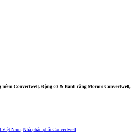
ộng mềm Convertwell, Động cơ & Bánh răng Morors Convertwell,
l Việt Nam
,
Nhà phân phối Convertwell