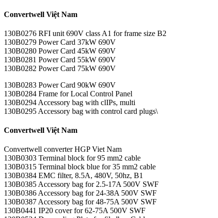
Convertwell Việt Nam
130B0276 RFI unit 690V class A1 for frame size B2
130B0279 Power Card 37kW 690V
130B0280 Power Card 45kW 690V
130B0281 Power Card 55kW 690V
130B0282 Power Card 75kW 690V
130B0283 Power Card 90kW 690V
130B0284 Frame for Local Control Panel
130B0294 Accessory bag with clIPs, multi
130B0295 Accessory bag with control card plugs\
Convertwell Việt Nam
Convertwell converter HGP Viet Nam
130B0303 Terminal block for 95 mm2 cable
130B0315 Terminal block blue for 35 mm2 cable
130B0384 EMC filter, 8.5A, 480V, 50hz, B1
130B0385 Accessory bag for 2.5-17A 500V SWF
130B0386 Accessory bag for 24-38A 500V SWF
130B0387 Accessory bag for 48-75A 500V SWF
130B0441 IP20 cover for 62-75A 500V SWF