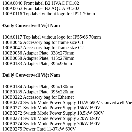
130A0040 Front label B2 HVAC FC102
130A0053 Front label B2 AQUA FC202
130A0116 Top label without logo for IP21 70mm
Đại lý Convertwell Việt Nam
130A0117 Top label without logo for IP55/66 70mm
130B0046 Accessory bag for frame size C1
130B0047 Accessory bag for frame size C2
130B0056 Adapter Plate, 338x279mm
130B0058 Adapter Plate, 415x279mm
130B0183 Adapter Plate, 395x90mm
Đại lý Convertwell Việt Nam
130B0184 Adapter Plate, 395x130mm
130B0185 Adapter Plate, 395x220mm
130B0222 Accessory bag for Ethernet
130B0270 Switch Mode Power Supply 11kW 690V Convertwell Viet N
130B0271 Switch Mode Power Supply 15kW 690V
130B0272 Switch Mode Power Supply 18,5kW 690V
130B0273 Switch Mode Power Supply 22kW 690V
130B0274 Switch Mode Power Supply 30kW 690V
130B0275 Power Card 11-37kW 690V