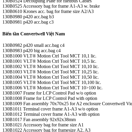
130B0524 Decoupling Plate for filedbus Cables
130B0525 Accessory bag for frame A1-A3 w. brake
130B0610 Krones acc. bag for frame size A2/A3
130B0980 p420 acc.bag b3
130B0981 p420 acc.bag c3
Biến tần Convertwell Việt Nam
130B0982 p420 small acc.bag c4
130B0983 p420 big acc.bag c4
130B1000 VLT® Motion Ctrl Tool MCT 10,1 lic.
130B1001 VLT® Motion Ctrl Tool MCT 10,5 lic.
130B1002 VLT® Motion Ctrl Tool MCT 10,10 lic.
130B1003 VLT® Motion Ctrl Tool MCT 10,25 lic.
130B1004 VLT® Motion Ctrl Tool MCT 10,50 lic.
130B1005 VLT® Motion Ctrl Tool MCT 10,100 lic.
130B1006 VLT® Motion Ctrl Tool MCT 10>100 lic.
130B1007 Frame for LCP Control Pad w/o option
130B1008 Frame for LCP Control Pad with option
130B1009 Fan assembly 70x70x25 for A2 enclosure Convertwell Viet
130B1011 Terminal cover frame A1-A3 w/o option
130B1012 Terminal cover frame A1-A3 with option
130B1017 Fan assembly 92x92x38mm
130B1021 Accessory bag for frame size A1
130B1022 Accessory bag for framesize A2, A3