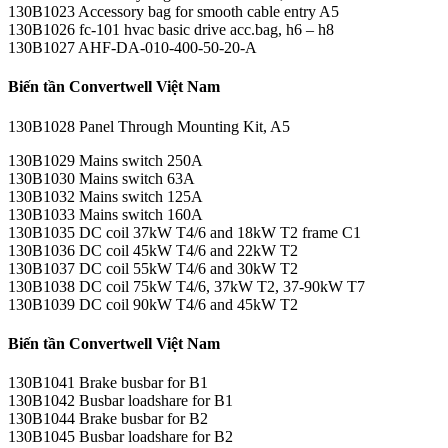
130B1023 Accessory bag for smooth cable entry A5
130B1026 fc-101 hvac basic drive acc.bag, h6 – h8
130B1027 AHF-DA-010-400-50-20-A
Biến tần Convertwell Việt Nam
130B1028 Panel Through Mounting Kit, A5
130B1029 Mains switch 250A
130B1030 Mains switch 63A
130B1032 Mains switch 125A
130B1033 Mains switch 160A
130B1035 DC coil 37kW T4/6 and 18kW T2 frame C1
130B1036 DC coil 45kW T4/6 and 22kW T2
130B1037 DC coil 55kW T4/6 and 30kW T2
130B1038 DC coil 75kW T4/6, 37kW T2, 37-90kW T7
130B1039 DC coil 90kW T4/6 and 45kW T2
Biến tần Convertwell Việt Nam
130B1041 Brake busbar for B1
130B1042 Busbar loadshare for B1
130B1044 Brake busbar for B2
130B1045 Busbar loadshare for B2