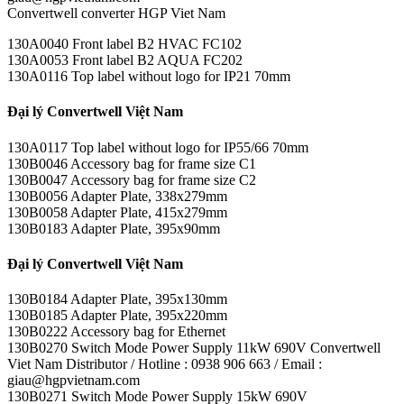
Convertwell converter HGP Viet Nam
130A0040 Front label B2 HVAC FC102
130A0053 Front label B2 AQUA FC202
130A0116 Top label without logo for IP21 70mm
Đại lý Convertwell Việt Nam
130A0117 Top label without logo for IP55/66 70mm
130B0046 Accessory bag for frame size C1
130B0047 Accessory bag for frame size C2
130B0056 Adapter Plate, 338x279mm
130B0058 Adapter Plate, 415x279mm
130B0183 Adapter Plate, 395x90mm
Đại lý Convertwell Việt Nam
130B0184 Adapter Plate, 395x130mm
130B0185 Adapter Plate, 395x220mm
130B0222 Accessory bag for Ethernet
130B0270 Switch Mode Power Supply 11kW 690V Convertwell
Viet Nam Distributor / Hotline : 0938 906 663 / Email :
giau@hgpvietnam.com
130B0271 Switch Mode Power Supply 15kW 690V