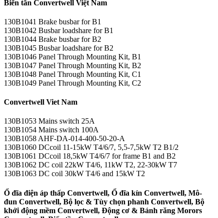
Biến tần Convertwell Việt Nam
130B1041 Brake busbar for B1
130B1042 Busbar loadshare for B1
130B1044 Brake busbar for B2
130B1045 Busbar loadshare for B2
130B1046 Panel Through Mounting Kit, B1
130B1047 Panel Through Mounting Kit, B2
130B1048 Panel Through Mounting Kit, C1
130B1049 Panel Through Mounting Kit, C2
Convertwell Viet Nam
130B1053 Mains switch 25A
130B1054 Mains switch 100A
130B1058 AHF-DA-014-400-50-20-A
130B1060 DCcoil 11-15kW T4/6/7, 5,5-7,5kW T2 B1/2
130B1061 DCcoil 18,5kW T4/6/7 for frame B1 and B2
130B1062 DC coil 22kW T4/6, 11kW T2, 22-30kW T7
130B1063 DC coil 30kW T4/6 and 15kW T2
Ổ đĩa điện áp thấp Convertwell, Ổ đĩa kín Convertwell, Mô-
đun Convertwell, Bộ lọc & Tùy chọn phanh Convertwell, Bộ
khởi động mềm Convertwell, Động cơ & Bánh răng Morors