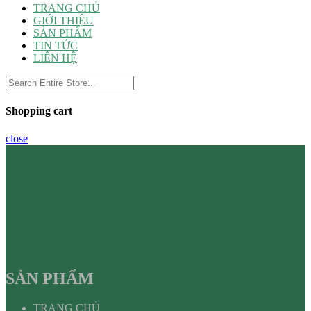
TRANG CHỦ
GIỚI THIỆU
SẢN PHẨM
TIN TỨC
LIÊN HỆ
Shopping cart
close
SẢN PHẨM
TRANG CHỦ