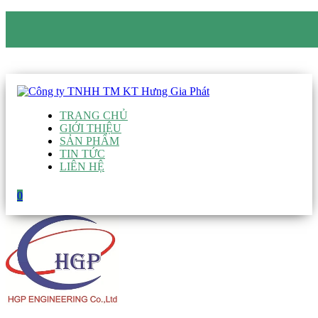
CÔNG TY TNHH TM KT HƯNG GIA PHÁT
Hotline
:
0938 906 663
Email
:
giau@hgpvietnam.com
TRANG CHỦ
GIỚI THIỆU
SẢN PHẨM
TIN TỨC
LIÊN HỆ
0