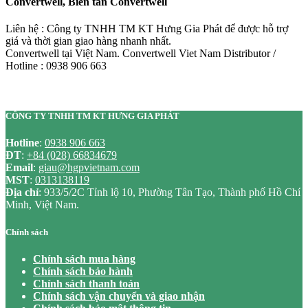
Convertwell, Biến tần Convertwell
Liên hệ : Công ty TNHH TM KT Hưng Gia Phát để được hỗ trợ
giá và thời gian giao hàng nhanh nhất.
Convertwell tại Việt Nam. Convertwell Viet Nam Distributor /
Hotline : 0938 906 663
CÔNG TY TNHH TM KT HƯNG GIA PHÁT
Hotline
:
0938 906 663
ĐT
:
+84 (028) 66834679
Email
:
giau@hgpvietnam.com
MST
:
0313138119
Địa chỉ
: 933/5/2C Tỉnh lộ 10, Phường Tân Tạo, Thành phố Hồ Chí
Minh, Việt Nam.
Chính sách
Chính sách mua hàng
Chính sách bảo hành
Chính sách thanh toán
Chính sách vận chuyển và giao nhận