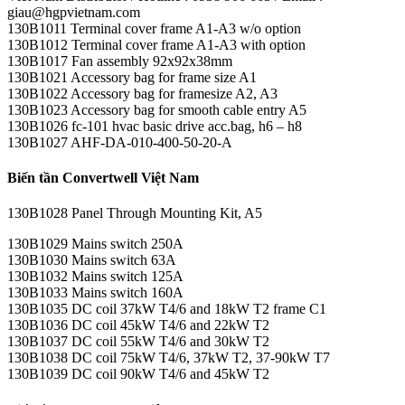
giau@hgpvietnam.com
130B1011 Terminal cover frame A1-A3 w/o option
130B1012 Terminal cover frame A1-A3 with option
130B1017 Fan assembly 92x92x38mm
130B1021 Accessory bag for frame size A1
130B1022 Accessory bag for framesize A2, A3
130B1023 Accessory bag for smooth cable entry A5
130B1026 fc-101 hvac basic drive acc.bag, h6 – h8
130B1027 AHF-DA-010-400-50-20-A
Biến tần Convertwell Việt Nam
130B1028 Panel Through Mounting Kit, A5
130B1029 Mains switch 250A
130B1030 Mains switch 63A
130B1032 Mains switch 125A
130B1033 Mains switch 160A
130B1035 DC coil 37kW T4/6 and 18kW T2 frame C1
130B1036 DC coil 45kW T4/6 and 22kW T2
130B1037 DC coil 55kW T4/6 and 30kW T2
130B1038 DC coil 75kW T4/6, 37kW T2, 37-90kW T7
130B1039 DC coil 90kW T4/6 and 45kW T2