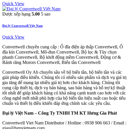
Quick View
Được xếp hạng
5.00
5 sao
Đại lý Convertwell Việt Nam
Quick View
Convertwell chuyên cung cấp : Ổ đĩa điện áp thấp Convertwell, Ổ
đĩa kín Convertwell, Mô-đun Convertwell, Bộ lọc & Tùy chọn
phanh Convertwell, Bộ khởi động mềm Convertwell, Động cơ &
Bánh răng Morors Convertwell, Biến tần Convertwell
Convertwell Oy Ab chuyên sâu về bộ biến tần, bộ biến tần và các
giải pháp điều khiển. Chúng tôi có nhiều sản phẩm và dịch vụ giá trị
gia tăng để mang lại nhiều giá trị hơn cho khách hàng. Chúng tôi
cung cấp thiết bị, dịch vụ bán hàng, sau bán hàng và hỗ trợ kỹ thuật
tốt nhất để giúp khách hàng có khả năng cạnh tranh cao hơn với các
công nghệ mới nhất phù hợp của bộ biến tần hiệu suất cao hoặc tiêu
chuẩn và thiết bị điều khiển đáp ứng chính xác các yêu cầu.
Đại lý Việt Nam – Công Ty TNHH TM KT Hưng Gia Phát
Convertwell Viet Nam Distributor / Hotline : 0938 906 663 / Email :
giau@hgpvietnam.com