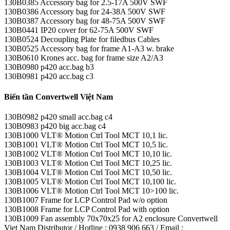
130B0385 Accessory bag for 2.5-17A 500V SWF
130B0386 Accessory bag for 24-38A 500V SWF
130B0387 Accessory bag for 48-75A 500V SWF
130B0441 IP20 cover for 62-75A 500V SWF
130B0524 Decoupling Plate for filedbus Cables
130B0525 Accessory bag for frame A1-A3 w. brake
130B0610 Krones acc. bag for frame size A2/A3
130B0980 p420 acc.bag b3
130B0981 p420 acc.bag c3
Biến tần Convertwell Việt Nam
130B0982 p420 small acc.bag c4
130B0983 p420 big acc.bag c4
130B1000 VLT® Motion Ctrl Tool MCT 10,1 lic.
130B1001 VLT® Motion Ctrl Tool MCT 10,5 lic.
130B1002 VLT® Motion Ctrl Tool MCT 10,10 lic.
130B1003 VLT® Motion Ctrl Tool MCT 10,25 lic.
130B1004 VLT® Motion Ctrl Tool MCT 10,50 lic.
130B1005 VLT® Motion Ctrl Tool MCT 10,100 lic.
130B1006 VLT® Motion Ctrl Tool MCT 10>100 lic.
130B1007 Frame for LCP Control Pad w/o option
130B1008 Frame for LCP Control Pad with option
130B1009 Fan assembly 70x70x25 for A2 enclosure Convertwell
Viet Nam Distributor / Hotline : 0938 906 663 / Email :