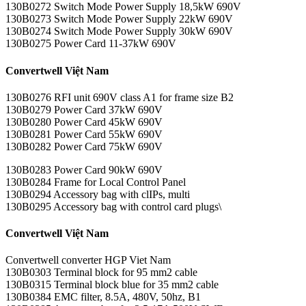
130B0272 Switch Mode Power Supply 18,5kW 690V
130B0273 Switch Mode Power Supply 22kW 690V
130B0274 Switch Mode Power Supply 30kW 690V
130B0275 Power Card 11-37kW 690V
Convertwell Việt Nam
130B0276 RFI unit 690V class A1 for frame size B2
130B0279 Power Card 37kW 690V
130B0280 Power Card 45kW 690V
130B0281 Power Card 55kW 690V
130B0282 Power Card 75kW 690V
130B0283 Power Card 90kW 690V
130B0284 Frame for Local Control Panel
130B0294 Accessory bag with clIPs, multi
130B0295 Accessory bag with control card plugs\
Convertwell Việt Nam
Convertwell converter HGP Viet Nam
130B0303 Terminal block for 95 mm2 cable
130B0315 Terminal block blue for 35 mm2 cable
130B0384 EMC filter, 8.5A, 480V, 50hz, B1