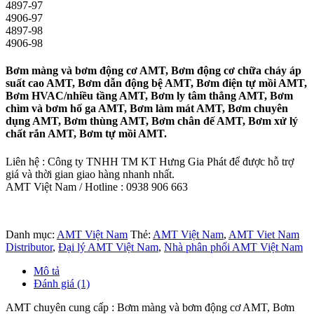
4897-97
4906-97
4897-98
4906-98
Bơm màng và bơm động cơ AMT, Bơm động cơ chữa cháy áp
suất cao AMT, Bơm dẫn động bệ AMT, Bơm điện tự mồi AMT,
Bơm HVAC/nhiều tầng AMT, Bơm ly tâm thẳng AMT, Bơm
chìm và bơm hố ga AMT, Bơm làm mát AMT, Bơm chuyên
dụng AMT, Bơm thùng AMT, Bơm chân đế AMT, Bơm xử lý
chất rắn AMT, Bơm tự mồi AMT.
Liên hệ : Công ty TNHH TM KT Hưng Gia Phát để được hỗ trợ
giá và thời gian giao hàng nhanh nhất.
AMT Việt Nam / Hotline : 0938 906 663
Danh mục:
AMT Việt Nam
Thẻ:
AMT Việt Nam
,
AMT Viet Nam
Distributor
,
Đại lý AMT Việt Nam
,
Nhà phân phối AMT Việt Nam
Mô tả
Đánh giá (1)
AMT chuyên cung cấp : Bơm màng và bơm động cơ AMT, Bơm