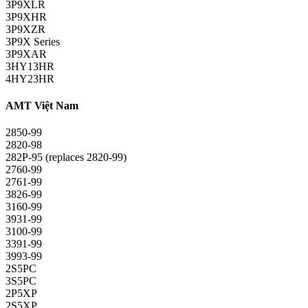
3P9XLR
3P9XHR
3P9XZR
3P9X Series
3P9XAR
3HY13HR
4HY23HR
AMT Việt Nam
2850-99
2820-98
282P-95 (replaces 2820-99)
2760-99
2761-99
3826-99
3160-99
3931-99
3100-99
3391-99
3993-99
2S5PC
3S5PC
2P5XP
2S5XP