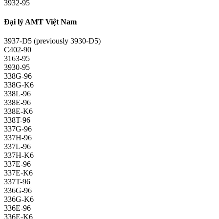
3932-95
Đại lý AMT Việt Nam
3937-D5 (previously 3930-D5)
C402-90
3163-95
3930-95
338G-96
338G-K6
338L-96
338E-96
338E-K6
338T-96
337G-96
337H-96
337L-96
337H-K6
337E-96
337E-K6
337T-96
336G-96
336G-K6
336E-96
336E-K6