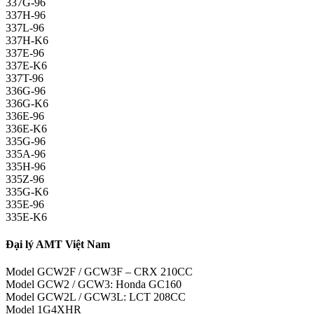
337G-96
337H-96
337L-96
337H-K6
337E-96
337E-K6
337T-96
336G-96
336G-K6
336E-96
336E-K6
335G-96
335A-96
335H-96
335Z-96
335G-K6
335E-96
335E-K6
Đại lý AMT Việt Nam
Model GCW2F / GCW3F – CRX 210CC
Model GCW2 / GCW3: Honda GC160
Model GCW2L / GCW3L: LCT 208CC
Model 1G4XHR