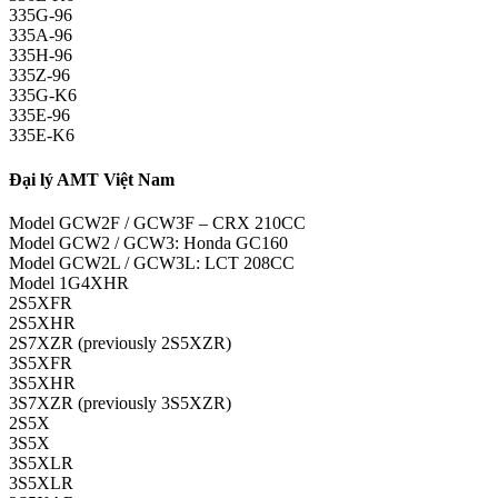
335G-96
335A-96
335H-96
335Z-96
335G-K6
335E-96
335E-K6
Đại lý AMT Việt Nam
Model GCW2F / GCW3F – CRX 210CC
Model GCW2 / GCW3: Honda GC160
Model GCW2L / GCW3L: LCT 208CC
Model 1G4XHR
2S5XFR
2S5XHR
2S7XZR (previously 2S5XZR)
3S5XFR
3S5XHR
3S7XZR (previously 3S5XZR)
2S5X
3S5X
3S5XLR
3S5XLR