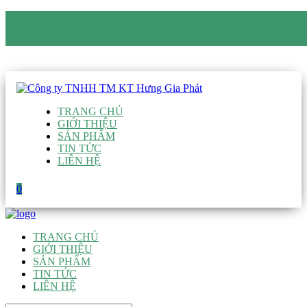
CÔNG TY TNHH TM KT HƯNG GIA PHÁT
Hotline
:
0938 906 663
Email
:
giau@hgpvietnam.com
TRANG CHỦ
GIỚI THIỆU
SẢN PHẨM
TIN TỨC
LIÊN HỆ
0
TRANG CHỦ
GIỚI THIỆU
SẢN PHẨM
TIN TỨC
LIÊN HỆ