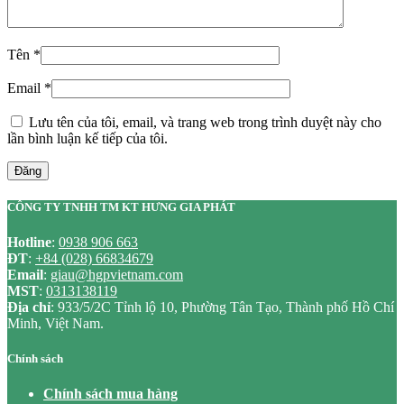
Tên
*
Email
*
Lưu tên của tôi, email, và trang web trong trình duyệt này cho
lần bình luận kế tiếp của tôi.
Đăng
CÔNG TY TNHH TM KT HƯNG GIA PHÁT
Hotline
:
0938 906 663
ĐT
:
+84 (028) 66834679
Email
:
giau@hgpvietnam.com
MST
:
0313138119
Địa chỉ
: 933/5/2C Tỉnh lộ 10, Phường Tân Tạo, Thành phố Hồ Chí
Minh, Việt Nam.
Chính sách
Chính sách mua hàng