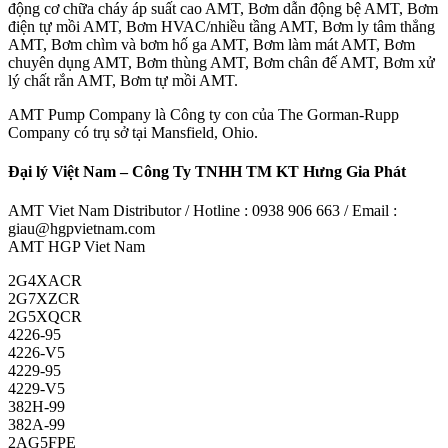
động cơ chữa cháy áp suất cao AMT, Bơm dẫn động bệ AMT, Bơm
điện tự mồi AMT, Bơm HVAC/nhiều tầng AMT, Bơm ly tâm thẳng
AMT, Bơm chìm và bơm hố ga AMT, Bơm làm mát AMT, Bơm
chuyên dụng AMT, Bơm thùng AMT, Bơm chân đế AMT, Bơm xử
lý chất rắn AMT, Bơm tự mồi AMT.
AMT Pump Company là Công ty con của The Gorman-Rupp
Company có trụ sở tại Mansfield, Ohio.
Đại lý Việt Nam – Công Ty TNHH TM KT Hưng Gia Phát
AMT Viet Nam Distributor / Hotline : 0938 906 663 / Email :
giau@hgpvietnam.com
AMT HGP Viet Nam
2G4XACR
2G7XZCR
2G5XQCR
4226-95
4226-V5
4229-95
4229-V5
382H-99
382A-99
2AG5FPE