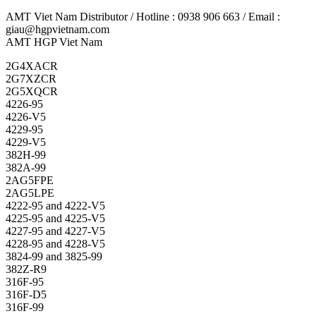
AMT Viet Nam Distributor / Hotline : 0938 906 663 / Email :
giau@hgpvietnam.com
AMT HGP Viet Nam
2G4XACR
2G7XZCR
2G5XQCR
4226-95
4226-V5
4229-95
4229-V5
382H-99
382A-99
2AG5FPE
2AG5LPE
4222-95 and 4222-V5
4225-95 and 4225-V5
4227-95 and 4227-V5
4228-95 and 4228-V5
3824-99 and 3825-99
382Z-R9
316F-95
316F-D5
316F-99