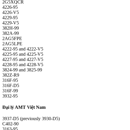
2G5XQCR
4226-95
4226-V5
4229-95
4229-V5
382H-99
382A-99
2AG5FPE
2AG5LPE
4222-95 and 4222-V5
4225-95 and 4225-V5
4227-95 and 4227-V5
4228-95 and 4228-V5
3824-99 and 3825-99
382Z-R9
316F-95
316F-D5
316F-99
3932-95
Đại lý AMT Việt Nam
3937-D5 (previously 3930-D5)
C402-90
3163-95