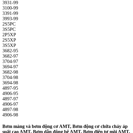
3931-99
3100-99
3391-99
3993-99
2S5PC
3S5PC
2P5XP
2S5XP
3S5XP
3682-95
3682-97
3704-97
3694-97
3682-98
3704-98
3694-98
4897-95
4906-95
4897-97
4906-97
4897-98
4906-98
Bơm màng và bơm động cơ AMT, Bơm động cơ chữa cháy áp
suất cao AMT, Bơm dẫn động bệ AMT, Bơm điện tự mồi AMT,