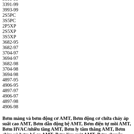
3391-99
3993-99
2S5PC
3S5PC
2P5XP
2S5XP
3S5XP
3682-95
3682-97
3704-97
3694-97
3682-98
3704-98
3694-98
4897-95
4906-95
4897-97
4906-97
4897-98
4906-98
Bơm màng và bơm động cơ AMT, Bơm động cơ chữa cháy áp
suất cao AMT, Bơm dẫn động bệ AMT, Bơm điện tự mồi AMT,
Bơm HVAC/nhiều tầng AMT, Bơm ly tâm thẳng AMT, Bơm