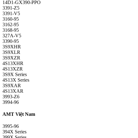
14D1-GX390-PPO
3391-Z5
3391-V5
3160-95
3162-95
3168-95
327A-V5
3390-95
3S9XHR
3S9XLR
3S9XZR
4S13XHR
4S13XZR
3S9X Series
4S13X Series
3S9XAR
4S13XAR
3993-Z6
3994-96
AMT Việt Nam
3995-96
394X Series
399X Series