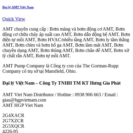
Đại lý AMT Việt Nam
Quick View
AMT chuyên cung cấp : Bơm màng và bơm động cơ AMT, Bơm
động cơ chữa cháy áp suất cao AMT, Bơm dẫn động bệ AMT, Bơm
điện tự mồi AMT, Bơm HVAC/nhiều tầng AMT, Bơm ly tâm thẳng
AMT, Bơm chìm và bơm hố ga AMT, Bơm làm mát AMT, Bơm
chuyên dụng AMT, Bơm thùng AMT, Bơm chân đế AMT, Bơm xử
lý chất rắn AMT, Bơm tự mồi AMT.
AMT Pump Company là Công ty con của The Gorman-Rupp
Company có trụ sở tại Mansfield, Ohio.
Đại lý Việt Nam – Công Ty TNHH TM KT Hưng Gia Phát
AMT Viet Nam Distributor / Hotline : 0938 906 663 / Email :
giau@hgpvietnam.com
AMT HGP Viet Nam
2G4XACR
2G7XZCR
2G5XQCR
4226-95