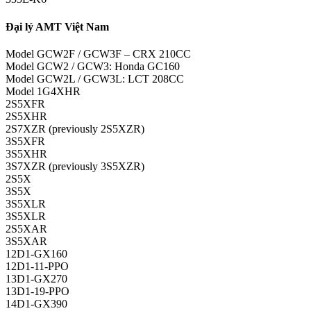
Đại lý AMT Việt Nam
Model GCW2F / GCW3F – CRX 210CC
Model GCW2 / GCW3: Honda GC160
Model GCW2L / GCW3L: LCT 208CC
Model 1G4XHR
2S5XFR
2S5XHR
2S7XZR (previously 2S5XZR)
3S5XFR
3S5XHR
3S7XZR (previously 3S5XZR)
2S5X
3S5X
3S5XLR
3S5XLR
2S5XAR
3S5XAR
12D1-GX160
12D1-11-PPO
13D1-GX270
13D1-19-PPO
14D1-GX390