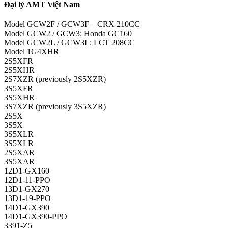
Đại lý AMT Việt Nam
Model GCW2F / GCW3F – CRX 210CC
Model GCW2 / GCW3: Honda GC160
Model GCW2L / GCW3L: LCT 208CC
Model 1G4XHR
2S5XFR
2S5XHR
2S7XZR (previously 2S5XZR)
3S5XFR
3S5XHR
3S7XZR (previously 3S5XZR)
2S5X
3S5X
3S5XLR
3S5XLR
2S5XAR
3S5XAR
12D1-GX160
12D1-11-PPO
13D1-GX270
13D1-19-PPO
14D1-GX390
14D1-GX390-PPO
3391-Z5