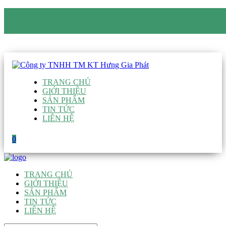
CÔNG TY TNHH TM KT HƯNG GIA PHÁT
Hotline
:
0938 906 663
Email
:
giau@hgpvietnam.com
TRANG CHỦ
GIỚI THIỆU
SẢN PHẨM
TIN TỨC
LIÊN HỆ
0
TRANG CHỦ
GIỚI THIỆU
SẢN PHẨM
TIN TỨC
LIÊN HỆ