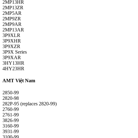
2MP13HR
2MP13ZR
2MP5AR
2MP9ZR
2MP9AR
2MP13AR
3P9XLR
3P9XHR
3P9XZR
3P9X Series
3P9XAR
3HY13HR
4HY23HR
AMT Việt Nam
2850-99
2820-98
282P-95 (replaces 2820-99)
2760-99
2761-99
3826-99
3160-99
3931-99
3100-99