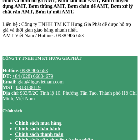
chìm và bơm hố ga AMT, Bơm làm mát AMT, Bơm chuyên
dụng AMT, Bơm thùng AMT, Bơm chân đế AMT, Bơm xử lý
chất rắn AMT, Bơm tự mồi AMT.
Liên hệ : Công ty TNHH TM KT Hưng Gia Phát để được hỗ trợ
giá và thời gian giao hàng nhanh nhất.
AMT Việt Nam / Hotline : 0938 906 663
CÔNG TY TNHH TM KT HƯNG GIA PHÁT
Hotline
:
0938 906 663
ĐT
:
+84 (028) 66834679
Email
:
giau@hgpvietnam.com
MST
:
0313138119
Địa chỉ
: 933/5/2C Tỉnh lộ 10, Phường Tân Tạo, Thành phố Hồ Chí
Minh, Việt Nam.
Chính sách
Chính sách mua hàng
Chính sách bảo hành
Chính sách thanh toán
Chính sách vận chuyển và giao nhận