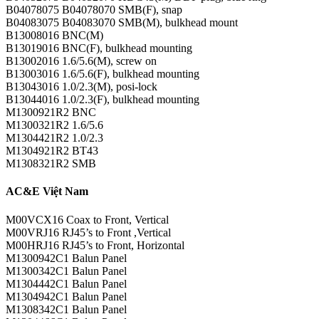
B04078075 B04078070 SMB(F), snap
B04083075 B04083070 SMB(M), bulkhead mount
B13008016 BNC(M)
B13019016 BNC(F), bulkhead mounting
B13002016 1.6/5.6(M), screw on
B13003016 1.6/5.6(F), bulkhead mounting
B13043016 1.0/2.3(M), posi-lock
B13044016 1.0/2.3(F), bulkhead mounting
M1300921R2 BNC
M1300321R2 1.6/5.6
M1304421R2 1.0/2.3
M1304921R2 BT43
M1308321R2 SMB
AC&E Việt Nam
M00VCX16 Coax to Front, Vertical
M00VRJ16 RJ45’s to Front ,Vertical
M00HRJ16 RJ45’s to Front, Horizontal
M1300942C1 Balun Panel
M1300342C1 Balun Panel
M1304442C1 Balun Panel
M1304942C1 Balun Panel
M1308342C1 Balun Panel