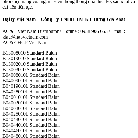
phối điện năng của ngành viễn thông thông qua thiết kế, sản xuất và
cải tiến liên tục.
Đại lý Việt Nam – Công Ty TNHH TM KT Hưng Gia Phát
AC&E Viet Nam Distributor / Hotline : 0938 906 663 / Email :
giau@hgpvietnam.com
AC&E HGP Viet Nam
B13008010 Standard Balun
B13019010 Standard Balun
B13002010 Standard Balun
B13003010 Standard Balun
B04008010L Standard Balun
B04009010L Standard Balun
B04019010L Standard Balun
B04028010L Standard Balun
B04001010L Standard Balun
B04002010L Standard Balun
B04003010L Standard Balun
B04025010L Standard Balun
B04043010L Standard Balun
B04044010L Standard Balun
B04046010L Standard Balun
B04048010L Standard Balun