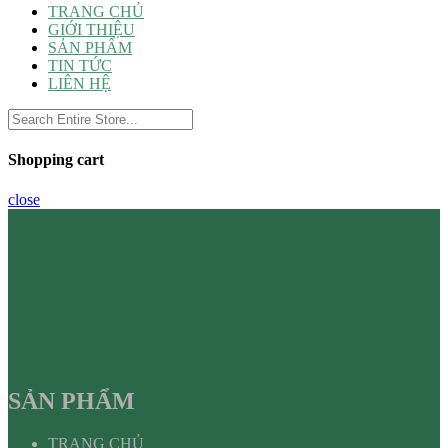
TRANG CHỦ
GIỚI THIỆU
SẢN PHẨM
TIN TỨC
LIÊN HỆ
Shopping cart
close
SẢN PHẨM
TRANG CHỦ