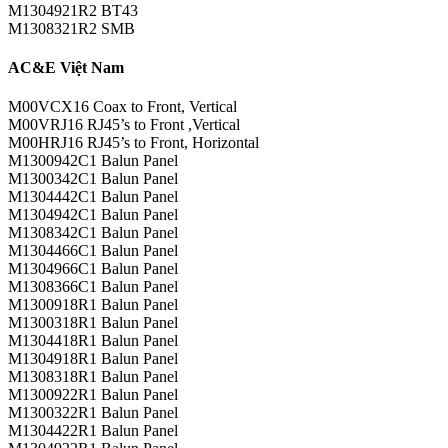
M1304921R2 BT43
M1308321R2 SMB
AC&E Việt Nam
M00VCX16 Coax to Front, Vertical
M00VRJ16 RJ45’s to Front ,Vertical
M00HRJ16 RJ45’s to Front, Horizontal
M1300942C1 Balun Panel
M1300342C1 Balun Panel
M1304442C1 Balun Panel
M1304942C1 Balun Panel
M1308342C1 Balun Panel
M1304466C1 Balun Panel
M1304966C1 Balun Panel
M1308366C1 Balun Panel
M1300918R1 Balun Panel
M1300318R1 Balun Panel
M1304418R1 Balun Panel
M1304918R1 Balun Panel
M1308318R1 Balun Panel
M1300922R1 Balun Panel
M1300322R1 Balun Panel
M1304422R1 Balun Panel