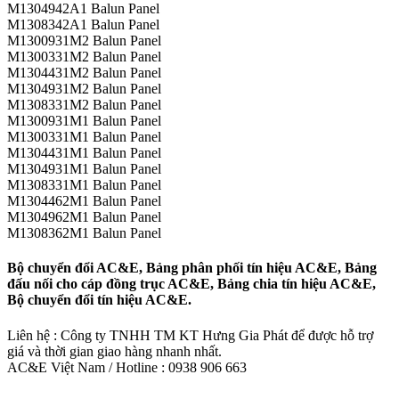
M1304942A1 Balun Panel
M1308342A1 Balun Panel
M1300931M2 Balun Panel
M1300331M2 Balun Panel
M1304431M2 Balun Panel
M1304931M2 Balun Panel
M1308331M2 Balun Panel
M1300931M1 Balun Panel
M1300331M1 Balun Panel
M1304431M1 Balun Panel
M1304931M1 Balun Panel
M1308331M1 Balun Panel
M1304462M1 Balun Panel
M1304962M1 Balun Panel
M1308362M1 Balun Panel
Bộ chuyển đổi AC&E, Bảng phân phối tín hiệu AC&E, Bảng
đấu nối cho cáp đồng trục AC&E, Bảng chia tín hiệu AC&E,
Bộ chuyển đổi tín hiệu AC&E.
Liên hệ : Công ty TNHH TM KT Hưng Gia Phát để được hỗ trợ
giá và thời gian giao hàng nhanh nhất.
AC&E Việt Nam / Hotline : 0938 906 663