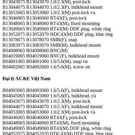
B13043075 B13043070 1.0/2.3(M), posi-lock
B13044075 B13044070 1.0/2.3(F), bulkhead mount
B13053065 B13053060 1.0/2.3(M) posi-lock r/a
B13046065 B13046060 BT43(F), posi-lock
B13048065 B13048060 BT43(M), fixed mounting
B13049065 B13049060 BT43(M) DDF plug, white ring
B13052075 B13052070 HDC43(M) DDF plug, blue ring
B13078075 B13078070 SMB(F), snap
B13083075 B13083070 SMB(M), bulkhead mount
B04008065 B04008060 BNC(M)
B04019065 B04019060 BNC(F), bulkhead mount
B04001065 B04001060 1.6/5.6(M), snap on
B04002065 B04002060 1.6/5.6(M), screw on
Đại lý AC&E Việt Nam
B04003065 B04003060 1.6/5.6(F), bulkhead mount
B04045065 B04045060 1.6/5.6(F), bulkhead, r/a
B04043075 B04043070 1.0/2.3(M), posi-lock
B04044075 B04044070 1.0/2.3(F), bulkhead mount
B04053065 B04053060 1.0/2.3(M) posi-lock r/a
B04046065 B04046060 BT43(F), posi-lock
B04048065 B04048060 BT43(M), fixed mounting
B04049065 B04049060 BT43(M) DDF plug, white ring
B04052075 B04052070 HDC43(M) DDF plug, blue ring