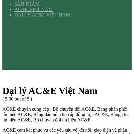
SẢN PHẨM
AC&E VIỆT NAM
ĐẠI LÝ AC&E VIỆT NAM
Đại lý AC&E Việt Nam
( 5.00 out of 5 )
AC&E chuyên cung cấp : Bộ chuyển đổi AC&E, Bảng phân phối
tín hiệu AC&E, Bảng đấu nối cho cáp đồng trục AC&E, Bảng chia
tín hiệu AC&E, Bộ chuyển đổi tín hiệu AC&E.
AC&E cam kết phục vụ các yêu cầu về kết nối, giao diện và phân