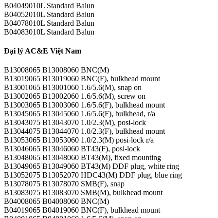
B04049010L Standard Balun
B04052010L Standard Balun
B04078010L Standard Balun
B04083010L Standard Balun
Đại lý AC&E Việt Nam
B13008065 B13008060 BNC(M)
B13019065 B13019060 BNC(F), bulkhead mount
B13001065 B13001060 1.6/5.6(M), snap on
B13002065 B13002060 1.6/5.6(M), screw on
B13003065 B13003060 1.6/5.6(F), bulkhead mount
B13045065 B13045060 1.6/5.6(F), bulkhead, r/a
B13043075 B13043070 1.0/2.3(M), posi-lock
B13044075 B13044070 1.0/2.3(F), bulkhead mount
B13053065 B13053060 1.0/2.3(M) posi-lock r/a
B13046065 B13046060 BT43(F), posi-lock
B13048065 B13048060 BT43(M), fixed mounting
B13049065 B13049060 BT43(M) DDF plug, white ring
B13052075 B13052070 HDC43(M) DDF plug, blue ring
B13078075 B13078070 SMB(F), snap
B13083075 B13083070 SMB(M), bulkhead mount
B04008065 B04008060 BNC(M)
B04019065 B04019060 BNC(F), bulkhead mount