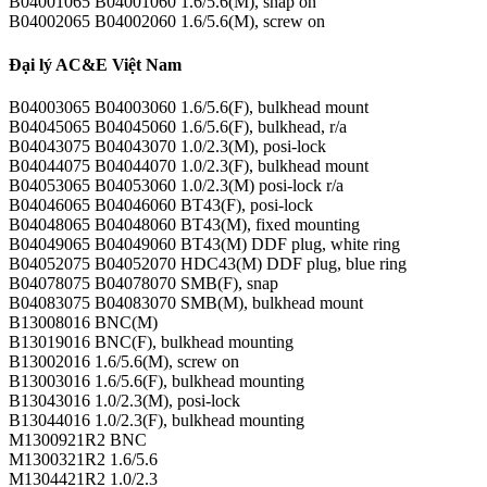
B04001065 B04001060 1.6/5.6(M), snap on
B04002065 B04002060 1.6/5.6(M), screw on
Đại lý AC&E Việt Nam
B04003065 B04003060 1.6/5.6(F), bulkhead mount
B04045065 B04045060 1.6/5.6(F), bulkhead, r/a
B04043075 B04043070 1.0/2.3(M), posi-lock
B04044075 B04044070 1.0/2.3(F), bulkhead mount
B04053065 B04053060 1.0/2.3(M) posi-lock r/a
B04046065 B04046060 BT43(F), posi-lock
B04048065 B04048060 BT43(M), fixed mounting
B04049065 B04049060 BT43(M) DDF plug, white ring
B04052075 B04052070 HDC43(M) DDF plug, blue ring
B04078075 B04078070 SMB(F), snap
B04083075 B04083070 SMB(M), bulkhead mount
B13008016 BNC(M)
B13019016 BNC(F), bulkhead mounting
B13002016 1.6/5.6(M), screw on
B13003016 1.6/5.6(F), bulkhead mounting
B13043016 1.0/2.3(M), posi-lock
B13044016 1.0/2.3(F), bulkhead mounting
M1300921R2 BNC
M1300321R2 1.6/5.6
M1304421R2 1.0/2.3