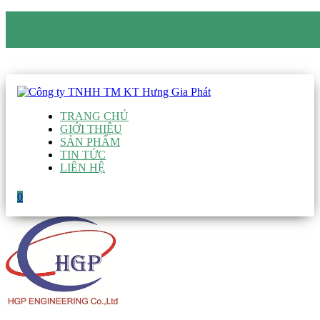
CÔNG TY TNHH TM KT HƯNG GIA PHÁT
Hotline
:
0938 906 663
Email
:
giau@hgpvietnam.com
TRANG CHỦ
GIỚI THIỆU
SẢN PHẨM
TIN TỨC
LIÊN HỆ
0