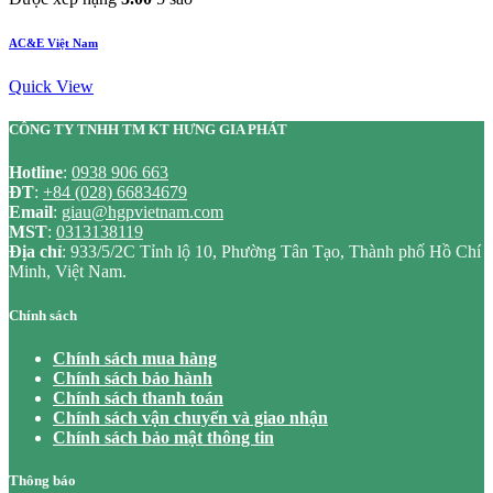
AC&E Việt Nam
Quick View
CÔNG TY TNHH TM KT HƯNG GIA PHÁT
Hotline
:
0938 906 663
ĐT
:
+84 (028) 66834679
Email
:
giau@hgpvietnam.com
MST
:
0313138119
Địa chỉ
: 933/5/2C Tỉnh lộ 10, Phường Tân Tạo, Thành phố Hồ Chí
Minh, Việt Nam.
Chính sách
Chính sách mua hàng
Chính sách bảo hành
Chính sách thanh toán
Chính sách vận chuyển và giao nhận
Chính sách bảo mật thông tin
Thông báo