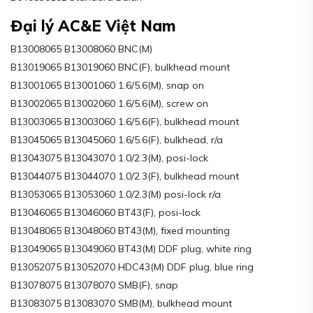
Đại lý AC&E Việt Nam
B13008065 B13008060 BNC(M)
B13019065 B13019060 BNC(F), bulkhead mount
B13001065 B13001060 1.6/5.6(M), snap on
B13002065 B13002060 1.6/5.6(M), screw on
B13003065 B13003060 1.6/5.6(F), bulkhead mount
B13045065 B13045060 1.6/5.6(F), bulkhead, r/a
B13043075 B13043070 1.0/2.3(M), posi-lock
B13044075 B13044070 1.0/2.3(F), bulkhead mount
B13053065 B13053060 1.0/2.3(M) posi-lock r/a
B13046065 B13046060 BT43(F), posi-lock
B13048065 B13048060 BT43(M), fixed mounting
B13049065 B13049060 BT43(M) DDF plug, white ring
B13052075 B13052070 HDC43(M) DDF plug, blue ring
B13078075 B13078070 SMB(F), snap
B13083075 B13083070 SMB(M), bulkhead mount