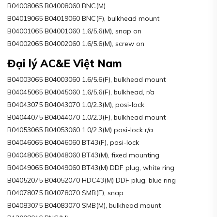
B04008065 B04008060 BNC(M)
B04019065 B04019060 BNC(F), bulkhead mount
B04001065 B04001060 1.6/5.6(M), snap on
B04002065 B04002060 1.6/5.6(M), screw on
Đại lý AC&E Việt Nam
B04003065 B04003060 1.6/5.6(F), bulkhead mount
B04045065 B04045060 1.6/5.6(F), bulkhead, r/a
B04043075 B04043070 1.0/2.3(M), posi-lock
B04044075 B04044070 1.0/2.3(F), bulkhead mount
B04053065 B04053060 1.0/2.3(M) posi-lock r/a
B04046065 B04046060 BT43(F), posi-lock
B04048065 B04048060 BT43(M), fixed mounting
B04049065 B04049060 BT43(M) DDF plug, white ring
B04052075 B04052070 HDC43(M) DDF plug, blue ring
B04078075 B04078070 SMB(F), snap
B04083075 B04083070 SMB(M), bulkhead mount