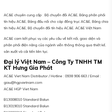
AC&E chuyên cung cấp : Bộ chuyển đổi AC&E, Bảng phân phối
tín hiệu AC&E, Bảng đấu nối cho cáp đồng trục AC&E, Bảng chia
tín hiệu AC&E, Bộ chuyển đổi tín hiệu AC&E. AC&E Việt Nam
AC&E cam kết phục vụ các yêu cầu về kết nối, giao diện và
phân phối điện năng của ngành viễn thông thông qua thiết kế,
sản xuất và cải tiến liên tục.
Đại lý Việt Nam – Công Ty TNHH TM
KT Hưng Gia Phát
AC&E Viet Nam Distributor / Hotline : 0938 906 663 / Email :
giau@hgpvietnam.com
AC&E HGP Viet Nam
B13008010 Standard Balun
B13019010 Standard Balun