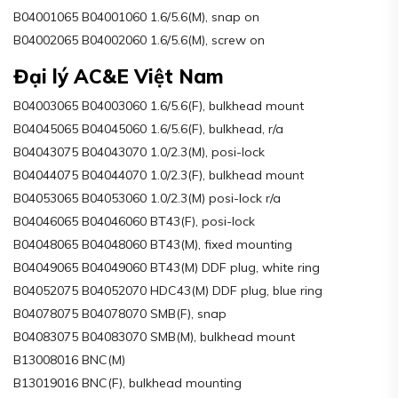
B04001065 B04001060 1.6/5.6(M), snap on
B04002065 B04002060 1.6/5.6(M), screw on
Đại lý AC&E Việt Nam
B04003065 B04003060 1.6/5.6(F), bulkhead mount
B04045065 B04045060 1.6/5.6(F), bulkhead, r/a
B04043075 B04043070 1.0/2.3(M), posi-lock
B04044075 B04044070 1.0/2.3(F), bulkhead mount
B04053065 B04053060 1.0/2.3(M) posi-lock r/a
B04046065 B04046060 BT43(F), posi-lock
B04048065 B04048060 BT43(M), fixed mounting
B04049065 B04049060 BT43(M) DDF plug, white ring
B04052075 B04052070 HDC43(M) DDF plug, blue ring
B04078075 B04078070 SMB(F), snap
B04083075 B04083070 SMB(M), bulkhead mount
B13008016 BNC(M)
B13019016 BNC(F), bulkhead mounting