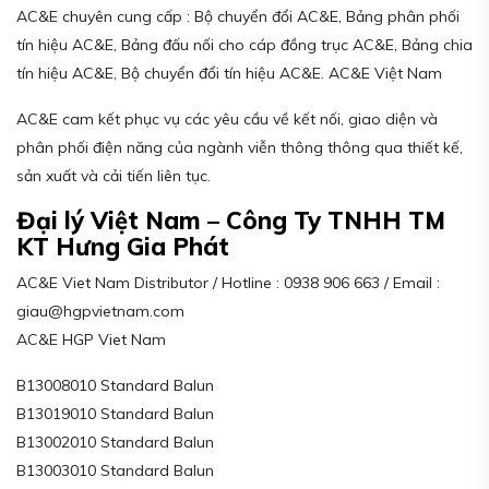
AC&E chuyên cung cấp : Bộ chuyển đổi AC&E, Bảng phân phối
tín hiệu AC&E, Bảng đấu nối cho cáp đồng trục AC&E, Bảng chia
tín hiệu AC&E, Bộ chuyển đổi tín hiệu AC&E. AC&E Việt Nam
AC&E cam kết phục vụ các yêu cầu về kết nối, giao diện và
phân phối điện năng của ngành viễn thông thông qua thiết kế,
sản xuất và cải tiến liên tục.
Đại lý Việt Nam – Công Ty TNHH TM
KT Hưng Gia Phát
AC&E Viet Nam Distributor / Hotline : 0938 906 663 / Email :
giau@hgpvietnam.com
AC&E HGP Viet Nam
B13008010 Standard Balun
B13019010 Standard Balun
B13002010 Standard Balun
B13003010 Standard Balun