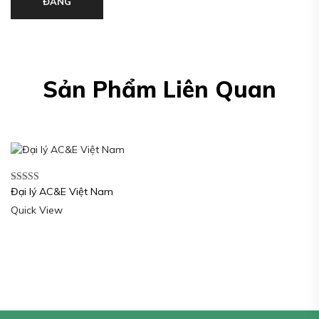
ĐĂNG
Sản Phẩm Liên Quan
Đại lý AC&E Việt Nam
Được xếp
hạng
5.00
5
Quick View
sao