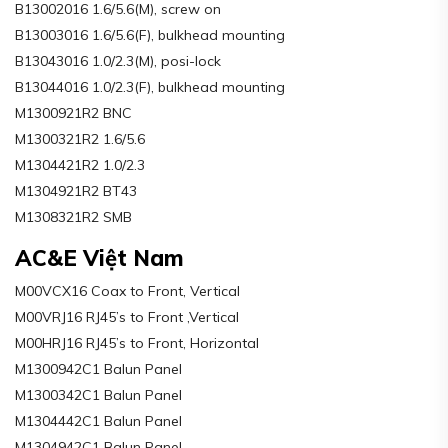
B13002016 1.6/5.6(M), screw on
B13003016 1.6/5.6(F), bulkhead mounting
B13043016 1.0/2.3(M), posi-lock
B13044016 1.0/2.3(F), bulkhead mounting
M1300921R2 BNC
M1300321R2 1.6/5.6
M1304421R2 1.0/2.3
M1304921R2 BT43
M1308321R2 SMB
AC&E Việt Nam
M00VCX16 Coax to Front, Vertical
M00VRJ16 RJ45’s to Front ,Vertical
M00HRJ16 RJ45’s to Front, Horizontal
M1300942C1 Balun Panel
M1300342C1 Balun Panel
M1304442C1 Balun Panel
M1304942C1 Balun Panel