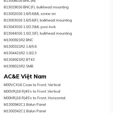
B13008016 BNC(M)
B13019016 BNC(F), bulkhead mounting
B13002016 1.6/5.6(M), screw on
B13003016 1.6/5.6(F), bulkhead mounting
B13043016 1.0/2.3(M), posi-lock
B13044016 1.0/2.3(F), bulkhead mounting
M1300921R2 BNC
M1300321R2 1.6/5.6
M1304421R2 1.0/2.3
M1304921R2 BT43
M1308321R2 SMB
AC&E Việt Nam
M00VCX16 Coax to Front, Vertical
M00VRJ16 RJ45’s to Front ,Vertical
M00HRJ16 RJ45’s to Front, Horizontal
M1300942C1 Balun Panel
M1300342C1 Balun Panel