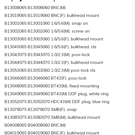
B13008065 B13008060 BNC(M)
B13019065 B13019060 BNC(F), bulkhead mount
B13001065 B13001060 1.6/5.6(M), snap on
B13002065 B13002060 1.6/5.6(M), screw on
B13003065 B13003060 1.6/5.6(F), bulkhead mount
B13045065 B13045060 1.6/5.6(F), bulkhead, r/a
B13043075 B13043070 1.0/2.3(M), posi-lock
B13044075 B13044070 1.0/2.3(F), bulkhead mount
B13053065 B13053060 1.0/2.3(M) posi-lock r/a
B13046065 B13046060 BT43(F), posi-lock
B13048065 B13048060 BT43(M), fixed mounting
B13049065 B13049060 BT43(M) DDF plug, white ring
B13052075 B13052070 HDC43(M) DDF plug, blue ring
B13078075 B13078070 SMB(F), snap
B13083075 B13083070 SMB(M), bulkhead mount
B04008065 B04008060 BNC(M)
B04019065 B04019060 BNC(F), bulkhead mount