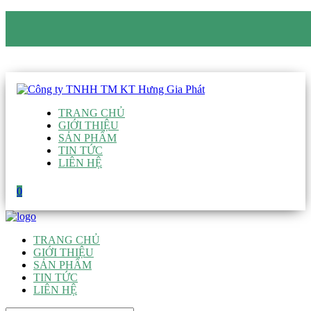
CÔNG TY TNHH TM KT HƯNG GIA PHÁT
Hotline
:
0938 906 663
Email
:
giau@hgpvietnam.com
TRANG CHỦ
GIỚI THIỆU
SẢN PHẨM
TIN TỨC
LIÊN HỆ
0
TRANG CHỦ
GIỚI THIỆU
SẢN PHẨM
TIN TỨC
LIÊN HỆ