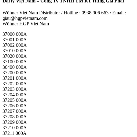
Đại lý Việt Nam – Công Ty TNHH TM KT Hưng Gia Phát
Wöhner Viet Nam Distributor / Hotline : 0938 906 663 / Email :
giau@hgpvietnam.com
Wöhner HGP Viet Nam
37000 000A
37001 000A
37002 000A
37010 000A
37020 000A
37100 000A
36400 000A
37200 000A
37201 000A
37202 000A
37203 000A
37204 000A
37205 000A
37206 000A
37207 000A
37208 000A
37209 000A
37210 000A
37211 000A