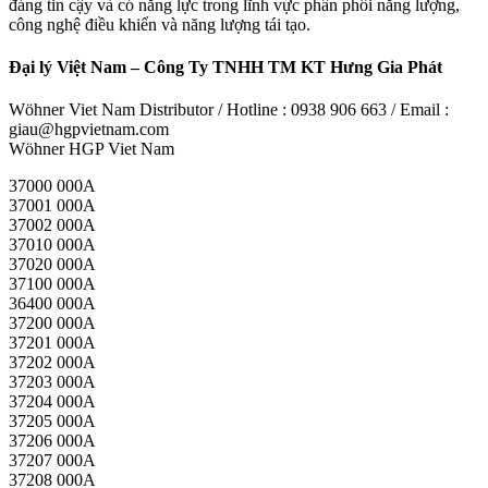
đáng tin cậy và có năng lực trong lĩnh vực phân phối năng lượng,
công nghệ điều khiển và năng lượng tái tạo.
Đại lý Việt Nam – Công Ty TNHH TM KT Hưng Gia Phát
Wöhner Viet Nam Distributor / Hotline : 0938 906 663 / Email :
giau@hgpvietnam.com
Wöhner HGP Viet Nam
37000 000A
37001 000A
37002 000A
37010 000A
37020 000A
37100 000A
36400 000A
37200 000A
37201 000A
37202 000A
37203 000A
37204 000A
37205 000A
37206 000A
37207 000A
37208 000A