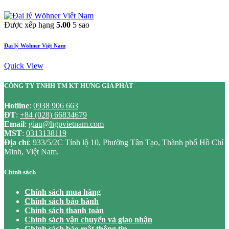
Được xếp hạng
5.00
5 sao
Đại lý Wöhner Việt Nam
Quick View
CÔNG TY TNHH TM KT HƯNG GIA PHÁT
Hotline
:
0938 906 663
ĐT
:
+84 (028) 66834679
Email
:
giau@hgpvietnam.com
MST
:
0313138119
Địa chỉ
: 933/5/2C Tỉnh lộ 10, Phường Tân Tạo, Thành phố Hồ Chí
Minh, Việt Nam.
Chính sách
Chính sách mua hàng
Chính sách bảo hành
Chính sách thanh toán
Chính sách vận chuyển và giao nhận
Chính sách bảo mật thông tin