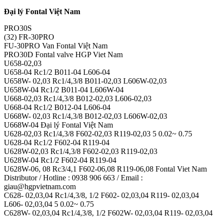
Đại lý Fontal Việt Nam
PRO30S
(32) FR-30PRO
FU-30PRO Van Fontal Việt Nam
PRO30D Fontal valve HGP Viet Nam
U658-02,03
U658-04 Rc1/2 B011-04 L606-04
U658W- 02,03 Rc1/4,3/8 B011-02,03 L606W-02,03
U658W-04 Rc1/2 B011-04 L606W-04
U668-02,03 Rc1/4,3/8 B012-02,03 L606-02,03
U668-04 Rc1/2 B012-04 L606-04
U668W- 02,03 Rc1/4,3/8 B012-02,03 L606W-02,03
U668W-04 Đại lý Fontal Việt Nam
U628-02,03 Rc1/4,3/8 F602-02,03 R119-02,03 5 0.02~ 0.75
U628-04 Rc1/2 F602-04 R119-04
U628W-02,03 Rc1/4,3/8 F602-02,03 R119-02,03
U628W-04 Rc1/2 F602-04 R119-04
U628W-06, 08 Rc3/4,1 F602-06,08 R119-06,08 Fontal Viet Nam
Distributor / Hotline : 0938 906 663 / Email :
giau@hgpvietnam.com
C628- 02,03,04 Rc1/4,3/8, 1/2 F602- 02,03,04 R119- 02,03,04
L606- 02,03,04 5 0.02~ 0.75
C628W- 02,03,04 Rc1/4,3/8, 1/2 F602W- 02,03,04 R119- 02,03,04