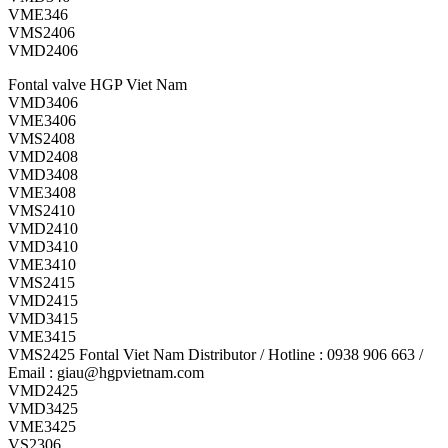
VME346
VMS2406
VMD2406
Fontal valve HGP Viet Nam
VMD3406
VME3406
VMS2408
VMD2408
VMD3408
VME3408
VMS2410
VMD2410
VMD3410
VME3410
VMS2415
VMD2415
VMD3415
VME3415
VMS2425 Fontal Viet Nam Distributor / Hotline : 0938 906 663 /
Email : giau@hgpvietnam.com
VMD2425
VMD3425
VME3425
VS2306