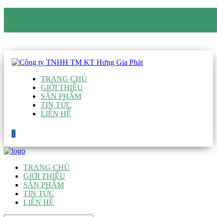
CÔNG TY TNHH TM KT HƯNG GIA PHÁT
Hotline
:
0938 906 663
Email
:
giau@hgpvietnam.com
TRANG CHỦ
GIỚI THIỆU
SẢN PHẨM
TIN TỨC
LIÊN HỆ
0
TRANG CHỦ
GIỚI THIỆU
SẢN PHẨM
TIN TỨC
LIÊN HỆ