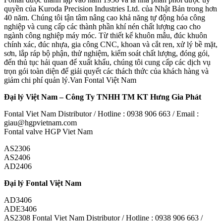
quyền của Kuroda Precision Industries Ltd. của Nhật Bản trong hơn
40 năm. Chúng tôi tận tâm nâng cao khả năng tự động hóa công
nghiệp và cung cấp các thành phần khí nén chất lượng cao cho
ngành công nghiệp máy móc. Từ thiết kế khuôn mẫu, đúc khuôn
chính xác, đúc nhựa, gia công CNC, khoan và cắt ren, xử lý bề mặt,
sơn, lắp ráp bộ phận, thử nghiệm, kiểm soát chất lượng, đóng gói,
đến thủ tục hải quan để xuất khẩu, chúng tôi cung cấp các dịch vụ
trọn gói toàn diện để giải quyết các thách thức của khách hàng và
giảm chi phí quản lý.Van Fontal Việt Nam
Đại lý Việt Nam – Công Ty TNHH TM KT Hưng Gia Phát
Fontal Viet Nam Distributor / Hotline : 0938 906 663 / Email :
giau@hgpvietnam.com
Fontal valve HGP Viet Nam
AS2306
AS2406
AD2406
Đại lý Fontal Việt Nam
AD3406
ADE3406
AS2308 Fontal Viet Nam Distributor / Hotline : 0938 906 663 /