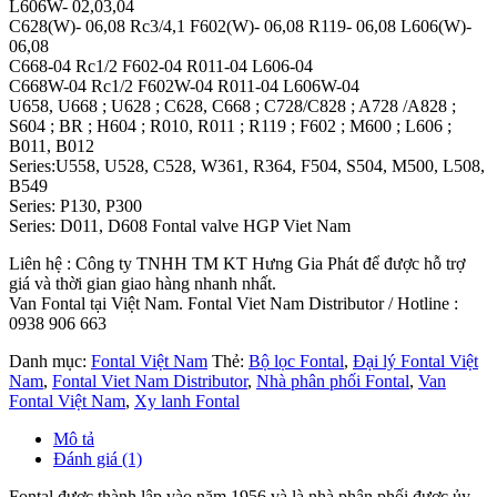
L606W- 02,03,04
C628(W)- 06,08 Rc3/4,1 F602(W)- 06,08 R119- 06,08 L606(W)-
06,08
C668-04 Rc1/2 F602-04 R011-04 L606-04
C668W-04 Rc1/2 F602W-04 R011-04 L606W-04
U658, U668 ; U628 ; C628, C668 ; C728/C828 ; A728 /A828 ;
S604 ; BR ; H604 ; R010, R011 ; R119 ; F602 ; M600 ; L606 ;
B011, B012
Series:U558, U528, C528, W361, R364, F504, S504, M500, L508,
B549
Series: P130, P300
Series: D011, D608 Fontal valve HGP Viet Nam
Liên hệ : Công ty TNHH TM KT Hưng Gia Phát để được hỗ trợ
giá và thời gian giao hàng nhanh nhất.
Van Fontal tại Việt Nam. Fontal Viet Nam Distributor / Hotline :
0938 906 663
Danh mục:
Fontal Việt Nam
Thẻ:
Bộ lọc Fontal
,
Đại lý Fontal Việt
Nam
,
Fontal Viet Nam Distributor
,
Nhà phân phối Fontal
,
Van
Fontal Việt Nam
,
Xy lanh Fontal
Mô tả
Đánh giá (1)
Fontal được thành lập vào năm 1956 và là nhà phân phối được ủy