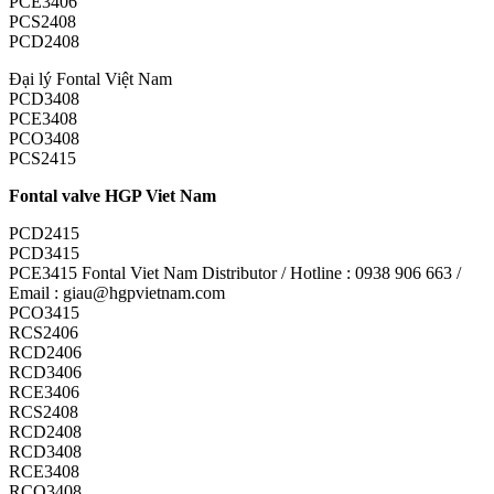
PCE3406
PCS2408
PCD2408
Đại lý Fontal Việt Nam
PCD3408
PCE3408
PCO3408
PCS2415
Fontal valve HGP Viet Nam
PCD2415
PCD3415
PCE3415 Fontal Viet Nam Distributor / Hotline : 0938 906 663 /
Email : giau@hgpvietnam.com
PCO3415
RCS2406
RCD2406
RCD3406
RCE3406
RCS2408
RCD2408
RCD3408
RCE3408
RCO3408