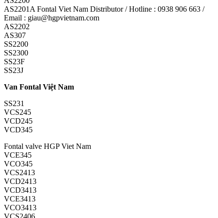
AS2200
AS2201A Fontal Viet Nam Distributor / Hotline : 0938 906 663 /
Email : giau@hgpvietnam.com
AS2202
AS307
SS2200
SS2300
SS23F
SS23J
Van Fontal Việt Nam
SS231
VCS245
VCD245
VCD345
Fontal valve HGP Viet Nam
VCE345
VCO345
VCS2413
VCD2413
VCD3413
VCE3413
VCO3413
VCS2406