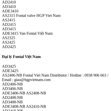
AD2410
AD3410
ADE3410
AS2315 Fontal valve HGP Viet Nam
AS2415
AD2415
AD3415
ADE3415 Van Fontal Việt Nam
AS2325
AS2425
AD2425
Đại lý Fontal Việt Nam
AD3425
ADE3425
AS2406-NB Fontal Viet Nam Distributor / Hotline : 0938 906 663 /
Email : giau@hgpvietnam.com
AD2406-NB
AD3406-NB
ADE3406-NB AS2408-NB
AD2408-NB
AD3408-NB
ADE3408-NB AS2410-NB
AD2410-NB