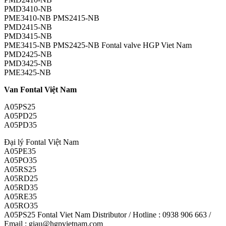
PMD3410-NB
PME3410-NB PMS2415-NB
PMD2415-NB
PMD3415-NB
PME3415-NB PMS2425-NB Fontal valve HGP Viet Nam
PMD2425-NB
PMD3425-NB
PME3425-NB
Van Fontal Việt Nam
A05PS25
A05PD25
A05PD35
Đại lý Fontal Việt Nam
A05PE35
A05PO35
A05RS25
A05RD25
A05RD35
A05RE35
A05RO35
A05PS25 Fontal Viet Nam Distributor / Hotline : 0938 906 663 /
Email : giau@hgpvietnam.com