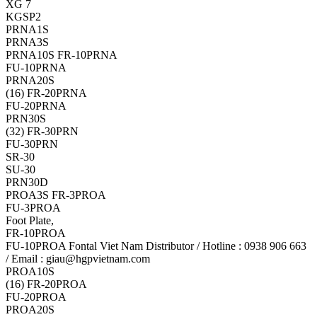
XG 7
KGSP2
PRNA1S
PRNA3S
PRNA10S FR-10PRNA
FU-10PRNA
PRNA20S
(16) FR-20PRNA
FU-20PRNA
PRN30S
(32) FR-30PRN
FU-30PRN
SR-30
SU-30
PRN30D
PROA3S FR-3PROA
FU-3PROA
Foot Plate,
FR-10PROA
FU-10PROA Fontal Viet Nam Distributor / Hotline : 0938 906 663
/ Email : giau@hgpvietnam.com
PROA10S
(16) FR-20PROA
FU-20PROA
PROA20S