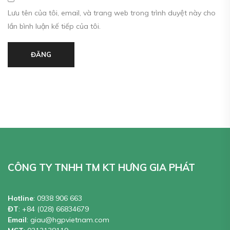
Lưu tên của tôi, email, và trang web trong trình duyệt này cho
lần bình luận kế tiếp của tôi.
ĐĂNG
CÔNG TY TNHH TM KT HƯNG GIA PHÁT
Hotline
:
0938 906 663
ĐT
:
+84 (028) 66834679
Email
:
giau@hgpvietnam.com