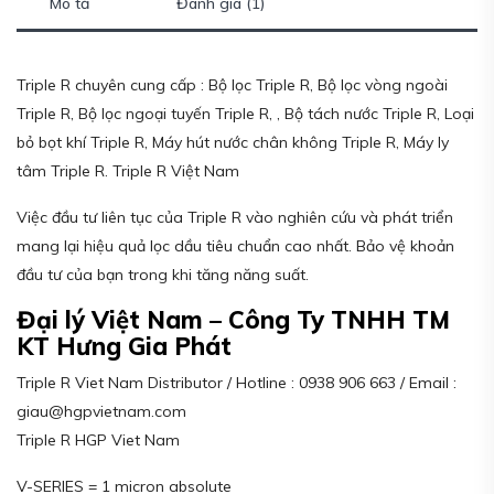
Mô tả
Đánh giá (1)
Triple R chuyên cung cấp : Bộ lọc Triple R, Bộ lọc vòng ngoài
Triple R, Bộ lọc ngoại tuyến Triple R, , Bộ tách nước Triple R, Loại
bỏ bọt khí Triple R, Máy hút nước chân không Triple R, Máy ly
tâm Triple R. Triple R Việt Nam
Việc đầu tư liên tục của Triple R vào nghiên cứu và phát triển
mang lại hiệu quả lọc dầu tiêu chuẩn cao nhất. Bảo vệ khoản
đầu tư của bạn trong khi tăng năng suất.
Đại lý Việt Nam – Công Ty TNHH TM
KT Hưng Gia Phát
Triple R Viet Nam Distributor / Hotline : 0938 906 663 / Email :
giau@hgpvietnam.com
Triple R HGP Viet Nam
V-SERIES = 1 micron absolute