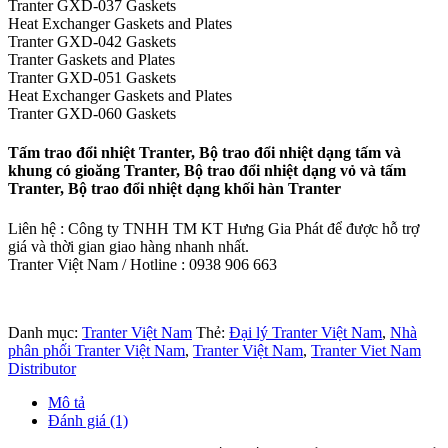
Tranter GXD-037 Gaskets
Heat Exchanger Gaskets and Plates
Tranter GXD-042 Gaskets
Tranter Gaskets and Plates
Tranter GXD-051 Gaskets
Heat Exchanger Gaskets and Plates
Tranter GXD-060 Gaskets
Tấm trao đổi nhiệt Tranter, Bộ trao đổi nhiệt dạng tấm và
khung có gioăng Tranter, Bộ trao đổi nhiệt dạng vỏ và tấm
Tranter, Bộ trao đổi nhiệt dạng khối hàn Tranter
Liên hệ : Công ty TNHH TM KT Hưng Gia Phát để được hỗ trợ
giá và thời gian giao hàng nhanh nhất.
Tranter Việt Nam / Hotline : 0938 906 663
Danh mục:
Tranter Việt Nam
Thẻ:
Đại lý Tranter Việt Nam
,
Nhà
phân phối Tranter Việt Nam
,
Tranter Việt Nam
,
Tranter Viet Nam
Distributor
Mô tả
Đánh giá (1)