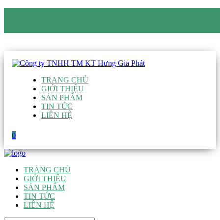
CÔNG TY TNHH TM KT HƯNG GIA PHÁT
Hotline
:
0938 906 663
Email
:
giau@hgpvietnam.com
TRANG CHỦ
GIỚI THIỆU
SẢN PHẨM
TIN TỨC
LIÊN HỆ
0
TRANG CHỦ
GIỚI THIỆU
SẢN PHẨM
TIN TỨC
LIÊN HỆ