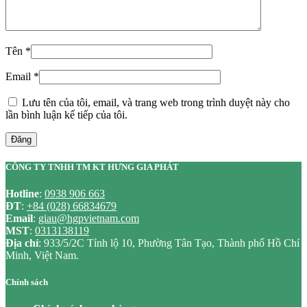
Tên
*
Email
*
Lưu tên của tôi, email, và trang web trong trình duyệt này cho
lần bình luận kế tiếp của tôi.
Đăng
CÔNG TY TNHH TM KT HƯNG GIA PHÁT
Hotline
:
0938 906 663
ĐT
:
+84 (028) 66834679
Email
:
giau@hgpvietnam.com
MST
:
0313138119
Địa chỉ
: 933/5/2C Tỉnh lộ 10, Phường Tân Tạo, Thành phố Hồ Chí
Minh, Việt Nam.
Chính sách