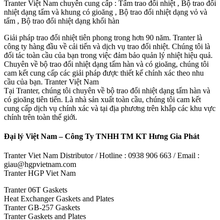
Tranter Việt Nam chuyên cung cấp : Tấm trao đổi nhiệt , Bộ trao đổi
nhiệt dạng tấm và khung có gioăng , Bộ trao đổi nhiệt dạng vỏ và
tấm , Bộ trao đổi nhiệt dạng khối hàn
Giải pháp trao đổi nhiệt tiên phong trong hơn 90 năm. Tranter là
công ty hàng đầu về cải tiến và dịch vụ trao đổi nhiệt. Chúng tôi là
đối tác toàn cầu của bạn trong việc đảm bảo quản lý nhiệt hiệu quả.
Chuyên về bộ trao đổi nhiệt dạng tấm hàn và có gioăng, chúng tôi
cam kết cung cấp các giải pháp được thiết kế chính xác theo nhu
cầu của bạn. Tranter Việt Nam
Tại Tranter, chúng tôi chuyên về bộ trao đổi nhiệt dạng tấm hàn và
có gioăng tiên tiến. Là nhà sản xuất toàn cầu, chúng tôi cam kết
cung cấp dịch vụ chính xác và tại địa phương trên khắp các khu vực
chính trên toàn thế giới.
Đại lý Việt Nam – Công Ty TNHH TM KT Hưng Gia Phát
Tranter Viet Nam Distributor / Hotline : 0938 906 663 / Email :
giau@hgpvietnam.com
Tranter HGP Viet Nam
Tranter 06T Gaskets
Heat Exchanger Gaskets and Plates
Tranter GB-257 Gaskets
Tranter Gaskets and Plates