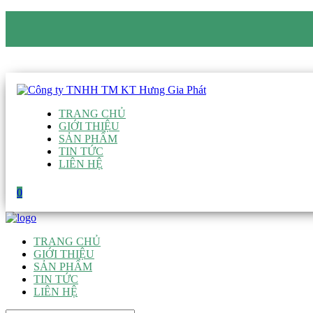
CÔNG TY TNHH TM KT HƯNG GIA PHÁT
Hotline
:
0938 906 663
Email
:
giau@hgpvietnam.com
TRANG CHỦ
GIỚI THIỆU
SẢN PHẨM
TIN TỨC
LIÊN HỆ
0
TRANG CHỦ
GIỚI THIỆU
SẢN PHẨM
TIN TỨC
LIÊN HỆ