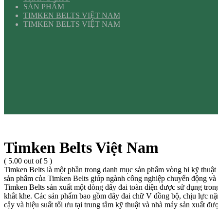
SẢN PHẨM
TIMKEN BELTS VIỆT NAM
TIMKEN BELTS VIỆT NAM
Timken Belts Việt Nam
( 5.00 out of 5 )
Timken Belts là một phần trong danh mục sản phẩm vòng bi kỹ thuật
sản phẩm của Timken Belts giúp ngành công nghiệp chuyển động và t
Timken Belts sản xuất một dòng dây đai toàn diện được sử dụng tro
khắt khe. Các sản phẩm bao gồm dây đai chữ V đồng bộ, chịu lực nặng
cậy và hiệu suất tối ưu tại trung tâm kỹ thuật và nhà máy sản xuất 