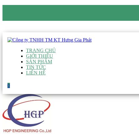
CÔNG TY TNHH TM KT HƯNG GIA PHÁT
Hotline
:
0938 906 663
Email
:
giau@hgpvietnam.com
TRANG CHỦ
GIỚI THIỆU
SẢN PHẨM
TIN TỨC
LIÊN HỆ
0