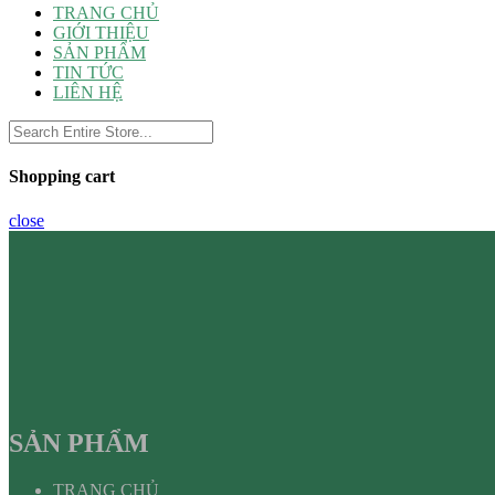
TRANG CHỦ
GIỚI THIỆU
SẢN PHẨM
TIN TỨC
LIÊN HỆ
Shopping cart
close
SẢN PHẨM
TRANG CHỦ