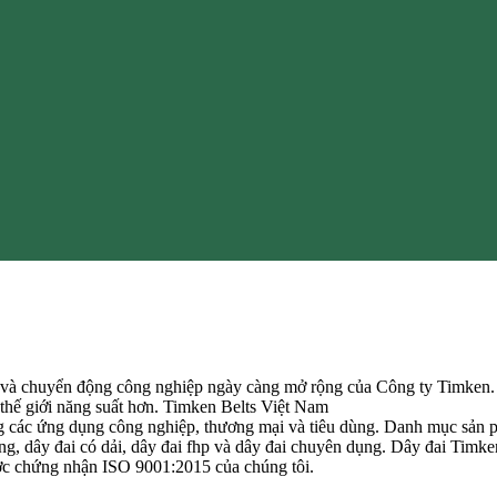
 và chuyển động công nghiệp ngày càng mở rộng của Công ty Timken. Là
hế giới năng suất hơn. Timken Belts Việt Nam
ng các ứng dụng công nghiệp, thương mại và tiêu dùng. Danh mục sản 
, dây đai có dải, dây đai fhp và dây đai chuyên dụng. Dây đai Timken 
được chứng nhận ISO 9001:2015 của chúng tôi.