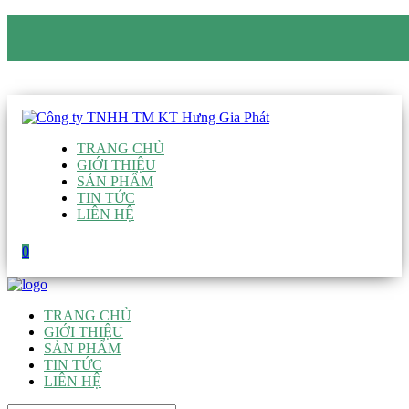
CÔNG TY TNHH TM KT HƯNG GIA PHÁT
Hotline
:
0938 906 663
Email
:
giau@hgpvietnam.com
TRANG CHỦ
GIỚI THIỆU
SẢN PHẨM
TIN TỨC
LIÊN HỆ
0
TRANG CHỦ
GIỚI THIỆU
SẢN PHẨM
TIN TỨC
LIÊN HỆ