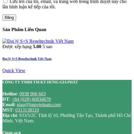
Lưu tên của tôi, email, và trang web trong trình duyệt này cho
lần bình luận kế tiếp của tôi.
Đăng
Sản Phẩm Liên Quan
Được xếp hạng
5.00
5 sao
Đại lý S+S Regeltechnik Việt Nam
Quick View
CÔNG TY TNHH TM KT HƯNG GIA PHÁT
Hotline
:
0938 906 663
ĐT
:
+84 (028) 66834679
Email
:
giau@hgpvietnam.com
MST
:
0313138119
Địa chỉ
: 933/5/2C Tỉnh lộ 10, Phường Tân Tạo, Thành phố Hồ Chí
Minh, Việt Nam.
Chính sách