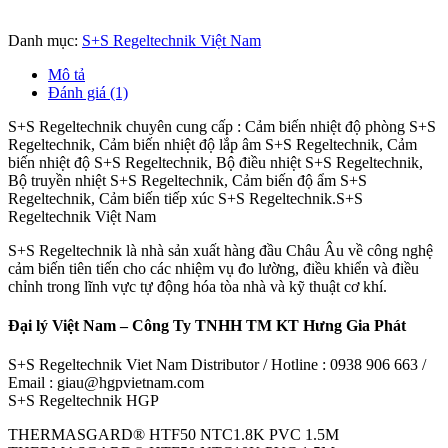
Danh mục:
S+S Regeltechnik Việt Nam
Mô tả
Đánh giá (1)
S+S Regeltechnik chuyên cung cấp : Cảm biến nhiệt độ phòng S+S
Regeltechnik, Cảm biến nhiệt độ lắp âm S+S Regeltechnik, Cảm
biến nhiệt độ S+S Regeltechnik, Bộ điều nhiệt S+S Regeltechnik,
Bộ truyền nhiệt S+S Regeltechnik, Cảm biến độ ẩm S+S
Regeltechnik, Cảm biến tiếp xúc S+S Regeltechnik.S+S
Regeltechnik Việt Nam
S+S Regeltechnik là nhà sản xuất hàng đầu Châu Âu về công nghệ
cảm biến tiên tiến cho các nhiệm vụ đo lường, điều khiển và điều
chỉnh trong lĩnh vực tự động hóa tòa nhà và kỹ thuật cơ khí.
Đại lý Việt Nam – Công Ty TNHH TM KT Hưng Gia Phát
S+S Regeltechnik Viet Nam Distributor / Hotline : 0938 906 663 /
Email : giau@hgpvietnam.com
S+S Regeltechnik HGP
THERMASGARD® HTF50 NTC1.8K PVC 1.5M