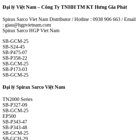
Đại lý Việt Nam – Công Ty TNHH TM KT Hưng Gia Phát
Spirax Sarco Viet Nam Distributor / Hotline : 0938 906 663 / Email
: giau@hgpvietnam.com
Spirax Sarco HGP Viet Nam
SB-GCM-25
SB-S24-45
SB-P475-07
SB-P358-22
SB-GCM-25
SB-P173-03
SB-GCM-25
Đại lý Spirax Sarco Việt Nam
TN2000 Series
SB-P327-09
SB-GCM-25
EP500
SB-P343-47
SB-P343-48
SB-GCM-25
SB-GCH-29