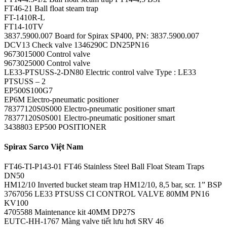
FT46-21 Ball float steam trap
FT-1410R-L
FT14-10TV
3837.5900.007 Board for Spirax SP400, PN: 3837.5900.007
DCV13 Check valve 1346290C DN25PN16
9673015000 Control valve
9673025000 Control valve
LE33-PTSUSS-2-DN80 Electric control valve Type : LE33
PTSUSS – 2
EP500S100G7
EP6M Electro-pneumatic positioner
78377120S0S000 Electro-pneumatic positioner smart
78377120S0S001 Electro-pneumatic positioner smart
3438803 EP500 POSITIONER
Spirax Sarco Việt Nam
FT46-TI-P143-01 FT46 Stainless Steel Ball Float Steam Traps
DN50
HM12/10 Inverted bucket steam trap HM12/10, 8,5 bar, scr. 1” BSP
3767056 LE33 PTSUSS CI CONTROL VALVE 80MM PN16
KV100
4705588 Maintenance kit 40MM DP27S
EUTC-HH-1767 Màng valve tiết lưu hơi SRV 46