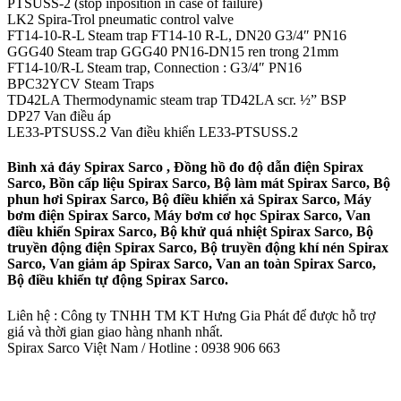
PTSUSS-2 (stop inposition in case of failure)
LK2 Spira-Trol pneumatic control valve
FT14-10-R-L Steam trap FT14-10 R-L, DN20 G3/4″ PN16
GGG40 Steam trap GGG40 PN16-DN15 ren trong 21mm
FT14-10/R-L Steam trap, Connection : G3/4″ PN16
BPC32YCV Steam Traps
TD42LA Thermodynamic steam trap TD42LA scr. ½” BSP
DP27 Van điều áp
LE33-PTSUSS.2 Van điều khiển LE33-PTSUSS.2
Bình xả đáy Spirax Sarco , Đồng hồ đo độ dẫn điện Spirax
Sarco, Bồn cấp liệu Spirax Sarco, Bộ làm mát Spirax Sarco, Bộ
phun hơi Spirax Sarco, Bộ điều khiển xả Spirax Sarco, Máy
bơm điện Spirax Sarco, Máy bơm cơ học Spirax Sarco, Van
điều khiển Spirax Sarco, Bộ khử quá nhiệt Spirax Sarco, Bộ
truyền động điện Spirax Sarco, Bộ truyền động khí nén Spirax
Sarco, Van giảm áp Spirax Sarco, Van an toàn Spirax Sarco,
Bộ điều khiển tự động Spirax Sarco.
Liên hệ : Công ty TNHH TM KT Hưng Gia Phát để được hỗ trợ
giá và thời gian giao hàng nhanh nhất.
Spirax Sarco Việt Nam / Hotline : 0938 906 663