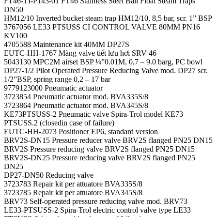
FT46-TI-P143-01 FT46 Stainless Steel Ball Float Steam Traps
DN50
HM12/10 Inverted bucket steam trap HM12/10, 8,5 bar, scr. 1” BSP
3767056 LE33 PTSUSS CI CONTROL VALVE 80MM PN16
KV100
4705588 Maintenance kit 40MM DP27S
EUTC-HH-1767 Màng valve tiết lưu hơi SRV 46
5043130 MPC2M airset BSP ¼”0.01M, 0,7 – 9.0 barg, PC bowl
DP27-1/2 Pilot Operated Pressure Reducing Valve mod. DP27 scr.
1/2”BSP, spring range 0,2 – 17 bar
9779123000 Pneumatic actuator
3723854 Pneumatic actuator mod. BVA335S/8
3723864 Pneumatic actuator mod. BVA345S/8
KE73PTSUSS-2 Pneumatic valve Spira-Trol model KE73
PTSUSS.2 (closedin case of failure)
EUTC-HH-2073 Positioner EP6, standard version
BRV2S-DN15 Pressure reducer valve BRV2S flanged PN25 DN15
BRV2S Pressure reducing valve BRV2S flanged PN25 DN15
BRV2S-DN25 Pressure reducing valve BRV2S flanged PN25
DN25
DP27-DN50 Reducing valve
3723783 Repair kit per attuatore BVA335S/8
3723785 Repair kit per attuatore BVA345S/8
BRV73 Self-operated pressure reducing valve mod. BRV73
LE33-PTSUSS-2 Spira-Trol electric control valve type LE33