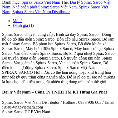
Danh mục:
Spirax Sarco Việt Nam
Thẻ:
Đại lý Spirax Sarco Việt
Nam
,
Nhà phân phối Spirax Sarco Việt Nam
,
Spirax Sarco Việt
Nam
,
Spirax Sarco Viet Nam Distributor
Mô tả
Đánh giá (1)
Spirax Sarco chuyên cung cấp : Bình xả đáy Spirax Sarco , Đồng
hồ đo độ dẫn điện Spirax Sarco, Bồn cấp liệu Spirax Sarco, Bộ làm
mát Spirax Sarco, Bộ phun hơi Spirax Sarco, Bộ điều khiển xả
Spirax Sarco, Máy bơm điện Spirax Sarco, Máy bơm cơ học Spirax
Sarco, Van điều khiển Spirax Sarco, Bộ khử quá nhiệt Spirax Sarco,
Bộ truyền động điện Spirax Sarco, Bộ truyền động khí nén Spirax
Sarco, Van giảm áp Spirax Sarco, Van an toàn Spirax Sarco, Bộ
điều khiển tự động Spirax Sarco. Spirax Sarco Việt Nam
SPIRAX SARCO Hơi nước có thể làm nóng hoặc khử trùng hầu
như bất kỳ quy trình công nghiệp nào. Đó là lý do tại sao nó thường
là lựa chọn đầu tiên trong rất nhiều ứng dụng trên toàn thế giới.
Đại lý Việt Nam – Công Ty TNHH TM KT Hưng Gia Phát
Spirax Sarco Viet Nam Distributor / Hotline : 0938 906 663 / Email
: giau@hgpvietnam.com
Spirax Sarco HGP Viet Nam