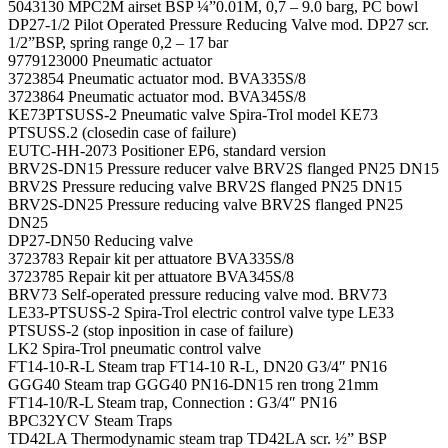
5043130 MPC2M airset BSP ¼”0.01M, 0,7 – 9.0 barg, PC bowl
DP27-1/2 Pilot Operated Pressure Reducing Valve mod. DP27 scr.
1/2”BSP, spring range 0,2 – 17 bar
9779123000 Pneumatic actuator
3723854 Pneumatic actuator mod. BVA335S/8
3723864 Pneumatic actuator mod. BVA345S/8
KE73PTSUSS-2 Pneumatic valve Spira-Trol model KE73
PTSUSS.2 (closedin case of failure)
EUTC-HH-2073 Positioner EP6, standard version
BRV2S-DN15 Pressure reducer valve BRV2S flanged PN25 DN15
BRV2S Pressure reducing valve BRV2S flanged PN25 DN15
BRV2S-DN25 Pressure reducing valve BRV2S flanged PN25
DN25
DP27-DN50 Reducing valve
3723783 Repair kit per attuatore BVA335S/8
3723785 Repair kit per attuatore BVA345S/8
BRV73 Self-operated pressure reducing valve mod. BRV73
LE33-PTSUSS-2 Spira-Trol electric control valve type LE33
PTSUSS-2 (stop inposition in case of failure)
LK2 Spira-Trol pneumatic control valve
FT14-10-R-L Steam trap FT14-10 R-L, DN20 G3/4″ PN16
GGG40 Steam trap GGG40 PN16-DN15 ren trong 21mm
FT14-10/R-L Steam trap, Connection : G3/4″ PN16
BPC32YCV Steam Traps
TD42LA Thermodynamic steam trap TD42LA scr. ½” BSP