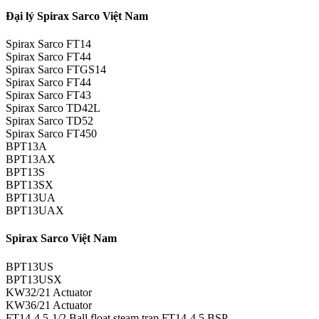
Đại lý Spirax Sarco Việt Nam
Spirax Sarco FT14
Spirax Sarco FT44
Spirax Sarco FTGS14
Spirax Sarco FT44
Spirax Sarco FT43
Spirax Sarco TD42L
Spirax Sarco TD52
Spirax Sarco FT450
BPT13A
BPT13AX
BPT13S
BPT13SX
BPT13UA
BPT13UAX
Spirax Sarco Việt Nam
BPT13US
BPT13USX
KW32/21 Actuator
KW36/21 Actuator
FT14-4.5-1/2 Ball float steam trap FT14-4,5 BSP