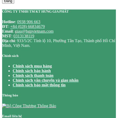
Đăng
CÔNG TY TNHH TM KT HƯNG GIA PHÁT
Hotline
:
0938 906 663
ĐT
:
+84 (028) 66834679
Email
:
giau@hgpvietnam.com
MST
:
0313138119
Địa chỉ
: 933/5/2C Tỉnh lộ 10, Phường Tân Tạo, Thành phố Hồ Chí
Minh, Việt Nam.
Chính sách
Chính sách mua hàng
Chính sách bảo hành
Chính sách thanh toán
Chính sách vận chuyển và giao nhận
Chính sách bảo mật thông tin
Thông báo
Email liên hệ