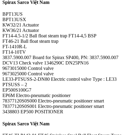
Spirax Sarco Việt Nam
BPT13US
BPT13USX
KW32/21 Actuator
KW36/21 Actuator
FT14-4.5-1/2 Ball float steam trap FT14-4,5 BSP
FT46-21 Ball float steam trap
FT-1410R-L
FT14-10TV
3837.5900.007 Board for Spirax SP400, PN: 3837.5900.007
DCV13 Check valve 1346290C DN25PN16
9673015000 Control valve
9673025000 Control valve
LE33-PTSUSS-2-DN80 Electric control valve Type : LE33
PTSUSS – 2
EP500S100G7
EP6M Electro-pneumatic positioner
78377120S0S000 Electro-pneumatic positioner smart
78377120S0S001 Electro-pneumatic positioner smart
3438803 EP500 POSITIONER
Spirax Sarco Việt Nam