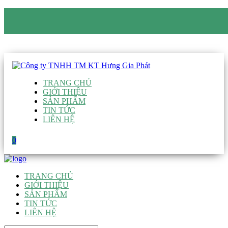
CÔNG TY TNHH TM KT HƯNG GIA PHÁT
Hotline
:
0938 906 663
Email
:
giau@hgpvietnam.com
TRANG CHỦ
GIỚI THIỆU
SẢN PHẨM
TIN TỨC
LIÊN HỆ
0
TRANG CHỦ
GIỚI THIỆU
SẢN PHẨM
TIN TỨC
LIÊN HỆ