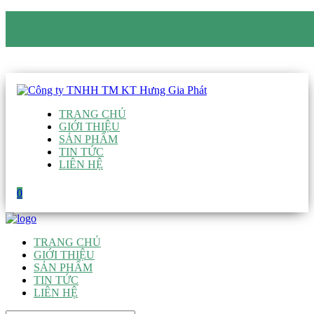
CÔNG TY TNHH TM KT HƯNG GIA PHÁT
Hotline
:
0938 906 663
Email
:
giau@hgpvietnam.com
TRANG CHỦ
GIỚI THIỆU
SẢN PHẨM
TIN TỨC
LIÊN HỆ
0
TRANG CHỦ
GIỚI THIỆU
SẢN PHẨM
TIN TỨC
LIÊN HỆ