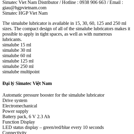
Simatec Viet Nam Distributor / Hotline : 0938 906 663 / Email :
giau@hgpvietnam.com
Simatec HGP Viet Nam
The simalube lubricator is available in 15, 30, 60, 125 and 250 ml
sizes. The compact design of all of the simalube lubricators makes it
possible to apply in tight spaces, as well as with numerous
lubricants.
simalube 15 ml
simalube 30 ml
simalube 60 ml
simalube 125 ml
simalube 250 ml
simalube multipoint
Đại lý Simatec Việt Nam
Automatic pressure booster for the simalube lubricator
Drive system
Electromechanical
Power supply
Battery pack, 6 V 2.3 Ah
Function Display
LED status display – green/red/blue every 10 seconds
Connectivity