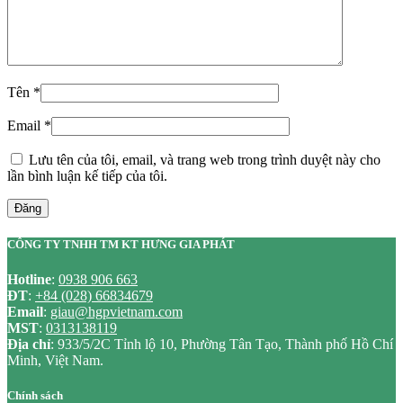
Tên
*
Email
*
Lưu tên của tôi, email, và trang web trong trình duyệt này cho
lần bình luận kế tiếp của tôi.
Đăng
CÔNG TY TNHH TM KT HƯNG GIA PHÁT
Hotline
:
0938 906 663
ĐT
:
+84 (028) 66834679
Email
:
giau@hgpvietnam.com
MST
:
0313138119
Địa chỉ
: 933/5/2C Tỉnh lộ 10, Phường Tân Tạo, Thành phố Hồ Chí
Minh, Việt Nam.
Chính sách