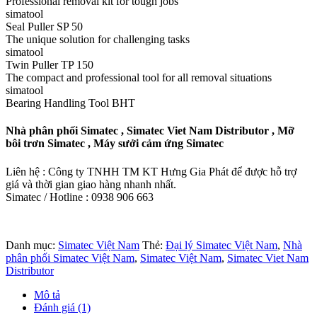
Professional removal kit for tough jobs
simatool
Seal Puller SP 50
The unique solution for challenging tasks
simatool
Twin Puller TP 150
The compact and professional tool for all removal situations
simatool
Bearing Handling Tool BHT
Nhà phân phối Simatec , Simatec Viet Nam Distributor , Mỡ
bôi trơn Simatec , Máy sưởi cảm ứng Simatec
Liên hệ : Công ty TNHH TM KT Hưng Gia Phát để được hỗ trợ
giá và thời gian giao hàng nhanh nhất.
Simatec / Hotline : 0938 906 663
Danh mục:
Simatec Việt Nam
Thẻ:
Đại lý Simatec Việt Nam
,
Nhà
phân phối Simatec Việt Nam
,
Simatec Việt Nam
,
Simatec Viet Nam
Distributor
Mô tả
Đánh giá (1)