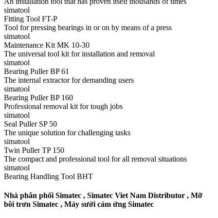
An installation tool that has proven itself thousands of times
simatool
Fitting Tool FT-P
Tool for pressing bearings in or on by means of a press
simatool
Maintenance Kit MK 10-30
The universal tool kit for installation and removal
simatool
Bearing Puller BP 61
The internal extractor for demanding users
simatool
Bearing Puller BP 160
Professional removal kit for tough jobs
simatool
Seal Puller SP 50
The unique solution for challenging tasks
simatool
Twin Puller TP 150
The compact and professional tool for all removal situations
simatool
Bearing Handling Tool BHT
Nhà phân phối Simatec , Simatec Viet Nam Distributor , Mỡ
bôi trơn Simatec , Máy sưởi cảm ứng Simatec