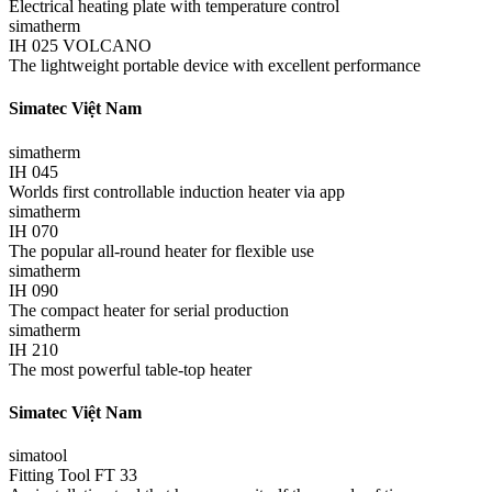
Electrical heating plate with temperature control
simatherm
IH 025 VOLCANO
The lightweight portable device with excellent performance
Simatec Việt Nam
simatherm
IH 045
Worlds first controllable induction heater via app
simatherm
IH 070
The popular all-round heater for flexible use
simatherm
IH 090
The compact heater for serial production
simatherm
IH 210
The most powerful table-top heater
Simatec Việt Nam
simatool
Fitting Tool FT 33