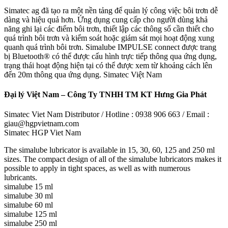
Simatec ag đã tạo ra một nền tảng để quản lý công việc bôi trơn dễ
dàng và hiệu quả hơn. Ứng dụng cung cấp cho người dùng khả
năng ghi lại các điểm bôi trơn, thiết lập các thông số cần thiết cho
quá trình bôi trơn và kiểm soát hoặc giám sát mọi hoạt động xung
quanh quá trình bôi trơn. Simalube IMPULSE connect được trang
bị Bluetooth® có thể được cấu hình trực tiếp thông qua ứng dụng,
trạng thái hoạt động hiện tại có thể được xem từ khoảng cách lên
đến 20m thông qua ứng dụng. Simatec Việt Nam
Đại lý Việt Nam – Công Ty TNHH TM KT Hưng Gia Phát
Simatec Viet Nam Distributor / Hotline : 0938 906 663 / Email :
giau@hgpvietnam.com
Simatec HGP Viet Nam
The simalube lubricator is available in 15, 30, 60, 125 and 250 ml
sizes. The compact design of all of the simalube lubricators makes it
possible to apply in tight spaces, as well as with numerous
lubricants.
simalube 15 ml
simalube 30 ml
simalube 60 ml
simalube 125 ml
simalube 250 ml