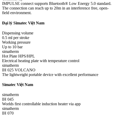
IMPULSE connect supports Bluetooth® Low Energy 5.0 standard.
The connection can reach up to 20m in an interference free, open-
field environment.
Đại lý Simatec Việt Nam
Dispensing volume
0.5 ml per stroke
Working pressure
Up to 10 bar
simatherm
Hot Plate HPS/HPL
Electrical heating plate with temperature control
simatherm
IH 025 VOLCANO
The lightweight portable device with excellent performance
Simatec Việt Nam
simatherm
IH 045
Worlds first controllable induction heater via app
simatherm
IH 070