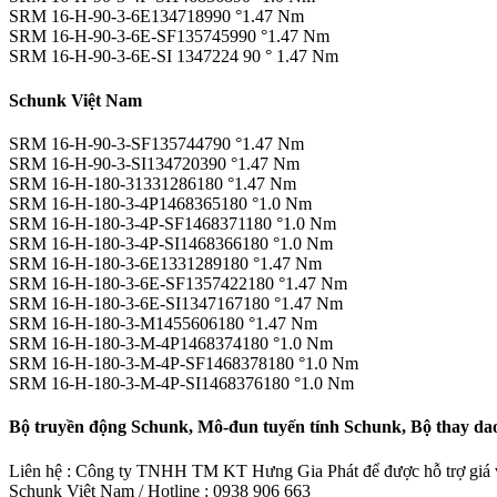
SRM 16-H-90-3-6E134718990 °1.47 Nm
SRM 16-H-90-3-6E-SF135745990 °1.47 Nm
SRM 16-H-90-3-6E-SI 1347224 90 ° 1.47 Nm
Schunk Việt Nam
SRM 16-H-90-3-SF135744790 °1.47 Nm
SRM 16-H-90-3-SI134720390 °1.47 Nm
SRM 16-H-180-31331286180 °1.47 Nm
SRM 16-H-180-3-4P1468365180 °1.0 Nm
SRM 16-H-180-3-4P-SF1468371180 °1.0 Nm
SRM 16-H-180-3-4P-SI1468366180 °1.0 Nm
SRM 16-H-180-3-6E1331289180 °1.47 Nm
SRM 16-H-180-3-6E-SF1357422180 °1.47 Nm
SRM 16-H-180-3-6E-SI1347167180 °1.47 Nm
SRM 16-H-180-3-M1455606180 °1.47 Nm
SRM 16-H-180-3-M-4P1468374180 °1.0 Nm
SRM 16-H-180-3-M-4P-SF1468378180 °1.0 Nm
SRM 16-H-180-3-M-4P-SI1468376180 °1.0 Nm
Bộ truyền động Schunk, Mô-đun tuyến tính Schunk, Bộ thay d
Liên hệ : Công ty TNHH TM KT Hưng Gia Phát để được hỗ trợ giá và
Schunk Việt Nam / Hotline : 0938 906 663