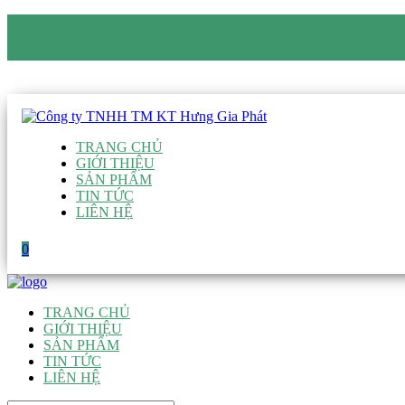
CÔNG TY TNHH TM KT HƯNG GIA PHÁT
Hotline
:
0938 906 663
Email
:
giau@hgpvietnam.com
TRANG CHỦ
GIỚI THIỆU
SẢN PHẨM
TIN TỨC
LIÊN HỆ
0
TRANG CHỦ
GIỚI THIỆU
SẢN PHẨM
TIN TỨC
LIÊN HỆ