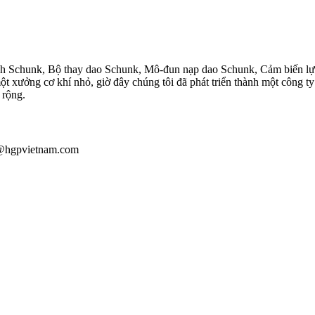
ính Schunk, Bộ thay dao Schunk, Mô-đun nạp dao Schunk, Cảm biến 
t xưởng cơ khí nhỏ, giờ đây chúng tôi đã phát triển thành một công ty
 rộng.
au@hgpvietnam.com