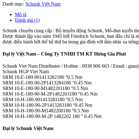
Danh mục:
Schunk Việt Nam
Mô tả
Đánh giá (1)
Schunk chuyên cung cấp : Bộ truyền động Schunk, Mô-đun tuyến t
Được thành lập vào năm 1945 bởi Friedrich Schunk, ban đầu chỉ là mộ
được điều hành bởi thế hệ thứ ba trong gia đình với tầm nhìn xa trông
Đại lý Việt Nam – Công Ty TNHH TM KT Hưng Gia Phát
Schunk Viet Nam Distributor / Hotline : 0938 906 663 / Email : gi
Schunk HGP Viet Nam
SRM 10-E-180-901413282180 °0.5 Nm
SRM 10-E-180-90-2P1413284180 °0.45 Nm
SRM 10-E-180-90-M1482201180 °0.5 Nm
SRM 10-E-180-90-M-2P1482203180 °0.45 Nm
SRM 10-H-180-901413281180 °0.5 Nm
SRM 10-H-180-90-2P1413283180 °0.45 Nm
SRM 10-H-180-90-M1482200180 °0.5 Nm
SRM 10-H-180-90-M-2P 1482202 180 ° 0.45 Nm
Đại lý Schunk Việt Nam